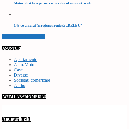
Motociclist fără permis și cu vehicul neînmatriculat
148 de amenzi în acțiunea rutieră „RELEU”
VEZI TOATE STIRILE
ANUNȚURI
Apartamente
Auto-Moto
Case
Diverse
Societăți comericale
Audio
ACUM LA RADIO MEDIAȘ
Anunțurile zilei