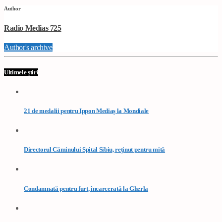
Author
Radio Medias 725
Author's archive
Ultimele știri
21 de medalii pentru Ippon Mediaș la Mondiale
Directorul Căminului Spital Sibiu, reținut pentru mită
Condamnată pentru furt, încarcerată la Gherla