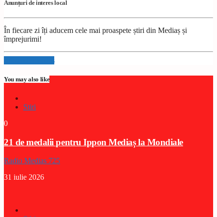
Anunțuri de interes local
În fiecare zi îți aducem cele mai proaspete știri din Mediaș și
împrejurimi!
Info and episodes
You may also like
Stiri
0
21 de medalii pentru Ippon Mediaș la Mondiale
Radio Medias 725
31 iulie 2026