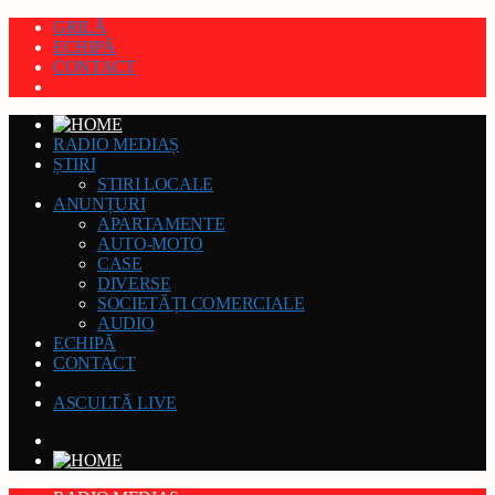
GRILĂ
ECHIPĂ
CONTACT
RADIO MEDIAȘ
ȘTIRI
STIRI LOCALE
ANUNȚURI
APARTAMENTE
AUTO-MOTO
CASE
DIVERSE
SOCIETĂȚI COMERCIALE
AUDIO
ECHIPĂ
CONTACT
ASCULTĂ LIVE