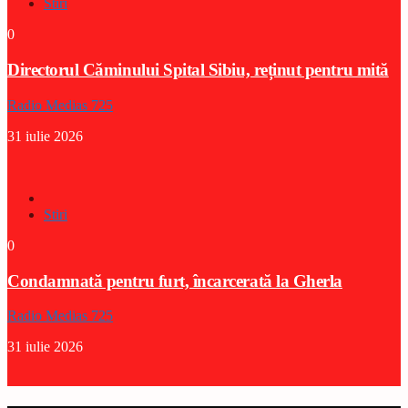
Stiri
0
Directorul Căminului Spital Sibiu, reținut pentru mită
Radio Medias 725
31 iulie 2026
Stiri
0
Condamnată pentru furt, încarcerată la Gherla
Radio Medias 725
31 iulie 2026