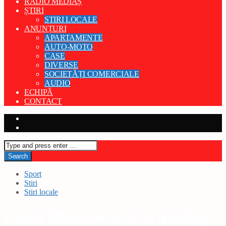
RADIO MEDIAȘ
ȘTIRI
STIRI LOCALE
ANUNȚURI
APARTAMENTE
AUTO-MOTO
CASE
DIVERSE
SOCIETĂȚI COMERCIALE
AUDIO
ECHIPĂ
CONTACT
Sport
Stiri
Stiri locale
David Mako de la ACS Mediaș