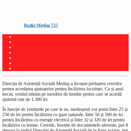
începe preluarea cererilor pentru
ajutoare de încălzire
Written by
Radio Medias 725
on 12 octombrie 2025
Direcția de Asistență Socială Mediaș a început preluarea cererilor
pentru acordarea ajutoarelor pentru încălzirea locuinței. Ca și anul
trecut, venitul minim pe membru de familie pentru care se acordă
ajutorul este de 1.386 lei.
În funcție de veniturile pe care le au, medieșenii vor primi între 25 și
250 de lei pentru încălzirea cu gaze naturale, între 50 și 500 de lei
pentru încălzirea cu energie electrică și între 32 și 320 de lei pentru
încălzirea cu lemne. Cererile, însoțite de documentele aferente, pot fi
depuse la sediul Direcției de Asistență Socială de la fosta aviație, pot