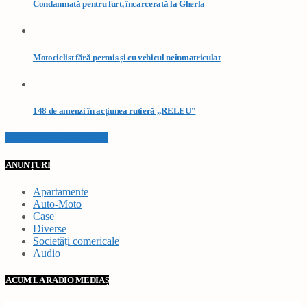
Condamnată pentru furt, încarcerată la Gherla
Motociclist fără permis și cu vehicul neînmatriculat
148 de amenzi în acțiunea rutieră „RELEU”
VEZI TOATE STIRILE
ANUNȚURI
Apartamente
Auto-Moto
Case
Diverse
Societăți comericale
Audio
ACUM LA RADIO MEDIAȘ