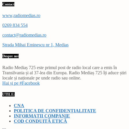
Contact
www,radiomedias.ro
0269 834 554
contact@radiomedias.ro
Strada Mihai Eminescu nr 1, Medias
Despre noi
Radio Mediaș 725 este primul post de radio local care a emis în
Transilvania și al 37-lea din Europa. Radio Mediaș 725 îți aduce știri
locale și naționale pe unde radio sau online.
Hai și pe #Facebook
UTILE:
CNA
POLITICA DE CONFIDENȚIALITATE
INFORMAȚII COMPANIE
COD CONDUITĂ ETICĂ