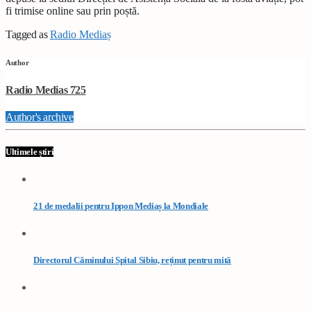
fi trimise online sau prin poștă.
Tagged as
Radio Mediaș
Author
Radio Medias 725
Author's archive
Ultimele știri
21 de medalii pentru Ippon Mediaș la Mondiale
Directorul Căminului Spital Sibiu, reținut pentru mită