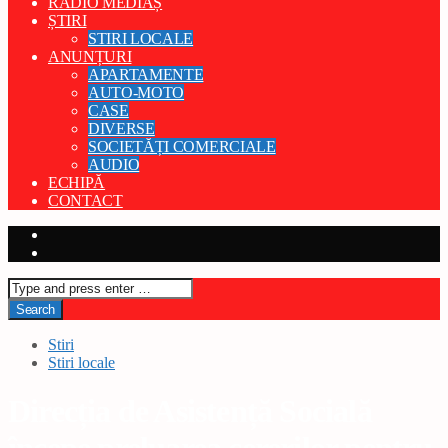
RADIO MEDIAȘ
ȘTIRI
STIRI LOCALE
ANUNȚURI
APARTAMENTE
AUTO-MOTO
CASE
DIVERSE
SOCIETĂȚI COMERCIALE
AUDIO
ECHIPĂ
CONTACT
Stiri
Stiri locale
Direcția de Asistență Socială