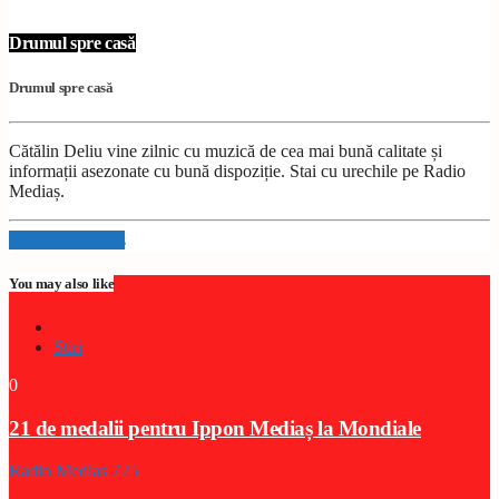
Drumul spre casă
Drumul spre casă
Cătălin Deliu vine zilnic cu muzică de cea mai bună calitate și
informații asezonate cu bună dispoziție. Stai cu urechile pe Radio
Mediaș.
Info and episodes
You may also like
Stiri
0
21 de medalii pentru Ippon Mediaș la Mondiale
Radio Medias 725