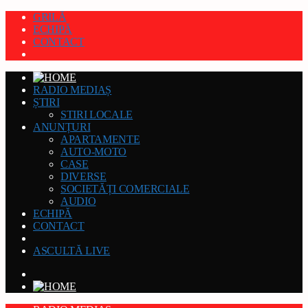
GRILĂ
ECHIPĂ
CONTACT
RADIO MEDIAȘ
ȘTIRI
STIRI LOCALE
ANUNȚURI
APARTAMENTE
AUTO-MOTO
CASE
DIVERSE
SOCIETĂȚI COMERCIALE
AUDIO
ECHIPĂ
CONTACT
ASCULTĂ LIVE