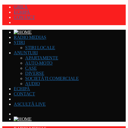
GRILĂ
ECHIPĂ
CONTACT
RADIO MEDIAȘ
ȘTIRI
STIRI LOCALE
ANUNȚURI
APARTAMENTE
AUTO-MOTO
CASE
DIVERSE
SOCIETĂȚI COMERCIALE
AUDIO
ECHIPĂ
CONTACT
ASCULTĂ LIVE