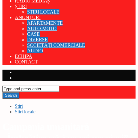
RADIO MEDIAȘ
ȘTIRI
STIRI LOCALE
ANUNȚURI
APARTAMENTE
AUTO-MOTO
CASE
DIVERSE
SOCIETĂȚI COMERCIALE
AUDIO
ECHIPĂ
CONTACT
Stiri
Stiri locale
Campania umanitară