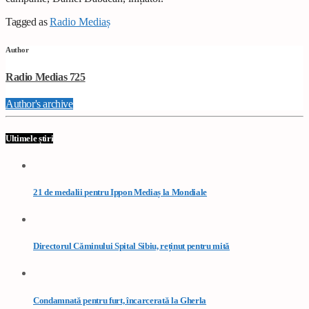
Tagged as
Radio Mediaș
Author
Radio Medias 725
Author's archive
Ultimele știri
21 de medalii pentru Ippon Mediaș la Mondiale
Directorul Căminului Spital Sibiu, reținut pentru mită
Condamnată pentru furt, încarcerată la Gherla