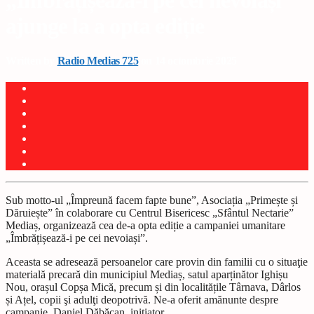
„Îmbrățișează-i pe cei nevoiași”
ajunge la a opta ediție
Written by
Radio Medias 725
on 14 octombrie 2025
Sub motto-ul „Împreună facem fapte bune”, Asociația „Primește și
Dăruiește” în colaborare cu Centrul Bisericesc „Sfântul Nectarie”
Mediaș, organizează cea de-a opta ediție a campaniei umanitare
„Îmbrățișează-i pe cei nevoiași”.
Aceasta se adresează persoanelor care provin din familii cu o situaţie
materială precară din municipiul Mediaș, satul aparținător Ighișu
Nou, orașul Copșa Mică, precum și din localitățile Târnava, Dârlos
și Ațel, copii şi adulţi deopotrivă. Ne-a oferit amănunte despre
campanie, Daniel Dăbăcan, inițiator.