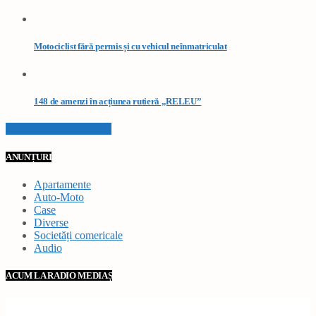
Motociclist fără permis și cu vehicul neînmatriculat
148 de amenzi în acțiunea rutieră „RELEU”
VEZI TOATE STIRILE
ANUNȚURI
Apartamente
Auto-Moto
Case
Diverse
Societăți comericale
Audio
ACUM LA RADIO MEDIAȘ