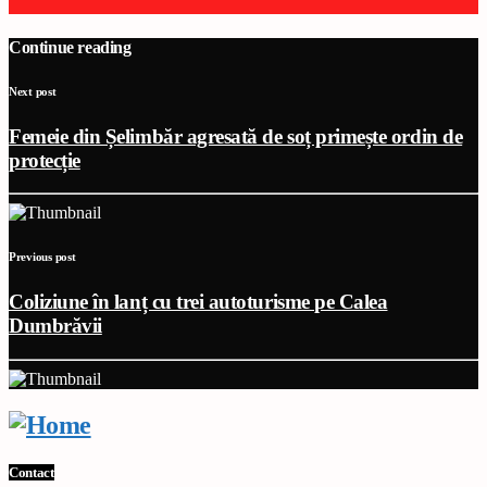
Continue reading
Next post
Femeie din Șelimbăr agresată de soț primește ordin de
protecție
Previous post
Coliziune în lanț cu trei autoturisme pe Calea
Dumbrăvii
Contact