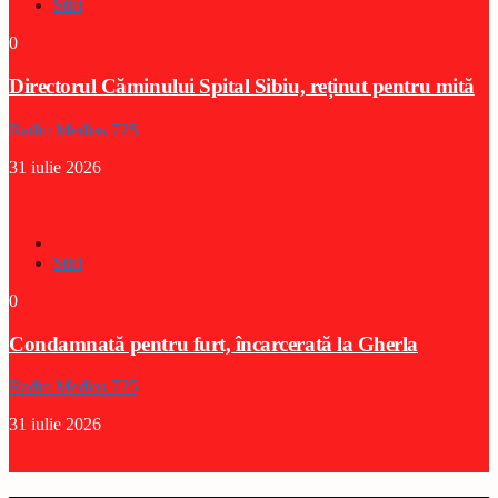
Stiri
0
Directorul Căminului Spital Sibiu, reținut pentru mită
Radio Medias 725
31 iulie 2026
Stiri
0
Condamnată pentru furt, încarcerată la Gherla
Radio Medias 725
31 iulie 2026