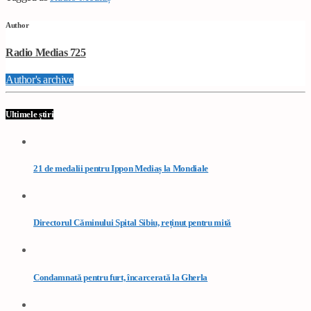
Author
Radio Medias 725
Author's archive
Ultimele știri
21 de medalii pentru Ippon Mediaș la Mondiale
Directorul Căminului Spital Sibiu, reținut pentru mită
Condamnată pentru furt, încarcerată la Gherla