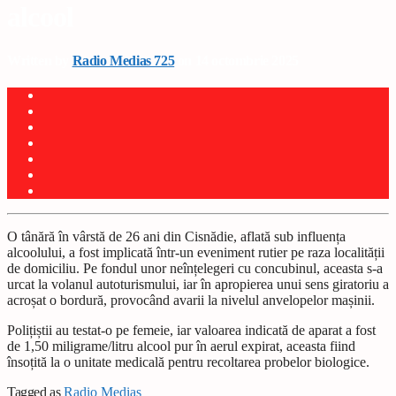
alcool
Written by
Radio Medias 725
on 14 octombrie 2025
O tânără în vârstă de 26 ani din Cisnădie, aflată sub influența
alcoolului, a fost implicată într-un eveniment rutier pe raza localității
de domiciliu. Pe fondul unor neînțelegeri cu concubinul, aceasta s-a
urcat la volanul autoturismului, iar în apropierea unui sens giratoriu a
acroșat o bordură, provocând avarii la nivelul anvelopelor mașinii.
Polițiștii au testat-o pe femeie, iar valoarea indicată de aparat a fost
de 1,50 miligrame/litru alcool pur în aerul expirat, aceasta fiind
însoțită la o unitate medicală pentru recoltarea probelor biologice.
Tagged as
Radio Mediaș