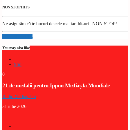
NON STOP HITS
Ne asigurăm că te bucuri de cele mai tari hit-uri...NON STOP!
Info and episodes
You may also like
Stiri
0
21 de medalii pentru Ippon Mediaș la Mondiale
Radio Medias 725
31 iulie 2026