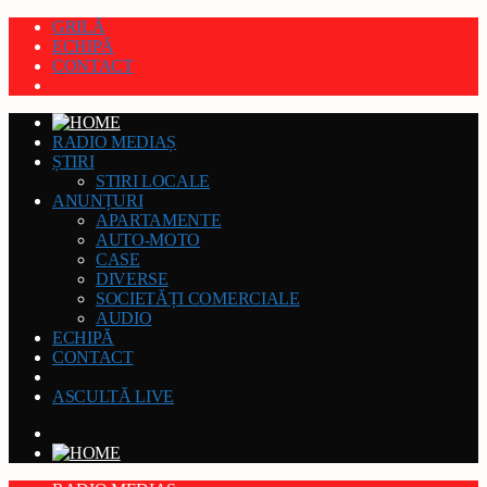
GRILĂ
ECHIPĂ
CONTACT
RADIO MEDIAȘ
ȘTIRI
STIRI LOCALE
ANUNȚURI
APARTAMENTE
AUTO-MOTO
CASE
DIVERSE
SOCIETĂȚI COMERCIALE
AUDIO
ECHIPĂ
CONTACT
ASCULTĂ LIVE