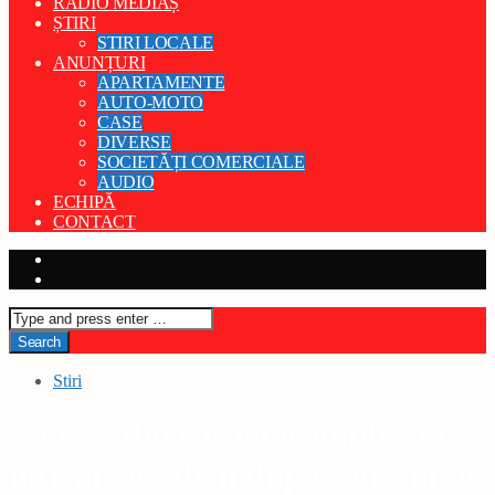
RADIO MEDIAȘ
ȘTIRI
STIRI LOCALE
ANUNȚURI
APARTAMENTE
AUTO-MOTO
CASE
DIVERSE
SOCIETĂȚI COMERCIALE
AUDIO
ECHIPĂ
CONTACT
Stiri
Tânără din Cisnădie implicată
într-un accident după consum de