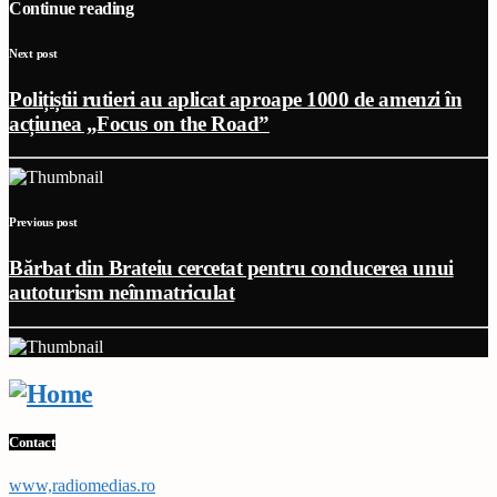
Continue reading
Next post
Polițiștii rutieri au aplicat aproape 1000 de amenzi în
acțiunea „Focus on the Road”
Previous post
Bărbat din Brateiu cercetat pentru conducerea unui
autoturism neînmatriculat
Contact
www,radiomedias.ro