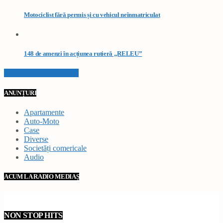
Motociclist fără permis și cu vehicul neînmatriculat
148 de amenzi în acțiunea rutieră „RELEU”
VEZI TOATE STIRILE
ANUNȚURI
Apartamente
Auto-Moto
Case
Diverse
Societăți comericale
Audio
ACUM LA RADIO MEDIAȘ
NON STOP HITS