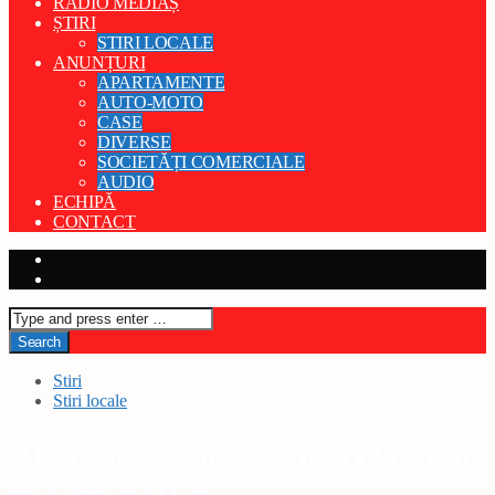
RADIO MEDIAȘ
ȘTIRI
STIRI LOCALE
ANUNȚURI
APARTAMENTE
AUTO-MOTO
CASE
DIVERSE
SOCIETĂȚI COMERCIALE
AUDIO
ECHIPĂ
CONTACT
Stiri
Stiri locale
ACS Mediaș joacă vineri la Sibiu