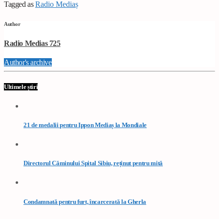
Tagged as
Radio Mediaș
Author
Radio Medias 725
Author's archive
Ultimele știri
21 de medalii pentru Ippon Mediaș la Mondiale
Directorul Căminului Spital Sibiu, reținut pentru mită
Condamnată pentru furt, încarcerată la Gherla