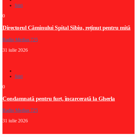
Stiri
0
Directorul Căminului Spital Sibiu, reținut pentru mită
Radio Medias 725
31 iulie 2026
Stiri
0
Condamnată pentru furt, încarcerată la Gherla
Radio Medias 725
31 iulie 2026