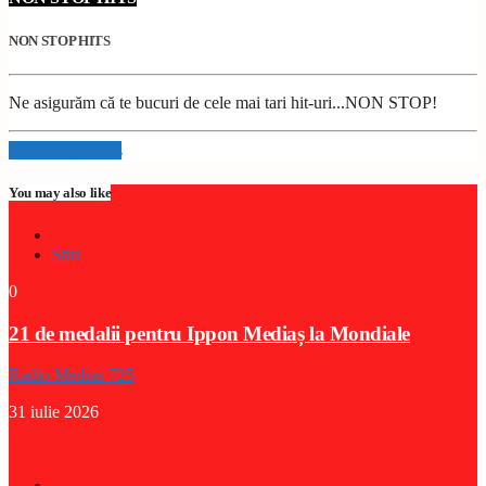
NON STOP HITS
Ne asigurăm că te bucuri de cele mai tari hit-uri...NON STOP!
Info and episodes
You may also like
Stiri
0
21 de medalii pentru Ippon Mediaș la Mondiale
Radio Medias 725
31 iulie 2026