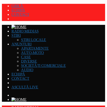
GRILĂ
ECHIPĂ
CONTACT
RADIO MEDIAȘ
ȘTIRI
STIRI LOCALE
ANUNȚURI
APARTAMENTE
AUTO-MOTO
CASE
DIVERSE
SOCIETĂȚI COMERCIALE
AUDIO
ECHIPĂ
CONTACT
ASCULTĂ LIVE