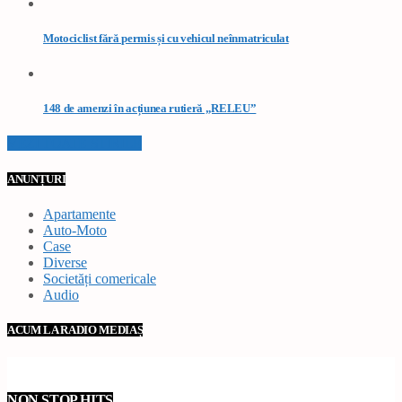
Motociclist fără permis și cu vehicul neînmatriculat
148 de amenzi în acțiunea rutieră „RELEU”
VEZI TOATE STIRILE
ANUNȚURI
Apartamente
Auto-Moto
Case
Diverse
Societăți comericale
Audio
ACUM LA RADIO MEDIAȘ
NON STOP HITS