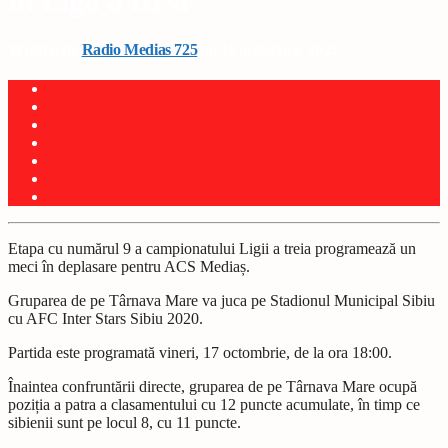
în Liga a III-a
Written by
Radio Medias 725
on 16 octombrie 2025
Etapa cu numărul 9 a campionatului Ligii a treia programează un
meci în deplasare pentru ACS Media
ș
.
Gruparea de pe Târnava Mare va juca pe Stadionul Municipal Sibiu
cu AFC Inter Stars Sibiu 2020.
Partida este programată vineri, 17 octombrie, de la ora 18:00.
Înaintea confruntării directe, gruparea de pe Târnava Mare ocupă
pozi
ț
ia a patra a clasamentului cu 12 puncte acumulate, în timp ce
sibienii sunt pe locul 8, cu 11 puncte.