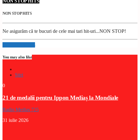
NON STOP HITS
NON STOP HITS
Ne asigurăm că te bucuri de cele mai tari hit-uri...NON STOP!
Info and episodes
You may also like
Stiri
0
21 de medalii pentru Ippon Mediaș la Mondiale
Radio Medias 725
31 iulie 2026