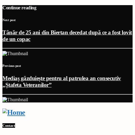
Continue reading
Next post
Tânăr de 25 ani din Biertan decedat după ce a fost lovit
de un copac
Previous post
Mediaș găzduiește pentru al patrulea an consecutiv
„Ștafeta Veteranilor”
Contact