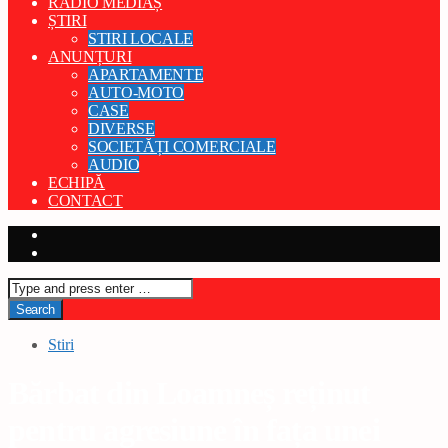
RADIO MEDIAȘ
ȘTIRI
STIRI LOCALE
ANUNȚURI
APARTAMENTE
AUTO-MOTO
CASE
DIVERSE
SOCIETĂȚI COMERCIALE
AUDIO
ECHIPĂ
CONTACT
Stiri
Bărbat din Loamneș reținut
pentru agresiune în fața unei