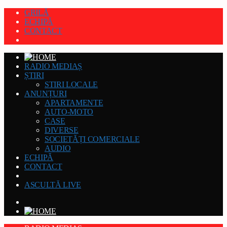
GRILĂ
ECHIPĂ
CONTACT
RADIO MEDIAȘ
ȘTIRI
STIRI LOCALE
ANUNȚURI
APARTAMENTE
AUTO-MOTO
CASE
DIVERSE
SOCIETĂȚI COMERCIALE
AUDIO
ECHIPĂ
CONTACT
ASCULTĂ LIVE