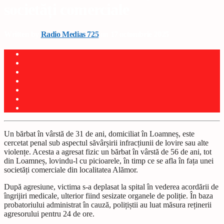
societăți comerciale
Written by
Radio Medias 725
on 17 octombrie 2025
Un bărbat în vârstă de 31 de ani, domiciliat în Loamneș, este
cercetat penal sub aspectul săvârșirii infracțiunii de lovire sau alte
violențe. Acesta a agresat fizic un bărbat în vârstă de 56 de ani, tot
din Loamneș, lovindu-l cu picioarele, în timp ce se afla în fața unei
societăți comerciale din localitatea Alămor.
După agresiune, victima s-a deplasat la spital în vederea acordării de
îngrijiri medicale, ulterior fiind sesizate organele de poliție. În baza
probatoriului administrat în cauză, polițiștii au luat măsura reținerii
agresorului pentru 24 de ore.