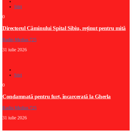
Stiri
0
Directorul Căminului Spital Sibiu, reținut pentru mită
Radio Medias 725
31 iulie 2026
Stiri
0
Condamnată pentru furt, încarcerată la Gherla
Radio Medias 725
31 iulie 2026