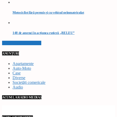
Motociclist fără permis și cu vehicul neînmatriculat
148 de amenzi în acțiunea rutieră „RELEU”
VEZI TOATE STIRILE
ANUNȚURI
Apartamente
Auto-Moto
Case
Diverse
Societăți comericale
Audio
ACUM LA RADIO MEDIAȘ