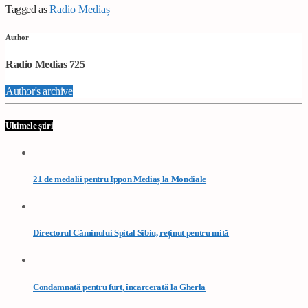
Tagged as
Radio Mediaș
Author
Radio Medias 725
Author's archive
Ultimele știri
21 de medalii pentru Ippon Mediaș la Mondiale
Directorul Căminului Spital Sibiu, reținut pentru mită
Condamnată pentru furt, încarcerată la Gherla