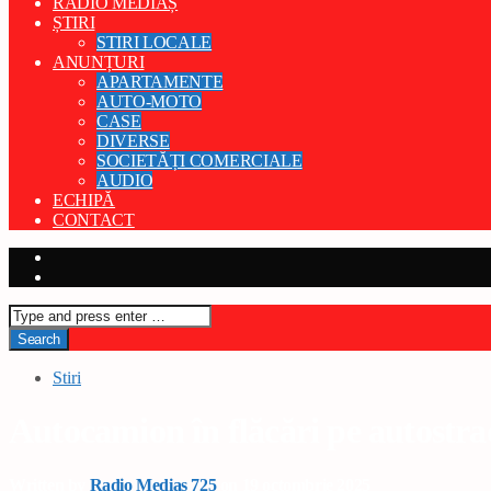
RADIO MEDIAȘ
ȘTIRI
STIRI LOCALE
ANUNȚURI
APARTAMENTE
AUTO-MOTO
CASE
DIVERSE
SOCIETĂȚI COMERCIALE
AUDIO
ECHIPĂ
CONTACT
Stiri
Autocamion în flăcări pe autostra
Written by
Radio Medias 725
on 19 octombrie 2025