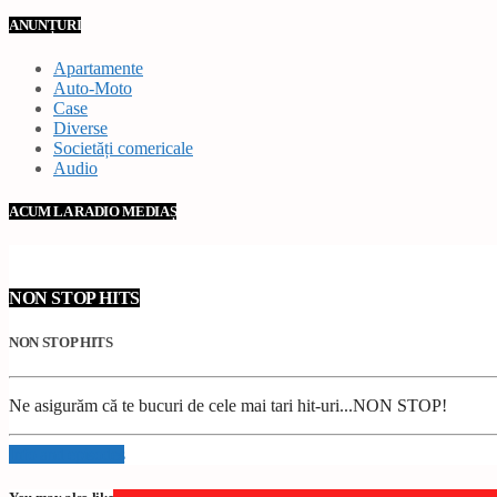
ANUNȚURI
Apartamente
Auto-Moto
Case
Diverse
Societăți comericale
Audio
ACUM LA RADIO MEDIAȘ
NON STOP HITS
NON STOP HITS
Ne asigurăm că te bucuri de cele mai tari hit-uri...NON STOP!
Info and episodes