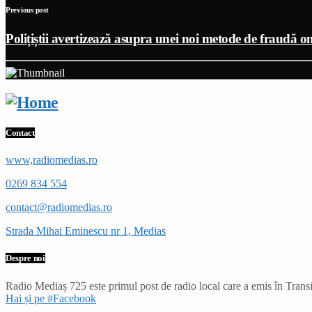
Previous post
Polițiștii avertizează asupra unei noi metode de fraudă on
Contact
www,radiomedias.ro
0269 834 554
contact@radiomedias.ro
Strada Mihai Eminescu nr 1, Medias
Despre noi
Radio Mediaș 725 este primul post de radio local care a emis în Transil
Hai și pe #Facebook