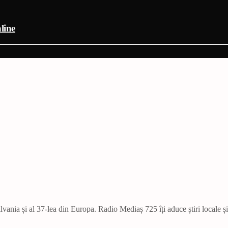
line
vania și al 37-lea din Europa. Radio Mediaș 725 îți aduce știri locale ș