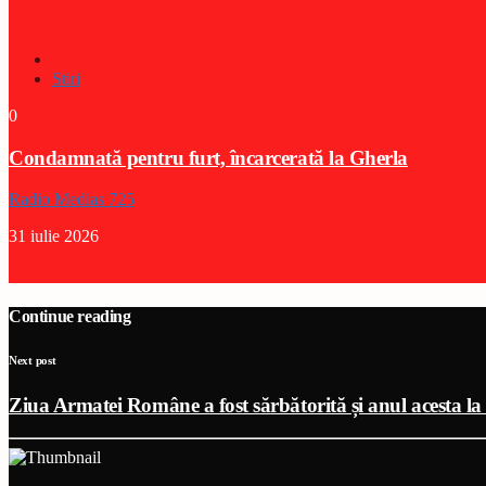
Stiri
0
Condamnată pentru furt, încarcerată la Gherla
Radio Medias 725
31 iulie 2026
Continue reading
Next post
Ziua Armatei Române a fost sărbătorită și anul acesta l