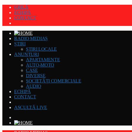
GRILĂ
ECHIPĂ
CONTACT
RADIO MEDIAȘ
ȘTIRI
STIRI LOCALE
ANUNȚURI
APARTAMENTE
AUTO-MOTO
CASE
DIVERSE
SOCIETĂȚI COMERCIALE
AUDIO
ECHIPĂ
CONTACT
ASCULTĂ LIVE