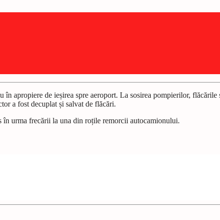
n apropiere de ieșirea spre aeroport. La sosirea pompierilor, flăcările 
or a fost decuplat și salvat de flăcări.
 în urma frecării la una din roțile remorcii autocamionului.