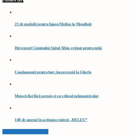
Ultimele știri
21 de medalii pentru Ippon Mediaș la Mondiale
Directorul Căminului Spital Sibiu, reținut pentru mită
Condamnată pentru furt, încarcerată la Gherla
Motociclist fără permis și cu vehicul neînmatriculat
148 de amenzi în acțiunea rutieră „RELEU”
VEZI TOATE STIRILE