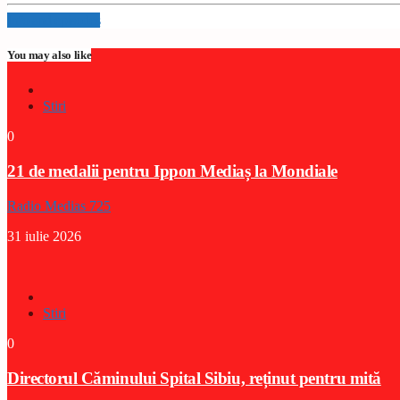
Info and episodes
You may also like
Stiri
0
21 de medalii pentru Ippon Mediaș la Mondiale
Radio Medias 725
31 iulie 2026
Stiri
0
Directorul Căminului Spital Sibiu, reținut pentru mită