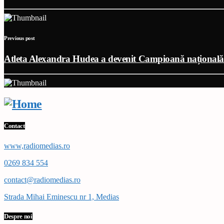
Previous post
Atleta Alexandra Hudea a devenit Campioană națională 
Contact
www,radiomedias.ro
0269 834 554
contact@radiomedias.ro
Strada Mihai Eminescu nr 1, Medias
Despre noi