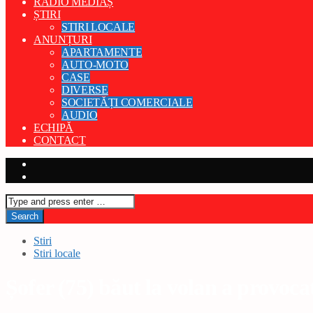
RADIO MEDIAȘ
ȘTIRI
STIRI LOCALE
ANUNȚURI
APARTAMENTE
AUTO-MOTO
CASE
DIVERSE
SOCIETĂȚI COMERCIALE
AUDIO
ECHIPĂ
CONTACT
Stiri
Stiri locale
Șofer (75) băut la volan a provoc