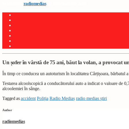
Written by
radiomedias
on 26 octombrie 2025
Un șofer în vârstă de 75 ani, băut la volan, a provocat 
În timp ce conducea un autoturism în localitatea Cârțișoara, bărbatul a
Testarea alcoolscopică a conducătorului auto a indicat o valoare de 0,7
alcoolemiei în sânge.
Tagged as
accident
Poliția
Radio Mediaș
radio medias știri
Author
radiomedias