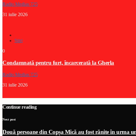
Radio Medias 725
31 iulie 2026
Stiri
0
Condamnată pentru furt, încarcerată la Gherla
Radio Medias 725
31 iulie 2026
Continue reading
Next post
Două persoane din Copșa Mică au fost rănite în urma un