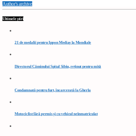
Author's archive
Ultimele știri
21 de medalii pentru Ippon Mediaș la Mondiale
Directorul Căminului Spital Sibiu, reținut pentru mită
Condamnată pentru furt, încarcerată la Gherla
Motociclist fără permis și cu vehicul neînmatriculat