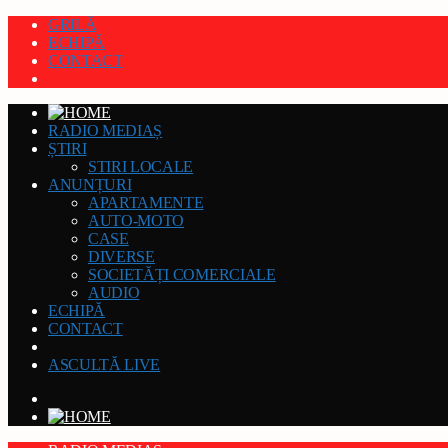
GRILĂ
ECHIPĂ
CONTACT
RADIO MEDIAȘ
ȘTIRI
STIRI LOCALE
ANUNȚURI
APARTAMENTE
AUTO-MOTO
CASE
DIVERSE
SOCIETĂȚI COMERCIALE
AUDIO
ECHIPĂ
CONTACT
ASCULTĂ LIVE