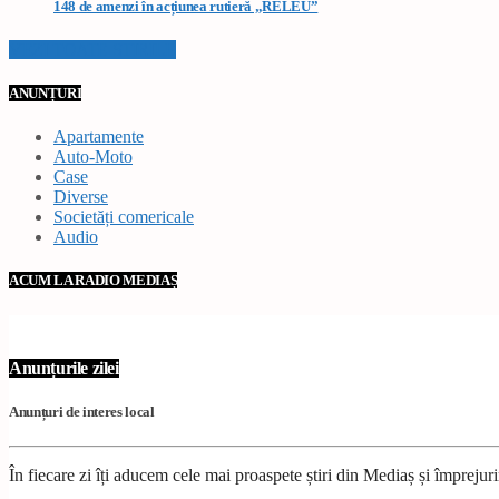
148 de amenzi în acțiunea rutieră „RELEU”
VEZI TOATE STIRILE
ANUNȚURI
Apartamente
Auto-Moto
Case
Diverse
Societăți comericale
Audio
ACUM LA RADIO MEDIAȘ
Anunțurile zilei
Anunțuri de interes local
În fiecare zi îți aducem cele mai proaspete știri din Mediaș și împrejur