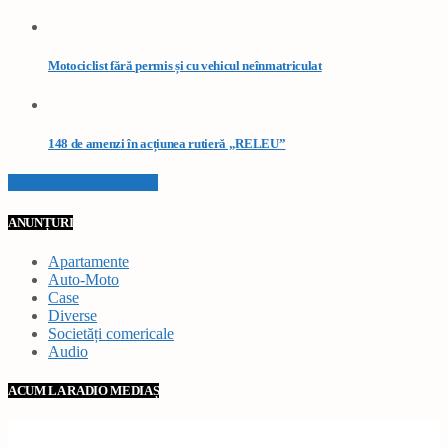
Motociclist fără permis și cu vehicul neînmatriculat
148 de amenzi în acțiunea rutieră „RELEU”
VEZI TOATE STIRILE
ANUNȚURI
Apartamente
Auto-Moto
Case
Diverse
Societăți comericale
Audio
ACUM LA RADIO MEDIAȘ