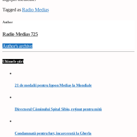
Tagged as
Radio Mediaș
Author
Radio Medias 725
Author's archive
Ultimele știri
21 de medalii pentru Ippon Mediaș la Mondiale
Directorul Căminului Spital Sibiu, reținut pentru mită
Condamnată pentru furt, încarcerată la Gherla