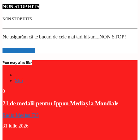
NON STOP HITS
NON STOP HITS
Ne asigurăm că te bucuri de cele mai tari hit-uri...NON STOP!
Info and episodes
You may also like
Stiri
0
21 de medalii pentru Ippon Mediaș la Mondiale
Radio Medias 725
31 iulie 2026