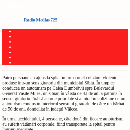
Sibiu
Written by
Radio Medias 725
on 2 noiembrie 2025
Patru persoane au ajuns la spital în urma unei coliziuni violente
produse într-un sens giratoriu din municipiul Sibiu. În timp ce
conducea un autoturism pe Calea Dumbrăvii spre Bulevardul
General Vasile Milea, un sibian în vârstă de 43 de ani a pătruns în
sensul giratoriu fără să acorde prioritate și a intrat în coliziune cu un
autoturism condus în interiorul sensului giratoriu de către un bărbat
de 50 de ani, domiciliat în județul Vâlcea.
În urma accidentului, 4 persoane, câte două din fiecare autoturism,
au suferit vătămări corporale, fiind transportate la spital pentru
îngrijiri medicale.