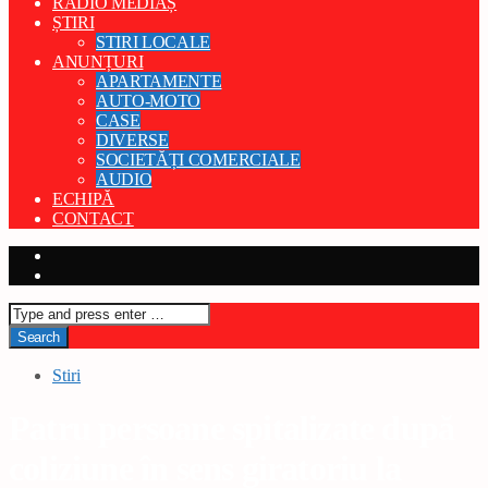
RADIO MEDIAȘ
ȘTIRI
STIRI LOCALE
ANUNȚURI
APARTAMENTE
AUTO-MOTO
CASE
DIVERSE
SOCIETĂȚI COMERCIALE
AUDIO
ECHIPĂ
CONTACT
Stiri
Patru persoane spitalizate după
coliziune în sens giratoriu la