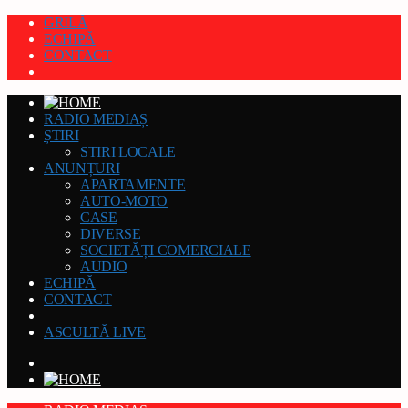
GRILĂ
ECHIPĂ
CONTACT
RADIO MEDIAȘ
ȘTIRI
STIRI LOCALE
ANUNȚURI
APARTAMENTE
AUTO-MOTO
CASE
DIVERSE
SOCIETĂȚI COMERCIALE
AUDIO
ECHIPĂ
CONTACT
ASCULTĂ LIVE