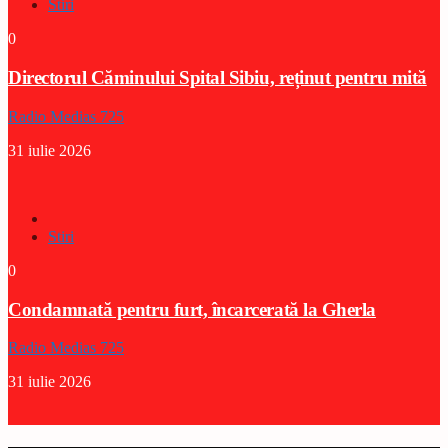
Stiri
0
Directorul Căminului Spital Sibiu, reținut pentru mită
Radio Medias 725
31 iulie 2026
Stiri
0
Condamnată pentru furt, încarcerată la Gherla
Radio Medias 725
31 iulie 2026