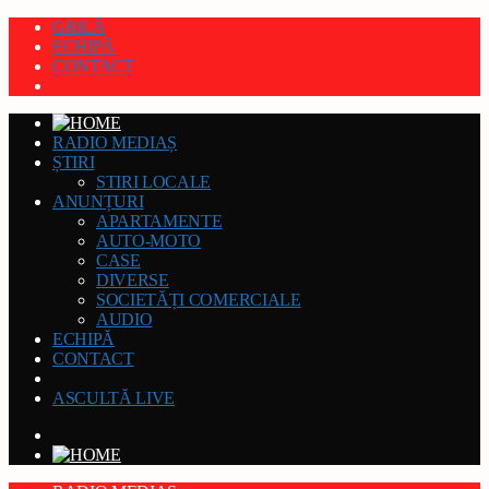
GRILĂ
ECHIPĂ
CONTACT
RADIO MEDIAȘ
ȘTIRI
STIRI LOCALE
ANUNȚURI
APARTAMENTE
AUTO-MOTO
CASE
DIVERSE
SOCIETĂȚI COMERCIALE
AUDIO
ECHIPĂ
CONTACT
ASCULTĂ LIVE