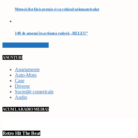
Motociclist fără permis și cu vehicul neînmatriculat
148 de amenzi în acțiunea rutieră „RELEU”
VEZI TOATE STIRILE
ANUNȚURI
Apartamente
Auto-Moto
Case
Diverse
Societăți comericale
Audio
ACUM LA RADIO MEDIAȘ
Retro Hit The Beat