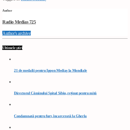
Author
Radio Medias 725
Author's archive
Ultimele știri
21 de medalii pentru Ippon Mediaș la Mondiale
Directorul Căminului Spital Sibiu, reținut pentru mită
Condamnată pentru furt, încarcerată la Gherla