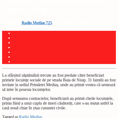
locuințele sociale de pe strada
Baia de Nisip
Written by
Radio Medias 725
on 2 noiembrie 2025
La sfârșitul săptămânii trecute au fost predate către beneficiari
primele locuințe sociale de pe strada Baia de Nisip. 31 familii au fost
invitate la sediul Primăriei Mediaș, unde au primit vestea că urmează
să intre în posesia locuințelor.
După semnarea contractelor, beneficiarii au primit cheile locuințele,
prima fiind a unui cuplu de tineri căsătoriți, care s-au mutat astfel la
casă nouă chiar în ziua cununiei civile.
Tagged as
Radio Mediaș