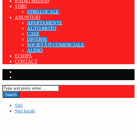
RADIO MEDIAȘ
ȘTIRI
STIRI LOCALE
ANUNȚURI
APARTAMENTE
AUTO-MOTO
CASE
DIVERSE
SOCIETĂȚI COMERCIALE
AUDIO
ECHIPĂ
CONTACT
Stiri
Stiri locale
Primele 31 de familii au primit