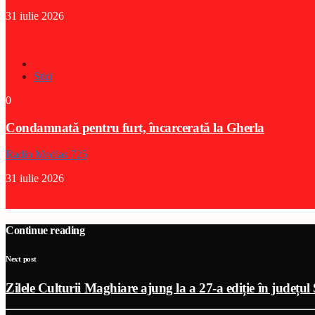
31 iulie 2026
Stiri
0
Condamnată pentru furt, încarcerată la Gherla
Radio Medias 725
31 iulie 2026
Continue reading
Next post
Zilele Culturii Maghiare ajung la a 27-a ediție în județul