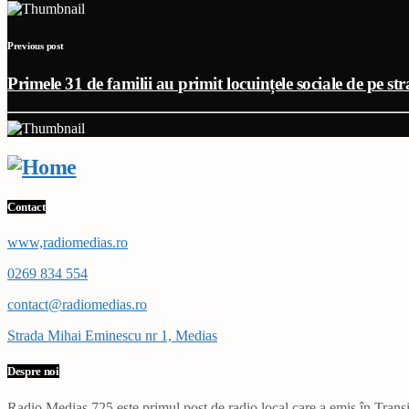
Previous post
Primele 31 de familii au primit locuințele sociale de pe st
Contact
www,radiomedias.ro
0269 834 554
contact@radiomedias.ro
Strada Mihai Eminescu nr 1, Medias
Despre noi
Radio Mediaș 725 este primul post de radio local care a emis în Transil