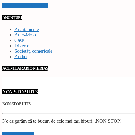
VEZI TOATE STIRILE
ANUNȚURI
Apartamente
Auto-Moto
Case
Diverse
Societăți comericale
Audio
ACUM LA RADIO MEDIAȘ
NON STOP HITS
NON STOP HITS
Ne asigurăm că te bucuri de cele mai tari hit-uri...NON STOP!
Info and episodes