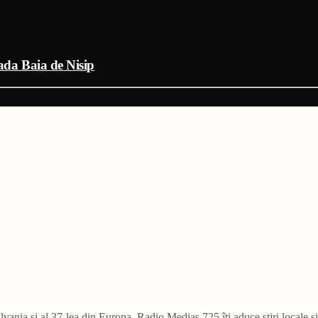
rada Baia de Nisip
vania și al 37-lea din Europa. Radio Mediaș 725 îți aduce știri locale ș