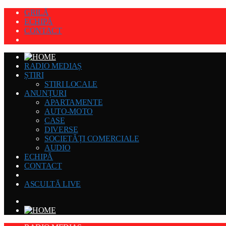
GRILĂ
ECHIPĂ
CONTACT
RADIO MEDIAȘ
ȘTIRI
STIRI LOCALE
ANUNȚURI
APARTAMENTE
AUTO-MOTO
CASE
DIVERSE
SOCIETĂȚI COMERCIALE
AUDIO
ECHIPĂ
CONTACT
ASCULTĂ LIVE