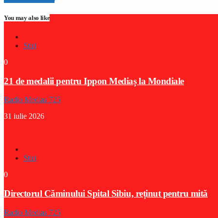
You may also like
Stiri
0
21 de medalii pentru Ippon Mediaș la Mondiale
Radio Medias 725
31 iulie 2026
Stiri
0
Directorul Căminului Spital Sibiu, reținut pentru mită
Radio Medias 725