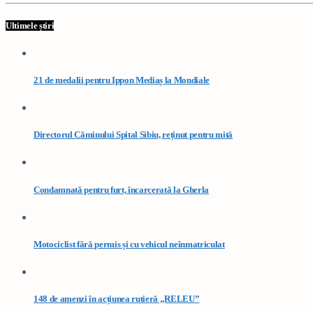
Ultimele știri
21 de medalii pentru Ippon Mediaș la Mondiale
Directorul Căminului Spital Sibiu, reținut pentru mită
Condamnată pentru furt, încarcerată la Gherla
Motociclist fără permis și cu vehicul neînmatriculat
148 de amenzi în acțiunea rutieră „RELEU”