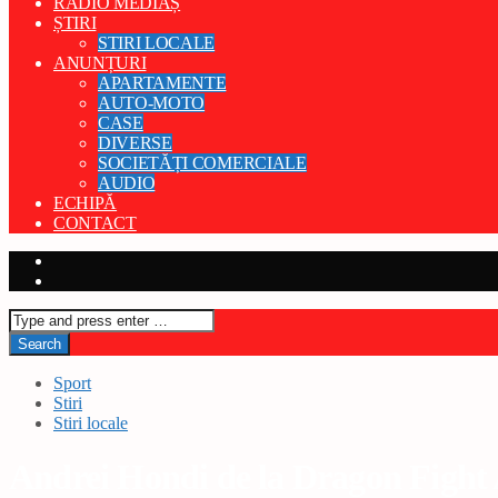
RADIO MEDIAȘ
ȘTIRI
STIRI LOCALE
ANUNȚURI
APARTAMENTE
AUTO-MOTO
CASE
DIVERSE
SOCIETĂȚI COMERCIALE
AUDIO
ECHIPĂ
CONTACT
Sport
Stiri
Stiri locale
Andrei Hondi de la Dragon Figh