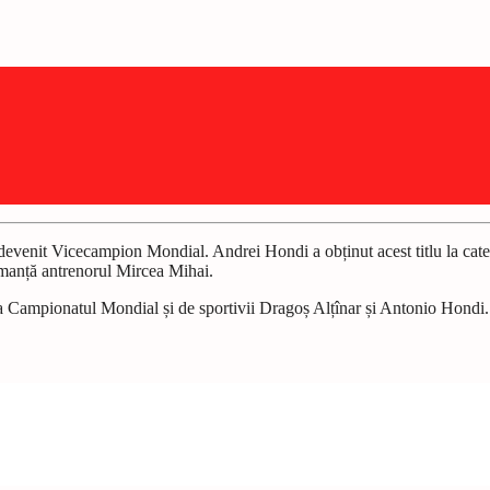
enit Vicecampion Mondial. Andrei Hondi a obținut acest titlu la cate
rmanță antrenorul Mircea Mihai.
ampionatul Mondial și de sportivii Dragoș Alțînar și Antonio Hondi. D