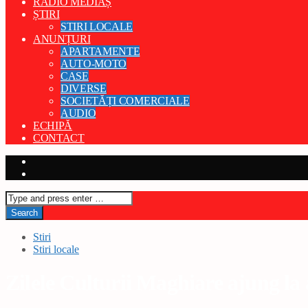
RADIO MEDIAȘ
ȘTIRI
STIRI LOCALE
ANUNȚURI
APARTAMENTE
AUTO-MOTO
CASE
DIVERSE
SOCIETĂȚI COMERCIALE
AUDIO
ECHIPĂ
CONTACT
Stiri
Stiri locale
Zilele Culturii Maghiare ajung la a