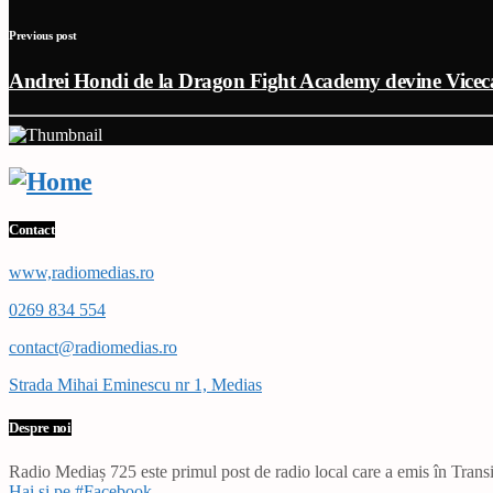
Previous post
Andrei Hondi de la Dragon Fight Academy devine Vice
Contact
www,radiomedias.ro
0269 834 554
contact@radiomedias.ro
Strada Mihai Eminescu nr 1, Medias
Despre noi
Radio Mediaș 725 este primul post de radio local care a emis în Transil
Hai și pe #Facebook