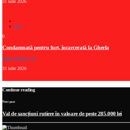
31 iulie 2026
Stiri
0
Condamnată pentru furt, încarcerată la Gherla
Radio Medias 725
31 iulie 2026
Continue reading
Next post
Val de sancțiuni rutiere în valoare de peste 285.000 lei