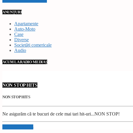
VEZI TOATE STIRILE
ANUNȚURI
Apartamente
Auto-Moto
Case
Diverse
Societăți comericale
Audio
ACUM LA RADIO MEDIAȘ
NON STOP HITS
NON STOP HITS
Ne asigurăm că te bucuri de cele mai tari hit-uri...NON STOP!
Info and episodes