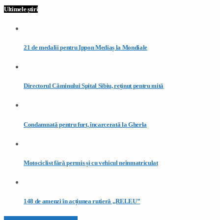
Ultimele știri
21 de medalii pentru Ippon Mediaș la Mondiale
Directorul Căminului Spital Sibiu, reținut pentru mită
Condamnată pentru furt, încarcerată la Gherla
Motociclist fără permis și cu vehicul neînmatriculat
148 de amenzi în acțiunea rutieră „RELEU”