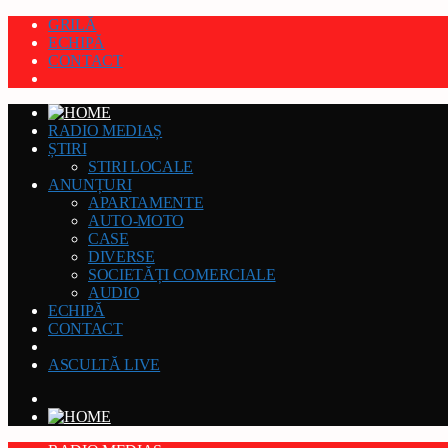
GRILĂ
ECHIPĂ
CONTACT
RADIO MEDIAȘ
ȘTIRI
STIRI LOCALE
ANUNȚURI
APARTAMENTE
AUTO-MOTO
CASE
DIVERSE
SOCIETĂȚI COMERCIALE
AUDIO
ECHIPĂ
CONTACT
ASCULTĂ LIVE