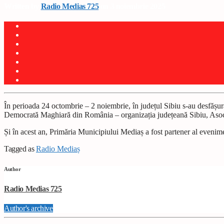
Written by
Radio Medias 725
on 3 noiembrie 2025
În perioada 24 octombrie – 2 noiembrie, în județul Sibiu s-au desfășur
Democrată Maghiară din România – organizația județeană Sibiu, Asoc
Și în acest an, Primăria Municipiului Mediaș a fost partener al evenim
Tagged as
Radio Mediaș
Author
Radio Medias 725
Author's archive