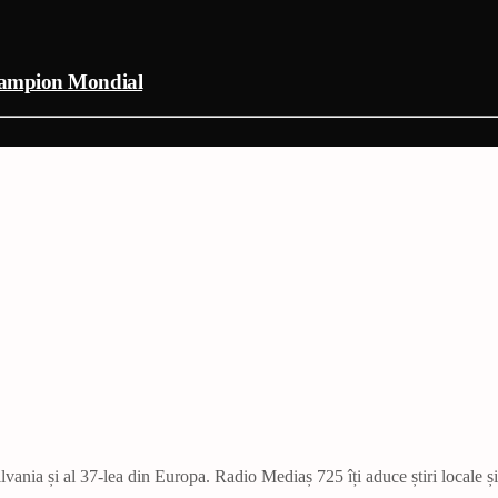
campion Mondial
vania și al 37-lea din Europa. Radio Mediaș 725 îți aduce știri locale ș