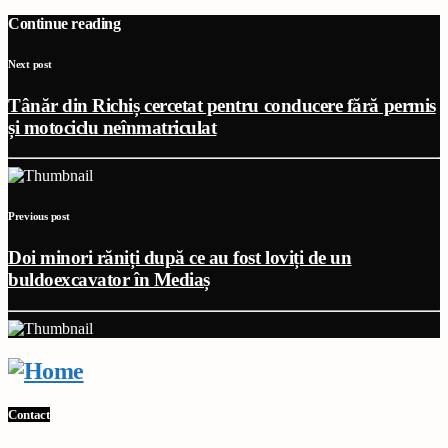
Continue reading
Next post
Tânăr din Richiș cercetat pentru conducere fără permis
și motociclu neînmatriculat
Previous post
Doi minori răniți după ce au fost loviți de un
buldoexcavator în Mediaș
Contact