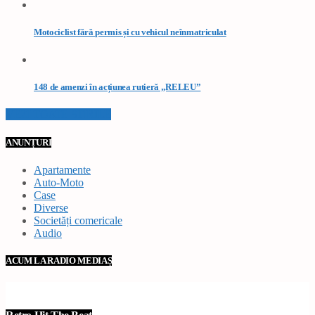
Motociclist fără permis și cu vehicul neînmatriculat
148 de amenzi în acțiunea rutieră „RELEU”
VEZI TOATE STIRILE
ANUNȚURI
Apartamente
Auto-Moto
Case
Diverse
Societăți comericale
Audio
ACUM LA RADIO MEDIAȘ