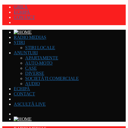
GRILĂ
ECHIPĂ
CONTACT
RADIO MEDIAȘ
ȘTIRI
STIRI LOCALE
ANUNȚURI
APARTAMENTE
AUTO-MOTO
CASE
DIVERSE
SOCIETĂȚI COMERCIALE
AUDIO
ECHIPĂ
CONTACT
ASCULTĂ LIVE