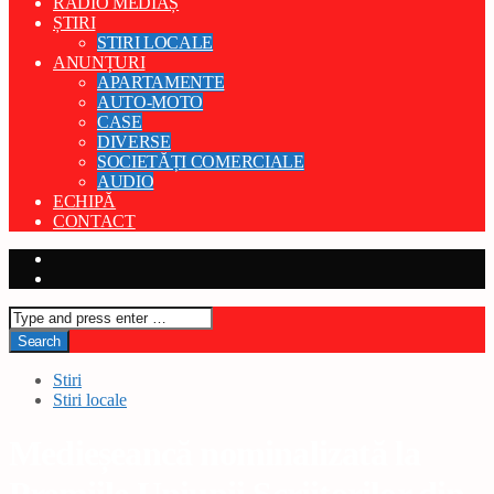
RADIO MEDIAȘ
ȘTIRI
STIRI LOCALE
ANUNȚURI
APARTAMENTE
AUTO-MOTO
CASE
DIVERSE
SOCIETĂȚI COMERCIALE
AUDIO
ECHIPĂ
CONTACT
Stiri
Stiri locale
Medieșeancă nominalizată la