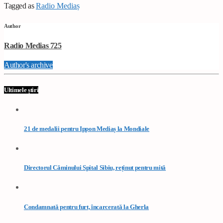
Tagged as
Radio Mediaș
Author
Radio Medias 725
Author's archive
Ultimele știri
21 de medalii pentru Ippon Mediaș la Mondiale
Directorul Căminului Spital Sibiu, reținut pentru mită
Condamnată pentru furt, încarcerată la Gherla