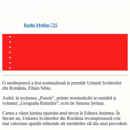
Premiile Uniunii Scriitorilor din
România
Written by
Radio Medias 725
on 4 noiembrie 2025
O medieșeancă a fost nominalizată la premiile Uniunii Scriitorilor
din România, Filiala Sibiu.
Astfel, la secțiunea „Poezie”, printre nominalizări se numără și
volumul „Geografia Ridurilor”, scris de Simona Șerban.
Cartea a văzut lumina tiparului anul trecut la Editura Junimea. În
fiecare an, Uniunea Scriitorilor din România recompensează cele
mai valoroase apariții editoriale ale membrilor săi din anul precedent.