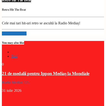
Retro Hit The Beat
Retro Hit The Beat
Cele mai tari hit-uri retro se ascultă la Radio Mediaș!
Info and episodes
You may also like
Stiri
0
21 de medalii pentru Ippon Mediaș la Mondiale
Radio Medias 725
31 iulie 2026