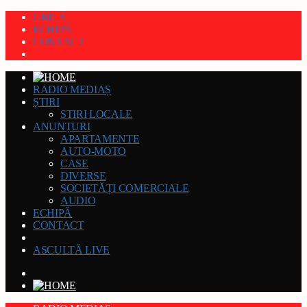
GRILĂ
ECHIPĂ
CONTACT
RADIO MEDIAȘ
ȘTIRI
STIRI LOCALE
ANUNȚURI
APARTAMENTE
AUTO-MOTO
CASE
DIVERSE
SOCIETĂȚI COMERCIALE
AUDIO
ECHIPĂ
CONTACT
ASCULTĂ LIVE