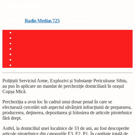
pirotehnice
Written by
Radio Medias 725
on 4 noiembrie 2025
Polițiștii Serviciul Arme, Explozivi și Substanțe Periculoase Sibiu,
au pus în aplicare un mandat de percheziție domiciliară în orașul
Copșa Mică.
Percheziția a avut loc în cadrul unui dosar penal în care se
efectuează cercetări sub aspectul săvârșirii infracțiunii de prepararea,
producerea, deţinerea, depozitarea şi folosirea de articole pirotehnice
fără drept.
Astfel, la domiciliul unei localnice de 33 de ani, au fost descoperite
articole pirotehnice din categoriile F3, F2, P1, în cantitate totală de