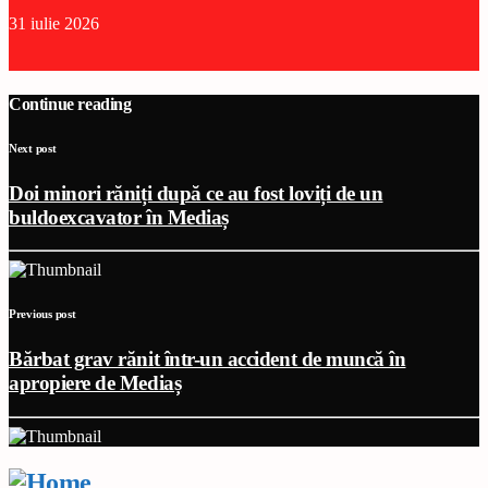
31 iulie 2026
Continue reading
Next post
Doi minori răniți după ce au fost loviți de un
buldoexcavator în Mediaș
Previous post
Bărbat grav rănit într-un accident de muncă în
apropiere de Mediaș