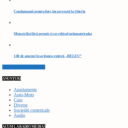
Condamnată pentru furt, încarcerată la Gherla
Motociclist fără permis și cu vehicul neînmatriculat
148 de amenzi în acțiunea rutieră „RELEU”
VEZI TOATE STIRILE
ANUNȚURI
Apartamente
Auto-Moto
Case
Diverse
Societăți comericale
Audio
ACUM LA RADIO MEDIAȘ