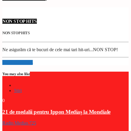
NON STOP HITS
NON STOP HITS
Ne asigurăm că te bucuri de cele mai tari hit-uri...NON STOP!
Info and episodes
You may also like
Stiri
0
21 de medalii pentru Ippon Mediaș la Mondiale
Radio Medias 725