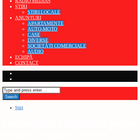
RADIO MEDIAȘ
ȘTIRI
STIRI LOCALE
ANUNȚURI
APARTAMENTE
AUTO-MOTO
CASE
DIVERSE
SOCIETĂȚI COMERCIALE
AUDIO
ECHIPĂ
CONTACT
Stiri
Percheziție la Copșa Mică pentru
deținere ilegală de articole