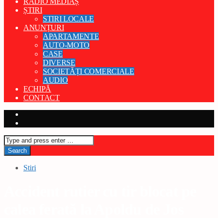
RADIO MEDIAȘ
ȘTIRI
STIRI LOCALE
ANUNȚURI
APARTAMENTE
AUTO-MOTO
CASE
DIVERSE
SOCIETĂȚI COMERCIALE
AUDIO
ECHIPĂ
CONTACT
Stiri
Accident rutier cu tir blocat pe
calea ferată la Apoldu de Jos