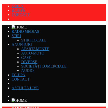
GRILĂ
ECHIPĂ
CONTACT
RADIO MEDIAȘ
ȘTIRI
STIRI LOCALE
ANUNȚURI
APARTAMENTE
AUTO-MOTO
CASE
DIVERSE
SOCIETĂȚI COMERCIALE
AUDIO
ECHIPĂ
CONTACT
ASCULTĂ LIVE