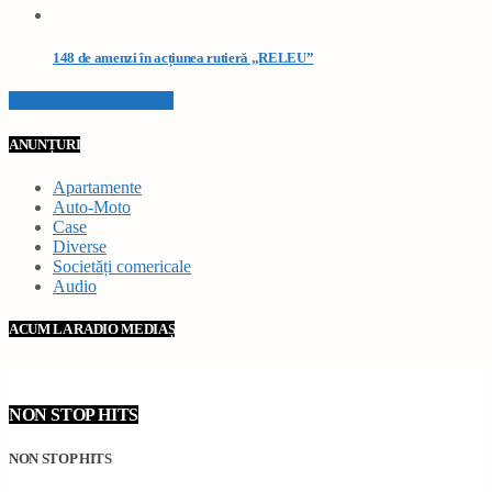
148 de amenzi în acțiunea rutieră „RELEU”
VEZI TOATE STIRILE
ANUNȚURI
Apartamente
Auto-Moto
Case
Diverse
Societăți comericale
Audio
ACUM LA RADIO MEDIAȘ
NON STOP HITS
NON STOP HITS