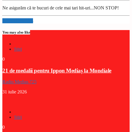
Ne asigurăm că te bucuri de cele mai tari hit-uri...NON STOP!
Info and episodes
You may also like
Stiri
0
21 de medalii pentru Ippon Mediaș la Mondiale
Radio Medias 725
31 iulie 2026
Stiri
0