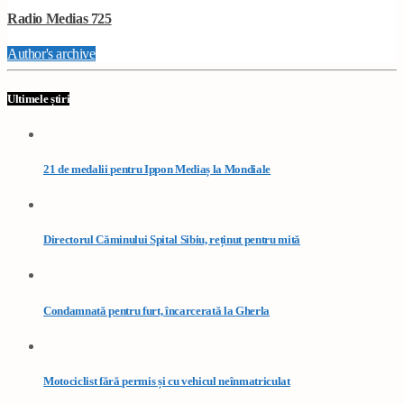
Radio Medias 725
Author's archive
Ultimele știri
21 de medalii pentru Ippon Mediaș la Mondiale
Directorul Căminului Spital Sibiu, reținut pentru mită
Condamnată pentru furt, încarcerată la Gherla
Motociclist fără permis și cu vehicul neînmatriculat