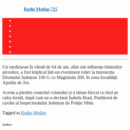
Written by
Radio Medias 725
on 17 noiembrie 2025
Un medieșean în vârstă de 64 de ani, aflat sub influența băuturilor
alcoolice, a fost implicat într-un eveniment rutier la intersecția
Drumului Județean 106 G cu Magistrala 200, în zona localității
Apoldu de Jos.
Acesta a pierdut controlul volanului și a rămas blocat cu tirul pe
calea ferată, după cum ne-a declarat Isabela Brad, Purtătorul de
cuvânt al Inspectoratului Județean de Poliție Sibiu.
Tagged as
Radio Mediaș
Author