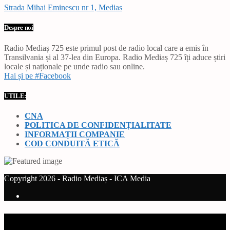
Strada Mihai Eminescu nr 1, Medias
Despre noi
Radio Mediaș 725 este primul post de radio local care a emis în
Transilvania și al 37-lea din Europa. Radio Mediaș 725 îți aduce știri
locale și naționale pe unde radio sau online.
Hai și pe #Facebook
UTILE:
CNA
POLITICA DE CONFIDENȚIALITATE
INFORMAȚII COMPANIE
COD CONDUITĂ ETICĂ
Copyright 2026 - Radio Mediaș - ICA Media
Current track