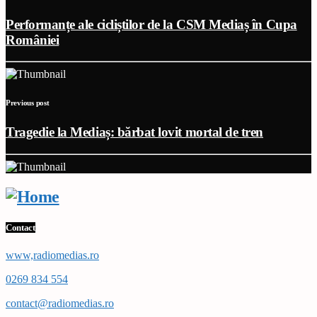
Performanțe ale cicliștilor de la CSM Mediaș în Cupa
României
Previous post
Tragedie la Mediaș: bărbat lovit mortal de tren
Contact
www,radiomedias.ro
0269 834 554
contact@radiomedias.ro