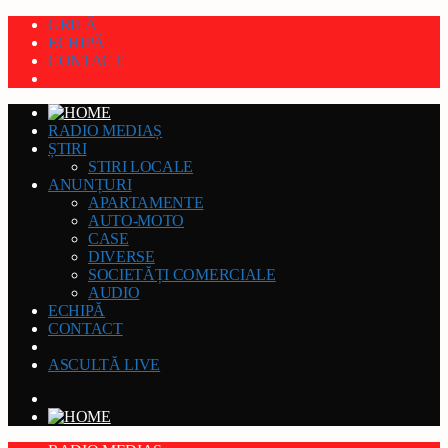
GRILĂ
ECHIPĂ
CONTACT
RADIO MEDIAȘ
ȘTIRI
STIRI LOCALE
ANUNȚURI
APARTAMENTE
AUTO-MOTO
CASE
DIVERSE
SOCIETĂȚI COMERCIALE
AUDIO
ECHIPĂ
CONTACT
ASCULTĂ LIVE