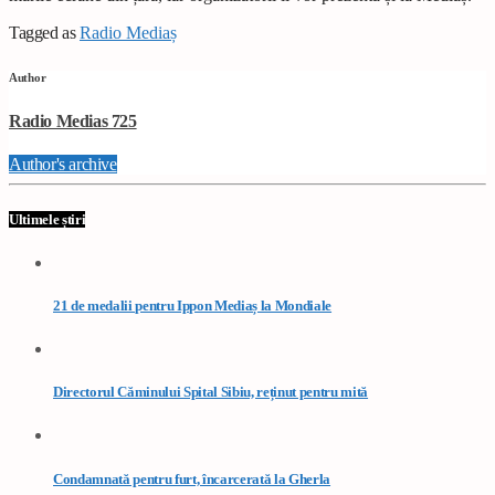
Tagged as
Radio Mediaș
Author
Radio Medias 725
Author's archive
Ultimele știri
21 de medalii pentru Ippon Mediaș la Mondiale
Directorul Căminului Spital Sibiu, reținut pentru mită
Condamnată pentru furt, încarcerată la Gherla