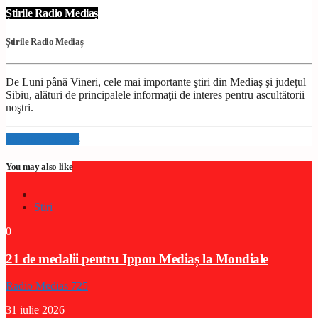
Știrile Radio Mediaș
Știrile Radio Mediaș
De Luni până Vineri, cele mai importante ştiri din Mediaş şi judeţul
Sibiu, alături de principalele informaţii de interes pentru ascultătorii
noştri.
Info and episodes
You may also like
Stiri
0
21 de medalii pentru Ippon Mediaș la Mondiale
Radio Medias 725
31 iulie 2026