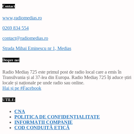
Contact
www,radiomedias.ro
0269 834 554
contact@radiomedias.ro
Strada Mihai Eminescu nr 1, Medias
Despre noi
Radio Mediaș 725 este primul post de radio local care a emis în
Transilvania și al 37-lea din Europa. Radio Mediaș 725 îți aduce știri
locale și naționale pe unde radio sau online.
Hai și pe #Facebook
UTILE:
CNA
POLITICA DE CONFIDENȚIALITATE
INFORMAȚII COMPANIE
COD CONDUITĂ ETICĂ