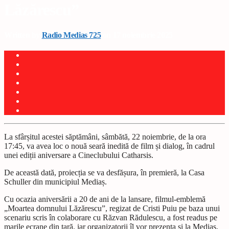
Lăzărescu”
Written by
Radio Medias 725
on 17 noiembrie 2025
La sfârșitul acestei săptămâni, sâmbătă, 22 noiembrie, de la ora
17:45, va avea loc o nouă seară inedită de film și dialog, în cadrul
unei ediții aniversare a Cineclubului Catharsis.
De această dată, proiecția se va desfășura, în premieră, la Casa
Schuller din municipiul Mediaș.
Cu ocazia aniversării a 20 de ani de la lansare, filmul-emblemă
„Moartea domnului Lăzărescu”, regizat de Cristi Puiu pe baza unui
scenariu scris în colaborare cu Răzvan Rădulescu, a fost readus pe
marile ecrane din țară, iar organizatorii îl vor prezenta și la Mediaș.