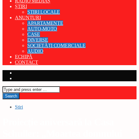
RADIO MEDIAȘ
ȘTIRI
STIRI LOCALE
ANUNȚURI
APARTAMENTE
AUTO-MOTO
CASE
DIVERSE
SOCIETĂȚI COMERCIALE
AUDIO
ECHIPĂ
CONTACT
Stiri
Proiecție aniversară la Casa
Schuller: „Moartea domnului