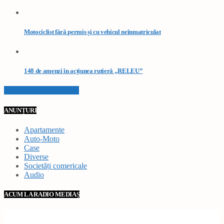
Motociclist fără permis și cu vehicul neînmatriculat
148 de amenzi în acțiunea rutieră „RELEU”
VEZI TOATE STIRILE
ANUNȚURI
Apartamente
Auto-Moto
Case
Diverse
Societăți comericale
Audio
ACUM LA RADIO MEDIAȘ