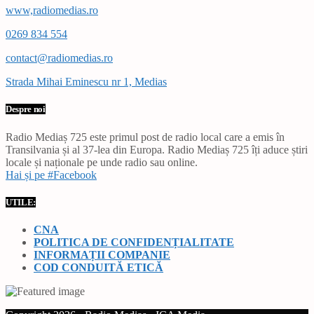
www,radiomedias.ro
0269 834 554
contact@radiomedias.ro
Strada Mihai Eminescu nr 1, Medias
Despre noi
Radio Mediaș 725 este primul post de radio local care a emis în
Transilvania și al 37-lea din Europa. Radio Mediaș 725 îți aduce știri
locale și naționale pe unde radio sau online.
Hai și pe #Facebook
UTILE:
CNA
POLITICA DE CONFIDENȚIALITATE
INFORMAȚII COMPANIE
COD CONDUITĂ ETICĂ