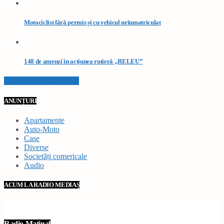
Motociclist fără permis și cu vehicul neînmatriculat
148 de amenzi în acțiunea rutieră „RELEU”
VEZI TOATE STIRILE
ANUNȚURI
Apartamente
Auto-Moto
Case
Diverse
Societăți comericale
Audio
ACUM LA RADIO MEDIAȘ
Radio Matinal