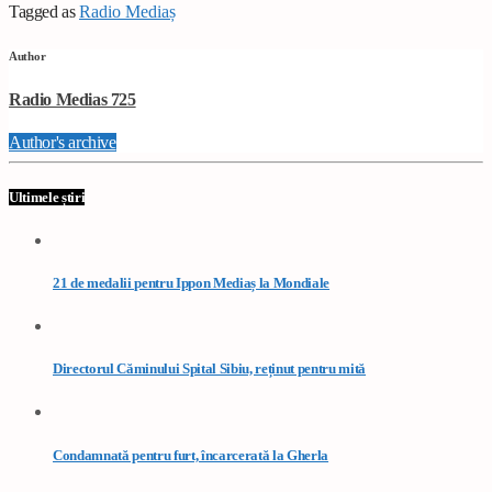
Tagged as
Radio Mediaș
Author
Radio Medias 725
Author's archive
Ultimele știri
21 de medalii pentru Ippon Mediaș la Mondiale
Directorul Căminului Spital Sibiu, reținut pentru mită
Condamnată pentru furt, încarcerată la Gherla