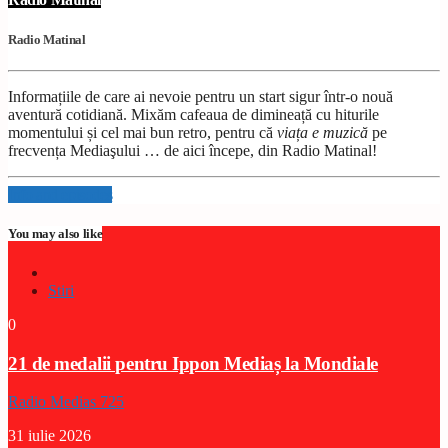
Radio Matinal
Informațiile de care ai nevoie pentru un start sigur într-o nouă
aventură cotidiană. Mixăm cafeaua de dimineață cu hiturile
momentului și cel mai bun retro, pentru că
viața e muzică
pe
frecvența Mediaşului … de aici începe, din Radio Matinal!
Info and episodes
You may also like
Stiri
0
21 de medalii pentru Ippon Mediaș la Mondiale
Radio Medias 725
31 iulie 2026