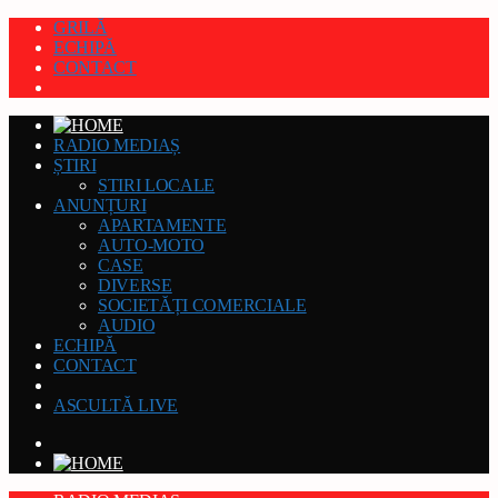
GRILĂ
ECHIPĂ
CONTACT
RADIO MEDIAȘ
ȘTIRI
STIRI LOCALE
ANUNȚURI
APARTAMENTE
AUTO-MOTO
CASE
DIVERSE
SOCIETĂȚI COMERCIALE
AUDIO
ECHIPĂ
CONTACT
ASCULTĂ LIVE