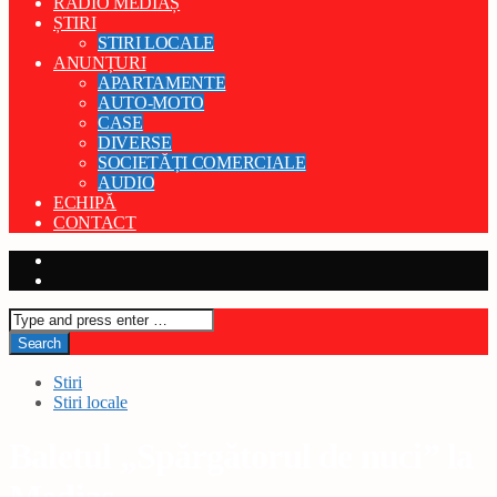
RADIO MEDIAȘ
ȘTIRI
STIRI LOCALE
ANUNȚURI
APARTAMENTE
AUTO-MOTO
CASE
DIVERSE
SOCIETĂȚI COMERCIALE
AUDIO
ECHIPĂ
CONTACT
Stiri
Stiri locale
Baletul „Spărgătorul de nuci” la