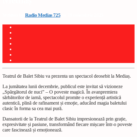
Mediaș
Written by
Radio Medias 725
on 19 noiembrie 2025
Teatrul de Balet Sibiu va prezenta un spectacol deosebit la Mediaș.
La jumătatea lunii decembrie, publicul este invitat să vizioneze
„Spărgătorul de nuci” – O poveste magică. În avanpremiera
sărbătorilor de iarnă, spectacolul promite o experiență artistică
autentică, plină de rafinament și emoție, aducând magia baletului
clasic în forma sa cea mai pură.
Dansatorii de la Teatrul de Balet Sibiu impresionează prin grație,
expresivitate și pasiune, transformând fiecare mișcare într-o poveste
care fascinează și emoționează.