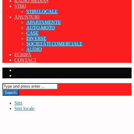
RADIO MEDIAȘ
ȘTIRI
STIRI LOCALE
ANUNȚURI
APARTAMENTE
AUTO-MOTO
CASE
DIVERSE
SOCIETĂȚI COMERCIALE
AUDIO
ECHIPĂ
CONTACT
Stiri
Stiri locale
Spectacol cu comedia „Croitor de