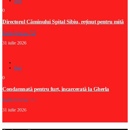
Stiri
0
Directorul Căminului Spital Sibiu, reținut pentru mită
Radio Medias 725
31 iulie 2026
Stiri
0
Condamnată pentru furt, încarcerată la Gherla
Radio Medias 725
31 iulie 2026