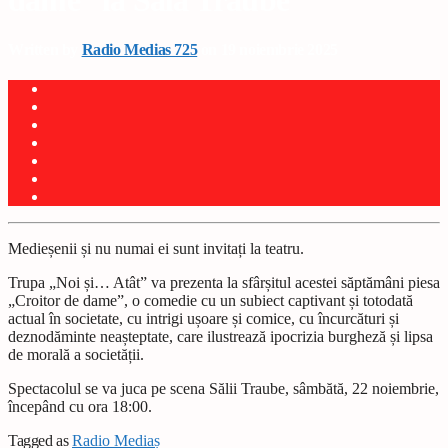
dame” la Sala Traube
Written by
Radio Medias 725
on 19 noiembrie 2025
Medieșenii și nu numai ei sunt invitați la teatru.
Trupa „Noi și… Atât” va prezenta la sfârșitul acestei săptămâni piesa
„Croitor de dame”, o comedie cu un subiect captivant și totodată
actual în societate, cu intrigi ușoare și comice, cu încurcături și
deznodăminte neașteptate, care ilustrează ipocrizia burgheză și lipsa
de morală a societății.
Spectacolul se va juca pe scena Sălii Traube, sâmbătă, 22 noiembrie,
începând cu ora 18:00.
Tagged as
Radio Mediaș