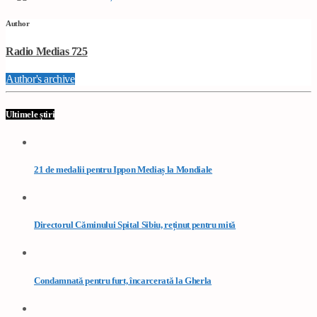
Author
Radio Medias 725
Author's archive
Ultimele știri
21 de medalii pentru Ippon Mediaș la Mondiale
Directorul Căminului Spital Sibiu, reținut pentru mită
Condamnată pentru furt, încarcerată la Gherla