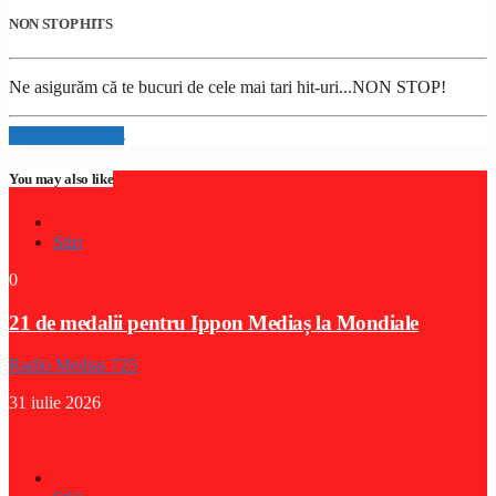
NON STOP HITS
Ne asigurăm că te bucuri de cele mai tari hit-uri...NON STOP!
Info and episodes
You may also like
Stiri
0
21 de medalii pentru Ippon Mediaș la Mondiale
Radio Medias 725
31 iulie 2026