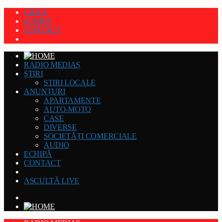
GRILĂ
ECHIPĂ
CONTACT
RADIO MEDIAȘ
ȘTIRI
STIRI LOCALE
ANUNȚURI
APARTAMENTE
AUTO-MOTO
CASE
DIVERSE
SOCIETĂȚI COMERCIALE
AUDIO
ECHIPĂ
CONTACT
ASCULTĂ LIVE