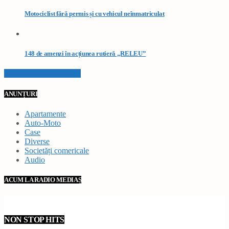
Motociclist fără permis și cu vehicul neînmatriculat
148 de amenzi în acțiunea rutieră „RELEU”
VEZI TOATE STIRILE
ANUNȚURI
Apartamente
Auto-Moto
Case
Diverse
Societăți comericale
Audio
ACUM LA RADIO MEDIAȘ
NON STOP HITS