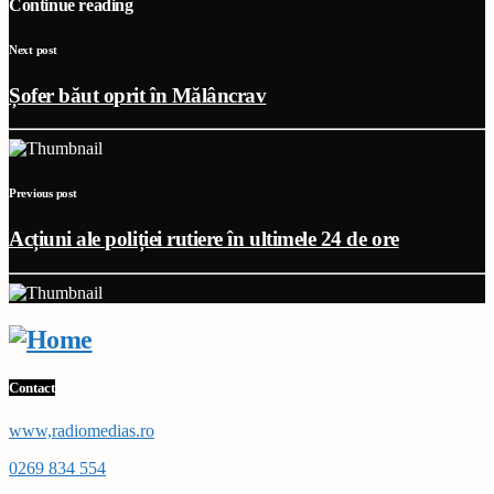
Continue reading
Next post
Șofer băut oprit în Mălâncrav
Previous post
Acțiuni ale poliției rutiere în ultimele 24 de ore
Contact
www,radiomedias.ro
0269 834 554