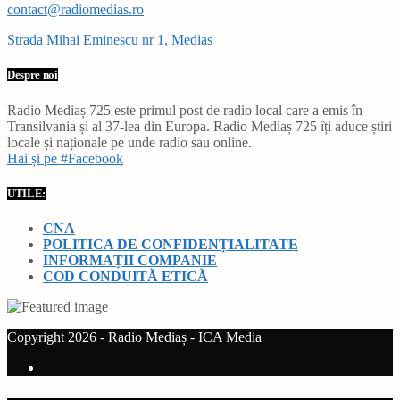
contact@radiomedias.ro
Strada Mihai Eminescu nr 1, Medias
Despre noi
Radio Mediaș 725 este primul post de radio local care a emis în
Transilvania și al 37-lea din Europa. Radio Mediaș 725 îți aduce știri
locale și naționale pe unde radio sau online.
Hai și pe #Facebook
UTILE:
CNA
POLITICA DE CONFIDENȚIALITATE
INFORMAȚII COMPANIE
COD CONDUITĂ ETICĂ
Copyright 2026 - Radio Mediaș - ICA Media