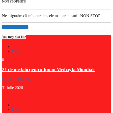
NON STOP HITS
Ne asigurăm că te bucuri de cele mai tari hit-uri...NON STOP!
Info and episodes
You may also like
Stiri
0
21 de medalii pentru Ippon Mediaș la Mondiale
Radio Medias 725
31 iulie 2026
Stiri