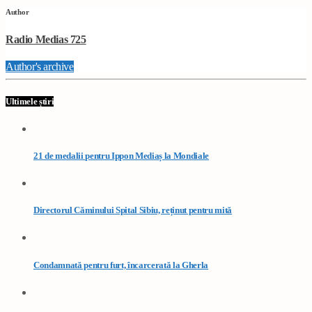
Author
Radio Medias 725
Author's archive
Ultimele știri
21 de medalii pentru Ippon Mediaș la Mondiale
Directorul Căminului Spital Sibiu, reținut pentru mită
Condamnată pentru furt, încarcerată la Gherla