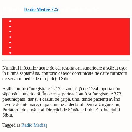
Written by
Radio Medias 725
on 20 noiembrie 2025
Numărul infecţiilor acute de căi respiratorii superioare a scăzut ușor
în ultima săptămână, conform datelor comunicate de către furnizorii
de servicii medicale din județul Sibiu.
Astfel, au fost înregistrate 1217 cazuri, față de 1284 raportate în
săpămâna anterioară. În aceeași perioadă au fost înregistrate 373
pneumopatii, dar și 4 cazuri de gripă, unul dintre pacienți având
nevoie de internare, după cum ne-a declarat Denisa Ungureanu,
Purtătorul de cuvânt al Direcției de Sănătate Publică a Județului
Sibiu.
Tagged as
Radio Mediaș