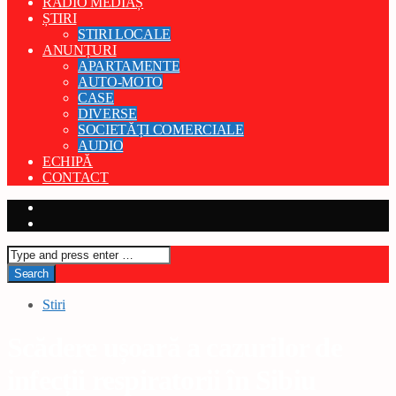
RADIO MEDIAȘ
ȘTIRI
STIRI LOCALE
ANUNȚURI
APARTAMENTE
AUTO-MOTO
CASE
DIVERSE
SOCIETĂȚI COMERCIALE
AUDIO
ECHIPĂ
CONTACT
Stiri
Scădere ușoară a cazurilor de
infecții respiratorii în Sibiu