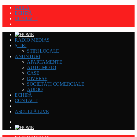
GRILĂ
ECHIPĂ
CONTACT
RADIO MEDIAȘ
ȘTIRI
STIRI LOCALE
ANUNȚURI
APARTAMENTE
AUTO-MOTO
CASE
DIVERSE
SOCIETĂȚI COMERCIALE
AUDIO
ECHIPĂ
CONTACT
ASCULTĂ LIVE