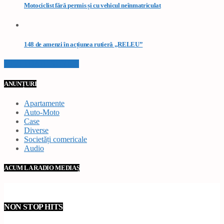
Motociclist fără permis și cu vehicul neînmatriculat
148 de amenzi în acțiunea rutieră „RELEU”
VEZI TOATE STIRILE
ANUNȚURI
Apartamente
Auto-Moto
Case
Diverse
Societăți comericale
Audio
ACUM LA RADIO MEDIAȘ
NON STOP HITS