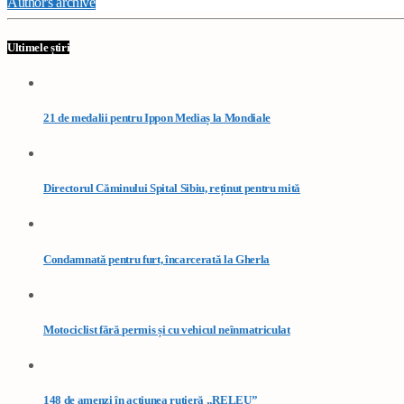
Author's archive
Ultimele știri
21 de medalii pentru Ippon Mediaș la Mondiale
Directorul Căminului Spital Sibiu, reținut pentru mită
Condamnată pentru furt, încarcerată la Gherla
Motociclist fără permis și cu vehicul neînmatriculat
148 de amenzi în acțiunea rutieră „RELEU”