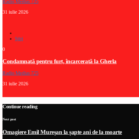
Radio Medias 725
31 iulie 2026
Stiri
0
Condamnată pentru furt, încarcerată la Gherla
Radio Medias 725
31 iulie 2026
Continue reading
Next post
Omagiere Emil Mureșan la șapte ani de la moarte