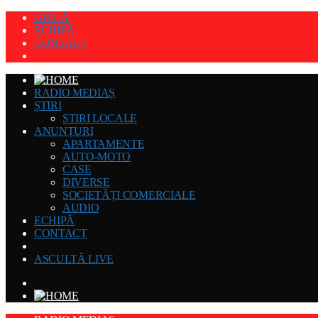
GRILĂ
ECHIPĂ
CONTACT
RADIO MEDIAȘ
ȘTIRI
STIRI LOCALE
ANUNȚURI
APARTAMENTE
AUTO-MOTO
CASE
DIVERSE
SOCIETĂȚI COMERCIALE
AUDIO
ECHIPĂ
CONTACT
ASCULTĂ LIVE