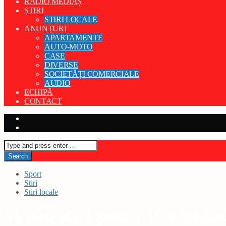
RADIO MEDIAȘ
ȘTIRI
STIRI LOCALE
ANUNȚURI
APARTAMENTE
AUTO-MOTO
CASE
DIVERSE
SOCIETĂȚI COMERCIALE
AUDIO
ECHIPĂ
CONTACT
Sport
Stiri
Stiri locale
Victorie clară pentru ACS Mediaș