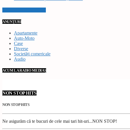
VEZI TOATE STIRILE
ANUNȚURI
Apartamente
Auto-Moto
Case
Diverse
Societăți comericale
Audio
ACUM LA RADIO MEDIAȘ
NON STOP HITS
NON STOP HITS
Ne asigurăm că te bucuri de cele mai tari hit-uri...NON STOP!