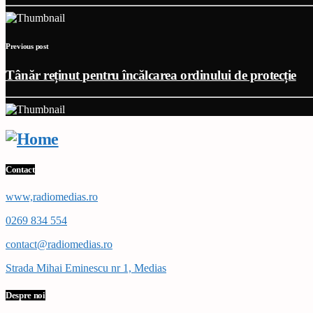
Previous post
Tânăr reținut pentru încălcarea ordinului de protecție
Contact
www,radiomedias.ro
0269 834 554
contact@radiomedias.ro
Strada Mihai Eminescu nr 1, Medias
Despre noi