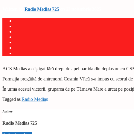
Written by
Radio Medias 725
on 23 noiembrie 2025
ACS Mediaș a câștigat fără drept de apel partida din deplasare cu CS
Formația pregătită de antrenorul Cosmin Vîtcă s-a impus cu scorul de 5
În urma acestei victorii, gruparea de pe Târnava Mare a urcat pe poziți
Tagged as
Radio Mediaș
Author
Radio Medias 725