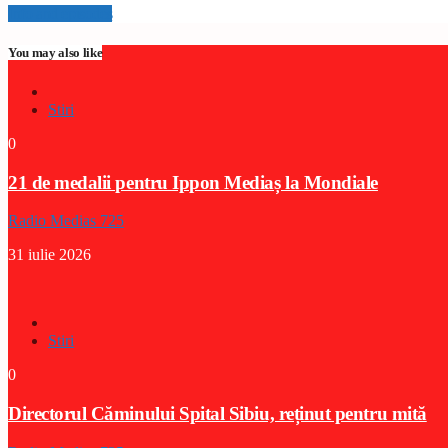
Info and episodes
You may also like
Stiri
0
21 de medalii pentru Ippon Mediaș la Mondiale
Radio Medias 725
31 iulie 2026
Stiri
0
Directorul Căminului Spital Sibiu, reținut pentru mită