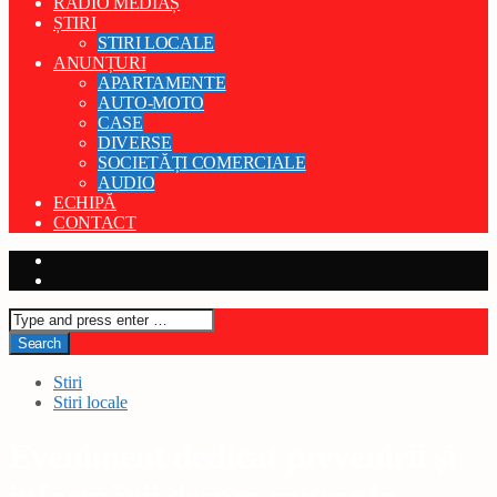
RADIO MEDIAȘ
ȘTIRI
STIRI LOCALE
ANUNȚURI
APARTAMENTE
AUTO-MOTO
CASE
DIVERSE
SOCIETĂȚI COMERCIALE
AUDIO
ECHIPĂ
CONTACT
Stiri
Stiri locale
Eveniment dedicat prevenirii și