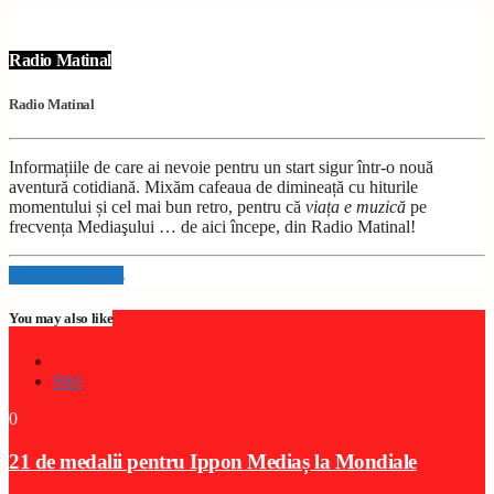
Radio Matinal
Radio Matinal
Informațiile de care ai nevoie pentru un start sigur într-o nouă
aventură cotidiană. Mixăm cafeaua de dimineață cu hiturile
momentului și cel mai bun retro, pentru că
viața e muzică
pe
frecvența Mediaşului … de aici începe, din Radio Matinal!
Info and episodes
You may also like
Stiri
0
21 de medalii pentru Ippon Mediaș la Mondiale