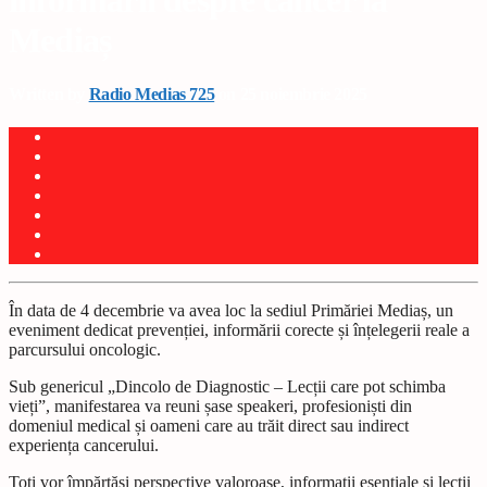
informării despre cancer la
Mediaș
Written by
Radio Medias 725
on 25 noiembrie 2025
În data de 4 decembrie va avea loc la sediul Primăriei Mediaș, un
eveniment dedicat prevenției, informării corecte și înțelegerii reale a
parcursului oncologic.
Sub genericul „Dincolo de Diagnostic – Lecții care pot schimba
vieți”, manifestarea va reuni șase speakeri, profesioniști din
domeniul medical și oameni care au trăit direct sau indirect
experiența cancerului.
Toți vor împărtăși perspective valoroase, informații esențiale și lecții