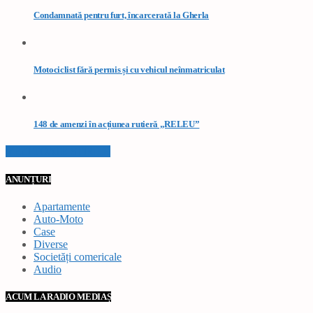
Condamnată pentru furt, încarcerată la Gherla
Motociclist fără permis și cu vehicul neînmatriculat
148 de amenzi în acțiunea rutieră „RELEU”
VEZI TOATE STIRILE
ANUNȚURI
Apartamente
Auto-Moto
Case
Diverse
Societăți comericale
Audio
ACUM LA RADIO MEDIAȘ