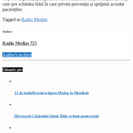
care pot schimba felul în care privim prevenția și sprijinul acordat
pacienților.
Tagged as
Radio Mediaș
Author
Radio Medias 725
Author's archive
Ultimele știri
21 de medalii pentru Ippon Mediaș la Mondiale
Directorul Căminului Spital Sibiu, reținut pentru mită