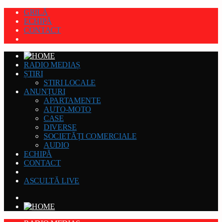
GRILĂ
ECHIPĂ
CONTACT
RADIO MEDIAȘ
ȘTIRI
STIRI LOCALE
ANUNȚURI
APARTAMENTE
AUTO-MOTO
CASE
DIVERSE
SOCIETĂȚI COMERCIALE
AUDIO
ECHIPĂ
CONTACT
ASCULTĂ LIVE