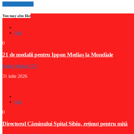
Info and episodes
You may also like
Stiri
0
21 de medalii pentru Ippon Mediaș la Mondiale
Radio Medias 725
31 iulie 2026
Stiri
0
Directorul Căminului Spital Sibiu, reținut pentru mită