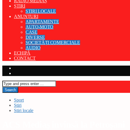
RADIO MEDIAȘ
ȘTIRI
STIRI LOCALE
ANUNȚURI
APARTAMENTE
AUTO-MOTO
CASE
DIVERSE
SOCIETĂȚI COMERCIALE
AUDIO
ECHIPĂ
CONTACT
Sport
Stiri
Stiri locale
ACS Mediaș învinsă la Petroșani