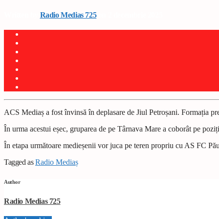
Written by
Radio Medias 725
on 2 decembrie 2025
ACS Mediaș a fost învinsă în deplasare de Jiul Petroșani. Formația pre
În urma acestui eșec, gruparea de pe Târnava Mare a coborât pe poziția
În etapa următoare medieșenii vor juca pe teren propriu cu AS FC Păuș
Tagged as
Radio Mediaș
Author
Radio Medias 725