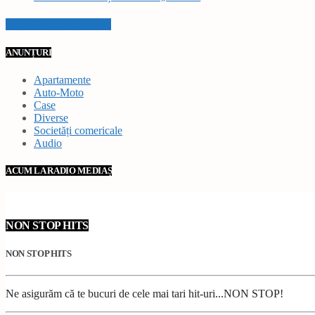
VEZI TOATE STIRILE
ANUNȚURI
Apartamente
Auto-Moto
Case
Diverse
Societăți comericale
Audio
ACUM LA RADIO MEDIAȘ
NON STOP HITS
NON STOP HITS
Ne asigurăm că te bucuri de cele mai tari hit-uri...NON STOP!