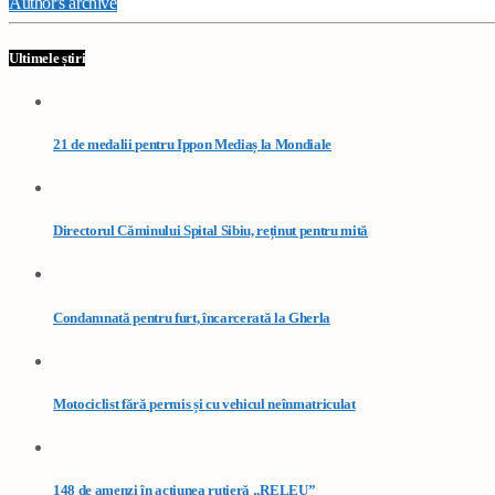
Author's archive
Ultimele știri
21 de medalii pentru Ippon Mediaș la Mondiale
Directorul Căminului Spital Sibiu, reținut pentru mită
Condamnată pentru furt, încarcerată la Gherla
Motociclist fără permis și cu vehicul neînmatriculat
148 de amenzi în acțiunea rutieră „RELEU”