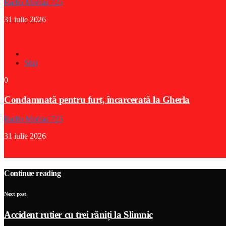
Radio Medias 725
31 iulie 2026
Stiri
0
Condamnată pentru furt, încarcerată la Gherla
Radio Medias 725
31 iulie 2026
Continue reading
Next post
Accident rutier cu trei răniți la Slimnic