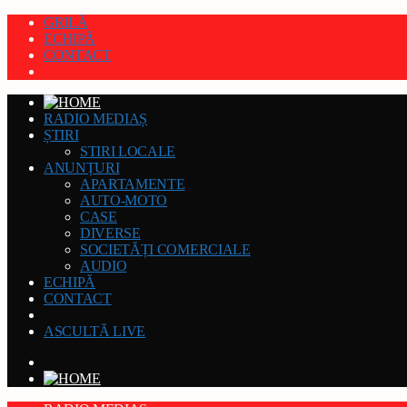
GRILĂ
ECHIPĂ
CONTACT
RADIO MEDIAȘ
ȘTIRI
STIRI LOCALE
ANUNȚURI
APARTAMENTE
AUTO-MOTO
CASE
DIVERSE
SOCIETĂȚI COMERCIALE
AUDIO
ECHIPĂ
CONTACT
ASCULTĂ LIVE