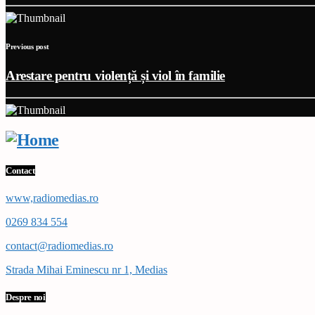
Previous post
Arestare pentru violență și viol în familie
Contact
www,radiomedias.ro
0269 834 554
contact@radiomedias.ro
Strada Mihai Eminescu nr 1, Medias
Despre noi