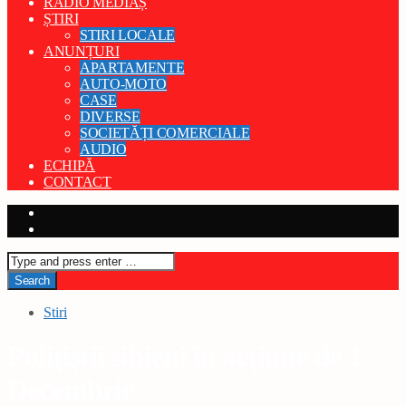
RADIO MEDIAȘ
ȘTIRI
STIRI LOCALE
ANUNȚURI
APARTAMENTE
AUTO-MOTO
CASE
DIVERSE
SOCIETĂȚI COMERCIALE
AUDIO
ECHIPĂ
CONTACT
Stiri
Polițiștii sibieni în acțiune de 1
Decembrie