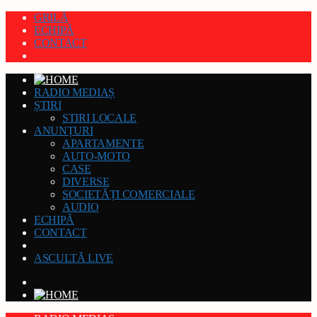
GRILĂ
ECHIPĂ
CONTACT
RADIO MEDIAȘ
ȘTIRI
STIRI LOCALE
ANUNȚURI
APARTAMENTE
AUTO-MOTO
CASE
DIVERSE
SOCIETĂȚI COMERCIALE
AUDIO
ECHIPĂ
CONTACT
ASCULTĂ LIVE