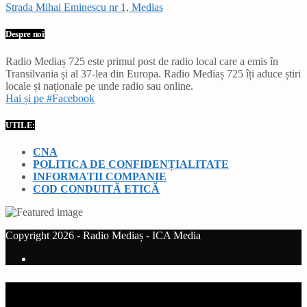
Strada Mihai Eminescu nr 1, Medias
Despre noi
Radio Mediaș 725 este primul post de radio local care a emis în
Transilvania și al 37-lea din Europa. Radio Mediaș 725 îți aduce știri
locale și naționale pe unde radio sau online.
Hai și pe #Facebook
UTILE:
CNA
POLITICA DE CONFIDENȚIALITATE
INFORMAȚII COMPANIE
COD CONDUITĂ ETICĂ
Copyright 2026 - Radio Mediaș - ICA Media
Current track