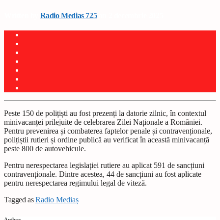
Written by
Radio Medias 725
on 2 decembrie 2025
Peste 150 de polițiști au fost prezenți la datorie zilnic, în contextul
minivacanței prilejuite de celebrarea Zilei Naționale a României.
Pentru prevenirea și combaterea faptelor penale și contravenționale,
polițiștii rutieri și ordine publică au verificat în această minivacanță
peste 800 de autovehicule.
Pentru nerespectarea legislației rutiere au aplicat 591 de sancțiuni
contravenționale. Dintre acestea, 44 de sancțiuni au fost aplicate
pentru nerespectarea regimului legal de viteză.
Tagged as
Radio Mediaș
Author