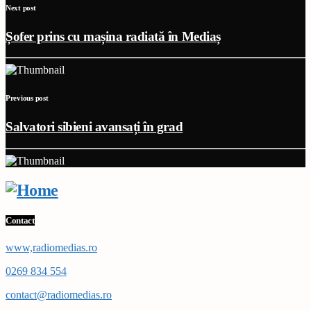
Next post
Șofer prins cu mașina radiată în Mediaș
Previous post
Salvatori sibieni avansați în grad
Contact
www,radiomedias.ro
0269 834 554
contact@radiomedias.ro