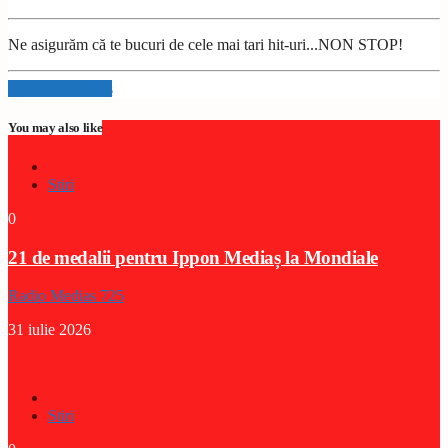
Ne asigurăm că te bucuri de cele mai tari hit-uri...NON STOP!
Info and episodes
You may also like
Stiri
0
21 de medalii pentru Ippon Mediaș la Mondiale
Radio Medias 725
31 iulie 2026
Stiri