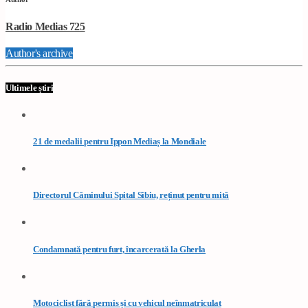
Radio Medias 725
Author's archive
Ultimele știri
21 de medalii pentru Ippon Mediaș la Mondiale
Directorul Căminului Spital Sibiu, reținut pentru mită
Condamnată pentru furt, încarcerată la Gherla
Motociclist fără permis și cu vehicul neînmatriculat