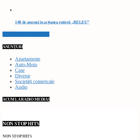
148 de amenzi în acțiunea rutieră „RELEU”
VEZI TOATE STIRILE
ANUNȚURI
Apartamente
Auto-Moto
Case
Diverse
Societăți comericale
Audio
ACUM LA RADIO MEDIAȘ
NON STOP HITS
NON STOP HITS