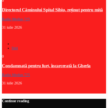
0
Directorul Căminului Spital Sibiu, reținut pentru mită
Radio Medias 725
31 iulie 2026
Stiri
0
Condamnată pentru furt, încarcerată la Gherla
Radio Medias 725
31 iulie 2026
Continue reading