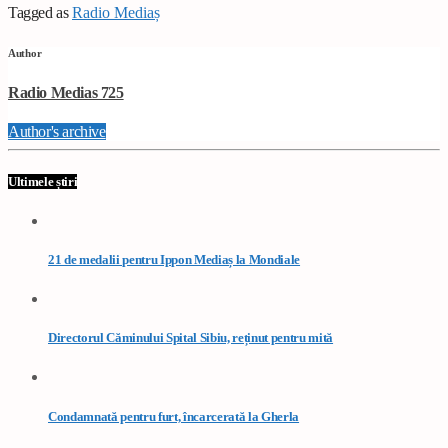
Tagged as
Radio Mediaș
Author
Radio Medias 725
Author's archive
Ultimele știri
21 de medalii pentru Ippon Mediaș la Mondiale
Directorul Căminului Spital Sibiu, reținut pentru mită
Condamnată pentru furt, încarcerată la Gherla