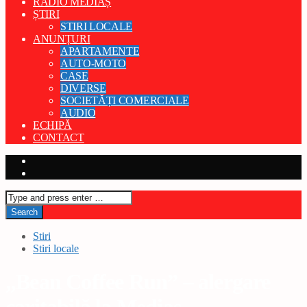
RADIO MEDIAȘ
ȘTIRI
STIRI LOCALE
ANUNȚURI
APARTAMENTE
AUTO-MOTO
CASE
DIVERSE
SOCIETĂȚI COMERCIALE
AUDIO
ECHIPĂ
CONTACT
Stiri
Stiri locale
„Bean Coffee Run” – alergare