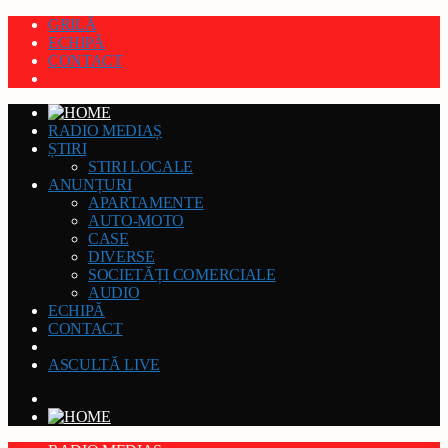
GRILĂ
ECHIPĂ
CONTACT
RADIO MEDIAȘ
ȘTIRI
STIRI LOCALE
ANUNȚURI
APARTAMENTE
AUTO-MOTO
CASE
DIVERSE
SOCIETĂȚI COMERCIALE
AUDIO
ECHIPĂ
CONTACT
ASCULTĂ LIVE