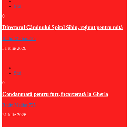
Stiri
0
Directorul Căminului Spital Sibiu, reținut pentru mită
Radio Medias 725
31 iulie 2026
Stiri
0
Condamnată pentru furt, încarcerată la Gherla
Radio Medias 725
31 iulie 2026