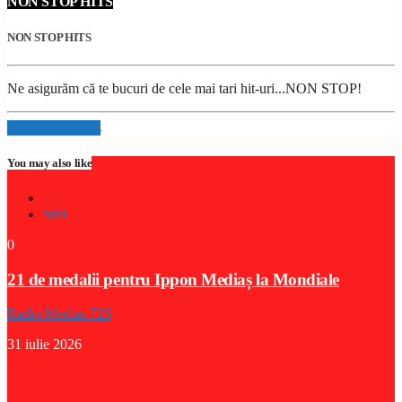
NON STOP HITS
NON STOP HITS
Ne asigurăm că te bucuri de cele mai tari hit-uri...NON STOP!
Info and episodes
You may also like
Stiri
0
21 de medalii pentru Ippon Mediaș la Mondiale
Radio Medias 725
31 iulie 2026