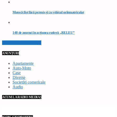
Motociclist fără permis și cu vehicul neînmatriculat
148 de amenzi în acțiunea rutieră „RELEU”
VEZI TOATE STIRILE
ANUNȚURI
Apartamente
Auto-Moto
Case
Diverse
Societăți comericale
Audio
ACUM LA RADIO MEDIAȘ