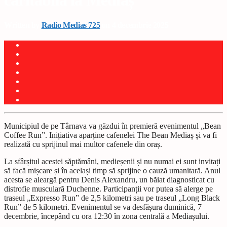
caritabilă la Mediaș
Written by
Radio Medias 725
on 4 decembrie 2025
Municipiul de pe Târnava va găzdui în premieră evenimentul „Bean
Coffee Run”. Inițiativa aparține cafenelei The Bean Mediaș și va fi
realizată cu sprijinul mai multor cafenele din oraș.
La sfârșitul acestei săptămâni, medieșenii și nu numai ei sunt invitați
să facă mișcare și în același timp să sprijine o cauză umanitară. Anul
acesta se aleargă pentru Denis Alexandru, un băiat diagnosticat cu
distrofie musculară Duchenne. Participanții vor putea să alerge pe
traseul „Expresso Run” de 2,5 kilometri sau pe traseul „Long Black
Run” de 5 kilometri. Evenimentul se va desfășura duminică, 7
decembrie, începând cu ora 12:30 în zona centrală a Mediașului.