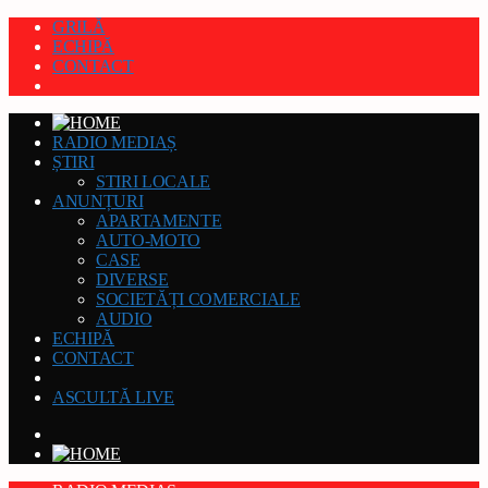
GRILĂ
ECHIPĂ
CONTACT
RADIO MEDIAȘ
ȘTIRI
STIRI LOCALE
ANUNȚURI
APARTAMENTE
AUTO-MOTO
CASE
DIVERSE
SOCIETĂȚI COMERCIALE
AUDIO
ECHIPĂ
CONTACT
ASCULTĂ LIVE