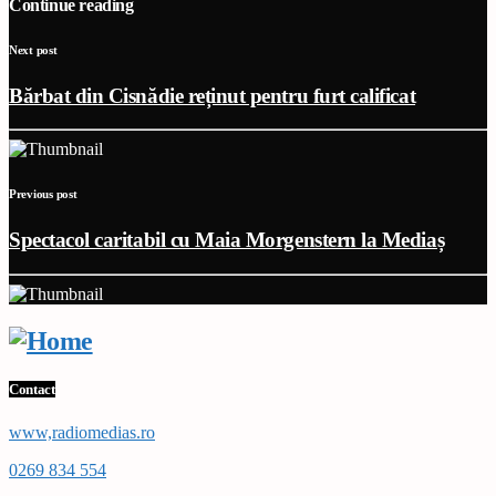
Continue reading
Next post
Bărbat din Cisnădie reținut pentru furt calificat
Previous post
Spectacol caritabil cu Maia Morgenstern la Mediaș
Contact
www,radiomedias.ro
0269 834 554