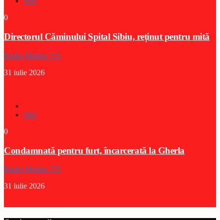
Stiri
0
Directorul Căminului Spital Sibiu, reținut pentru mită
Radio Medias 725
31 iulie 2026
Stiri
0
Condamnată pentru furt, încarcerată la Gherla
Radio Medias 725
31 iulie 2026