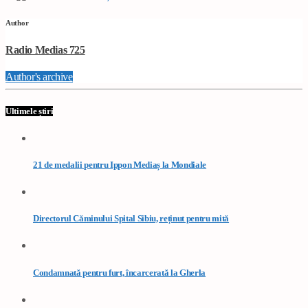
Author
Radio Medias 725
Author's archive
Ultimele știri
21 de medalii pentru Ippon Mediaș la Mondiale
Directorul Căminului Spital Sibiu, reținut pentru mită
Condamnată pentru furt, încarcerată la Gherla