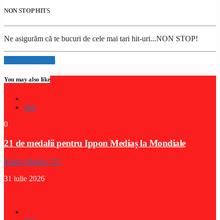
NON STOP HITS
Ne asigurăm că te bucuri de cele mai tari hit-uri...NON STOP!
Info and episodes
You may also like
Stiri
0
21 de medalii pentru Ippon Mediaș la Mondiale
Radio Medias 725
31 iulie 2026