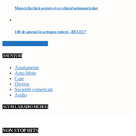
Motociclist fără permis și cu vehicul neînmatriculat
148 de amenzi în acțiunea rutieră „RELEU”
VEZI TOATE STIRILE
ANUNȚURI
Apartamente
Auto-Moto
Case
Diverse
Societăți comericale
Audio
ACUM LA RADIO MEDIAȘ
NON STOP HITS