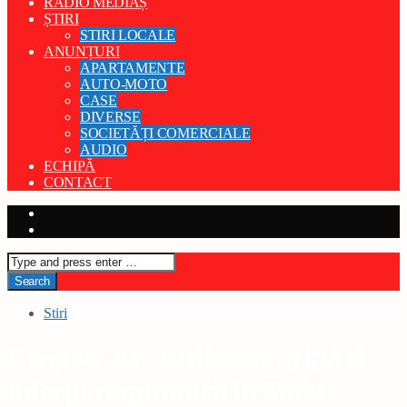
RADIO MEDIAȘ
ȘTIRI
STIRI LOCALE
ANUNȚURI
APARTAMENTE
AUTO-MOTO
CASE
DIVERSE
SOCIETĂȚI COMERCIALE
AUDIO
ECHIPĂ
CONTACT
Stiri
Creștere a cazurilor de gripă și
infecții respiratorii în Sibiu