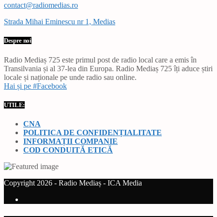
contact@radiomedias.ro
Strada Mihai Eminescu nr 1, Medias
Despre noi
Radio Mediaș 725 este primul post de radio local care a emis în
Transilvania și al 37-lea din Europa. Radio Mediaș 725 îți aduce știri
locale și naționale pe unde radio sau online.
Hai și pe #Facebook
UTILE:
CNA
POLITICA DE CONFIDENȚIALITATE
INFORMAȚII COMPANIE
COD CONDUITĂ ETICĂ
Copyright 2026 - Radio Mediaș - ICA Media