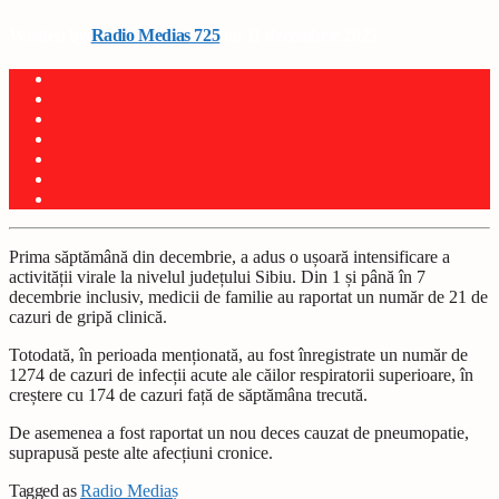
Written by
Radio Medias 725
on 11 decembrie 2025
Prima săptămână din decembrie, a adus o ușoară intensificare a
activității virale la nivelul județului Sibiu. Din 1 și până în 7
decembrie inclusiv, medicii de familie au raportat un număr de 21 de
cazuri de gripă clinică.
Totodată, în perioada menționată, au fost înregistrate un număr de
1274 de cazuri de infecții acute ale căilor respiratorii superioare, în
creștere cu 174 de cazuri față de săptămâna trecută.
De asemenea a fost raportat un nou deces cauzat de pneumopatie,
suprapusă peste alte afecțiuni cronice.
Tagged as
Radio Mediaș