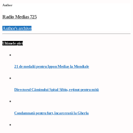
Author
Radio Medias 725
Author's archive
Ultimele știri
21 de medalii pentru Ippon Mediaș la Mondiale
Directorul Căminului Spital Sibiu, reținut pentru mită
Condamnată pentru furt, încarcerată la Gherla