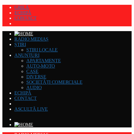
GRILĂ
ECHIPĂ
CONTACT
RADIO MEDIAȘ
ȘTIRI
STIRI LOCALE
ANUNȚURI
APARTAMENTE
AUTO-MOTO
CASE
DIVERSE
SOCIETĂȚI COMERCIALE
AUDIO
ECHIPĂ
CONTACT
ASCULTĂ LIVE