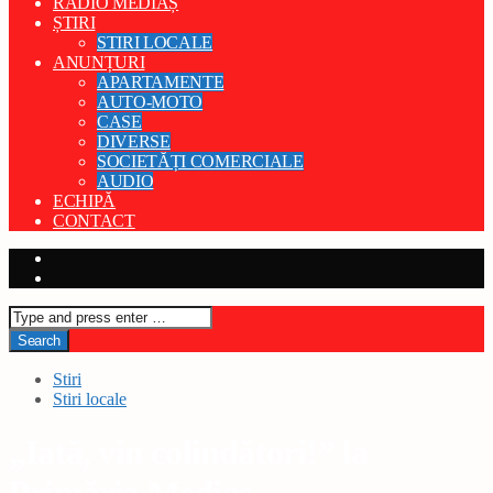
RADIO MEDIAȘ
ȘTIRI
STIRI LOCALE
ANUNȚURI
APARTAMENTE
AUTO-MOTO
CASE
DIVERSE
SOCIETĂȚI COMERCIALE
AUDIO
ECHIPĂ
CONTACT
Stiri
Stiri locale
„Iată, vin colindători!” la