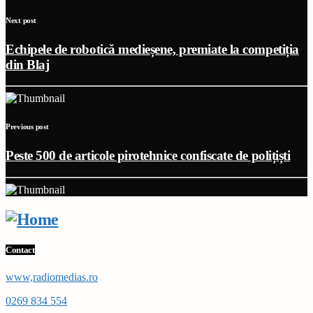
Next post
Echipele de robotică medieșene, premiate la competiția
din Blaj
Previous post
Peste 500 de articole pirotehnice confiscate de polițiști
Contact
www,radiomedias.ro
0269 834 554