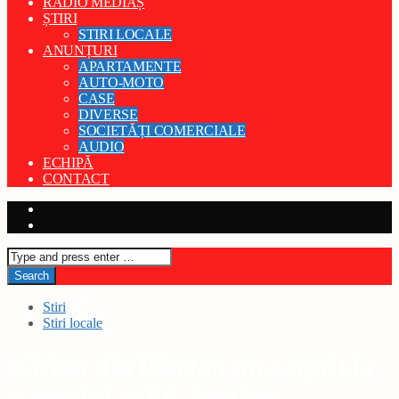
RADIO MEDIAȘ
ȘTIRI
STIRI LOCALE
ANUNȚURI
APARTAMENTE
AUTO-MOTO
CASE
DIVERSE
SOCIETĂȚI COMERCIALE
AUDIO
ECHIPĂ
CONTACT
Stiri
Stiri locale
Bărbat din Biertan nu a oprit la