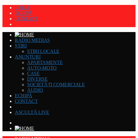
GRILĂ
ECHIPĂ
CONTACT
RADIO MEDIAȘ
ȘTIRI
STIRI LOCALE
ANUNȚURI
APARTAMENTE
AUTO-MOTO
CASE
DIVERSE
SOCIETĂȚI COMERCIALE
AUDIO
ECHIPĂ
CONTACT
ASCULTĂ LIVE