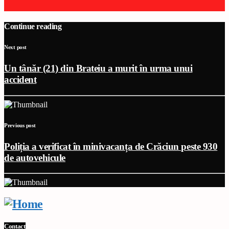
Continue reading
Next post
Un tânăr (21) din Brateiu a murit în urma unui
accident
Previous post
Poliția a verificat în minivacanța de Crăciun peste 930
de autovehicule
Contact