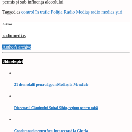
permis și sub influența alcoolului.
Tagged as
control în trafic
Poliția
Radio Mediaș
radio medias știri
Author
radiomedias
Author's archive
Ultimele știri
21 de medalii pentru Ippon Mediaș la Mondiale
Directorul Căminului Spital Sibiu, reținut pentru mită
Condamnată pentru furt, încarcerată la Gherla