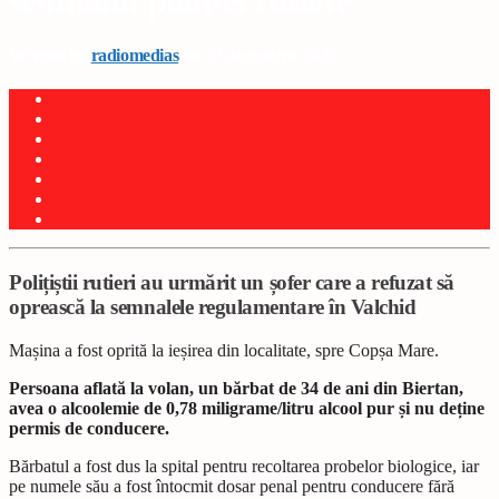
semnalul poliției rutiere
Written by
radiomedias
on 29 decembrie 2025
Polițiștii rutieri au urmărit un șofer care a refuzat să
oprească la semnalele regulamentare în Valchid
Mașina a fost oprită la ieșirea din localitate, spre Copșa Mare.
Persoana aflată la volan, un bărbat de 34 de ani din Biertan,
avea o alcoolemie de 0,78 miligrame/litru alcool pur și nu deține
permis de conducere.
Bărbatul a fost dus la spital pentru recoltarea probelor biologice, iar
pe numele său a fost întocmit dosar penal pentru conducere fără