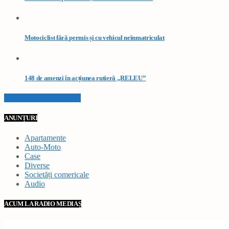
Motociclist fără permis și cu vehicul neînmatriculat
148 de amenzi în acțiunea rutieră „RELEU”
VEZI TOATE STIRILE
ANUNȚURI
Apartamente
Auto-Moto
Case
Diverse
Societăți comericale
Audio
ACUM LA RADIO MEDIAȘ