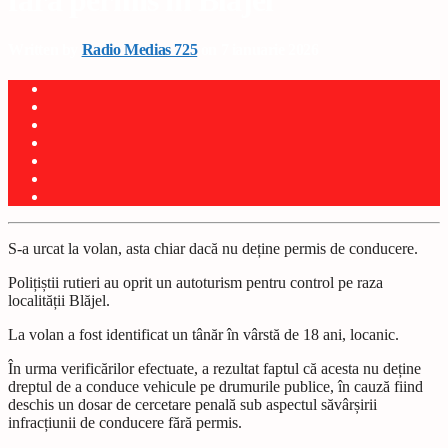
fără permis în Blăjel
Written by
Radio Medias 725
on 7 ianuarie 2026
S-a urcat la volan, asta chiar dacă nu deține permis de conducere.
Polițiștii rutieri au oprit un autoturism pentru control pe raza
localității Blăjel.
La volan a fost identificat un tânăr în vârstă de 18 ani, locanic.
În urma verificărilor efectuate, a rezultat faptul că acesta nu deține
dreptul de a conduce vehicule pe drumurile publice, în cauză fiind
deschis un dosar de cercetare penală sub aspectul săvârșirii
infracțiunii de conducere fără permis.