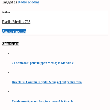
Tagged as
Radio Mediaș
Author
Radio Medias 725
Author's archive
Ultimele știri
21 de medalii pentru Ippon Mediaș la Mondiale
Directorul Căminului Spital Sibiu, reținut pentru mită
Condamnată pentru furt, încarcerată la Gherla