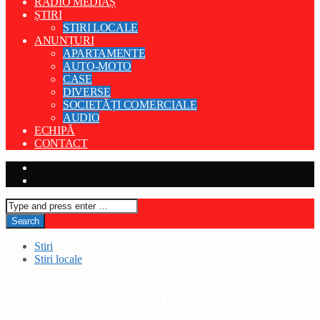
RADIO MEDIAȘ
ȘTIRI
STIRI LOCALE
ANUNȚURI
APARTAMENTE
AUTO-MOTO
CASE
DIVERSE
SOCIETĂȚI COMERCIALE
AUDIO
ECHIPĂ
CONTACT
Stiri
Stiri locale
Tânăr de 18 ani, prins la volan