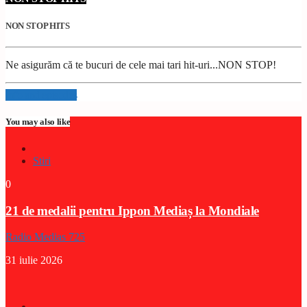
NON STOP HITS
Ne asigurăm că te bucuri de cele mai tari hit-uri...NON STOP!
Info and episodes
You may also like
Stiri
0
21 de medalii pentru Ippon Mediaș la Mondiale
Radio Medias 725
31 iulie 2026