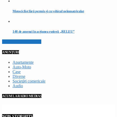
Motociclist fără permis și cu vehicul neînmatriculat
148 de amenzi în acțiunea rutieră „RELEU”
VEZI TOATE STIRILE
ANUNȚURI
Apartamente
Auto-Moto
Case
Diverse
Societăți comericale
Audio
ACUM LA RADIO MEDIAȘ
NON STOP HITS