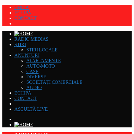
GRILĂ
ECHIPĂ
CONTACT
RADIO MEDIAȘ
ȘTIRI
STIRI LOCALE
ANUNȚURI
APARTAMENTE
AUTO-MOTO
CASE
DIVERSE
SOCIETĂȚI COMERCIALE
AUDIO
ECHIPĂ
CONTACT
ASCULTĂ LIVE