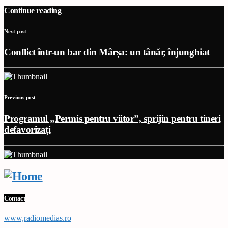
Continue reading
Next post
Conflict într-un bar din Mârșa: un tânăr, înjunghiat
Previous post
Programul „Permis pentru viitor”, sprijin pentru tineri
defavorizați
Contact
www,radiomedias.ro