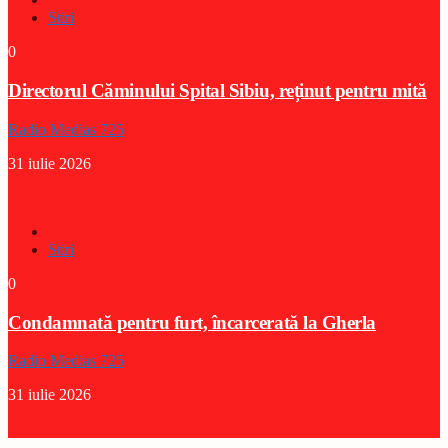
Stiri
0
Directorul Căminului Spital Sibiu, reținut pentru mită
Radio Medias 725
31 iulie 2026
Stiri
0
Condamnată pentru furt, încarcerată la Gherla
Radio Medias 725
31 iulie 2026