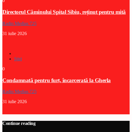
0
Directorul Căminului Spital Sibiu, reținut pentru mită
Radio Medias 725
31 iulie 2026
Stiri
0
Condamnată pentru furt, încarcerată la Gherla
Radio Medias 725
31 iulie 2026
Continue reading