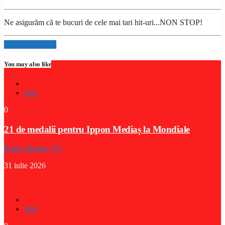
Ne asigurăm că te bucuri de cele mai tari hit-uri...NON STOP!
Info and episodes
You may also like
Stiri
0
21 de medalii pentru Ippon Mediaș la Mondiale
Radio Medias 725
31 iulie 2026
Stiri