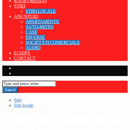
RADIO MEDIAȘ
ȘTIRI
STIRI LOCALE
ANUNȚURI
APARTAMENTE
AUTO-MOTO
CASE
DIVERSE
SOCIETĂȚI COMERCIALE
AUDIO
ECHIPĂ
CONTACT
Stiri
Stiri locale
Control judiciar pentru hoții de