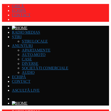
GRILĂ
ECHIPĂ
CONTACT
RADIO MEDIAȘ
ȘTIRI
STIRI LOCALE
ANUNȚURI
APARTAMENTE
AUTO-MOTO
CASE
DIVERSE
SOCIETĂȚI COMERCIALE
AUDIO
ECHIPĂ
CONTACT
ASCULTĂ LIVE