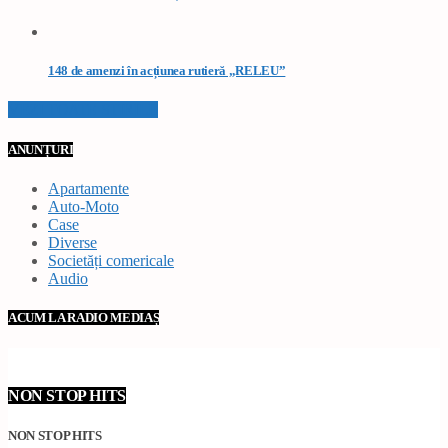
148 de amenzi în acțiunea rutieră „RELEU”
VEZI TOATE STIRILE
ANUNȚURI
Apartamente
Auto-Moto
Case
Diverse
Societăți comericale
Audio
ACUM LA RADIO MEDIAȘ
NON STOP HITS
NON STOP HITS