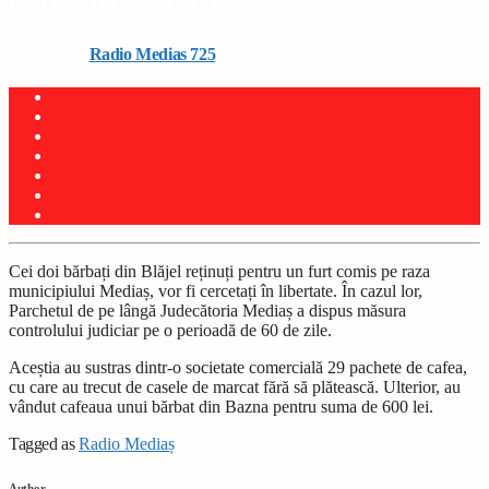
cafea din Mediaș
Written by
Radio Medias 725
on 12 ianuarie 2026
Cei doi bărbați din Blăjel reținuți pentru un furt comis pe raza
municipiului Mediaș, vor fi cercetați în libertate. În cazul lor,
Parchetul de pe lângă Judecătoria Mediaș a dispus măsura
controlului judiciar pe o perioadă de 60 de zile.
Aceștia au sustras dintr-o societate comercială 29 pachete de cafea,
cu care au trecut de casele de marcat fără să plătească. Ulterior, au
vândut cafeaua unui bărbat din Bazna pentru suma de 600 lei.
Tagged as
Radio Mediaș
Author