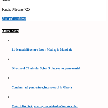
Radio Medias 725
Author's archive
Ultimele știri
21 de medalii pentru Ippon Mediaș la Mondiale
Directorul Căminului Spital Sibiu, reținut pentru mită
Condamnată pentru furt, încarcerată la Gherla
Motociclist fără permis și cu vehicul neînmatriculat