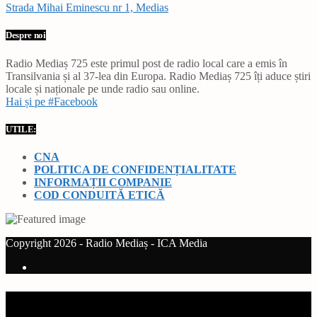
Strada Mihai Eminescu nr 1, Medias
Despre noi
Radio Mediaș 725 este primul post de radio local care a emis în
Transilvania și al 37-lea din Europa. Radio Mediaș 725 îți aduce știri
locale și naționale pe unde radio sau online.
Hai și pe #Facebook
UTILE:
CNA
POLITICA DE CONFIDENȚIALITATE
INFORMAȚII COMPANIE
COD CONDUITĂ ETICĂ
Copyright 2026 - Radio Mediaș - ICA Media
Current track