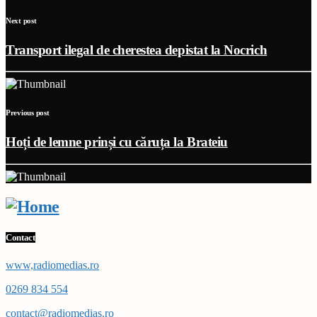
Next post
Transport ilegal de cherestea depistat la Nocrich
Previous post
Hoți de lemne prinși cu căruța la Brateiu
Contact
www,radiomedias.ro
0269 834 554
contact@radiomedias.ro