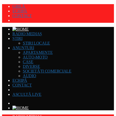
GRILĂ
ECHIPĂ
CONTACT
RADIO MEDIAȘ
ȘTIRI
STIRI LOCALE
ANUNȚURI
APARTAMENTE
AUTO-MOTO
CASE
DIVERSE
SOCIETĂȚI COMERCIALE
AUDIO
ECHIPĂ
CONTACT
ASCULTĂ LIVE