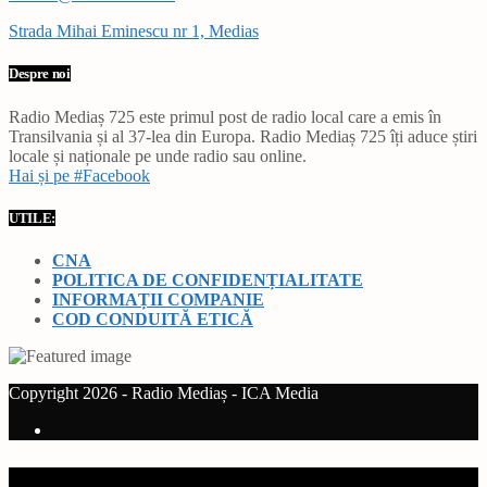
Strada Mihai Eminescu nr 1, Medias
Despre noi
Radio Mediaș 725 este primul post de radio local care a emis în
Transilvania și al 37-lea din Europa. Radio Mediaș 725 îți aduce știri
locale și naționale pe unde radio sau online.
Hai și pe #Facebook
UTILE:
CNA
POLITICA DE CONFIDENȚIALITATE
INFORMAȚII COMPANIE
COD CONDUITĂ ETICĂ
Copyright 2026 - Radio Mediaș - ICA Media
Current track