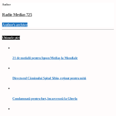
Author
Radio Medias 725
Author's archive
Ultimele știri
21 de medalii pentru Ippon Mediaș la Mondiale
Directorul Căminului Spital Sibiu, reținut pentru mită
Condamnată pentru furt, încarcerată la Gherla