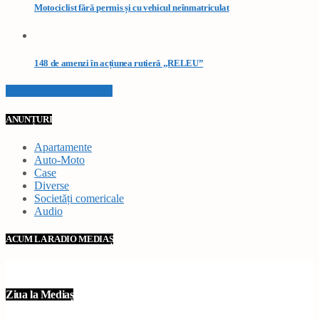
Motociclist fără permis și cu vehicul neînmatriculat
148 de amenzi în acțiunea rutieră „RELEU”
VEZI TOATE STIRILE
ANUNȚURI
Apartamente
Auto-Moto
Case
Diverse
Societăți comericale
Audio
ACUM LA RADIO MEDIAȘ
Ziua la Mediaș