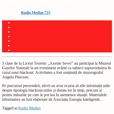
blackout pentru liceeni
Written by
Radio Medias 725
on 13 ianuarie 2026
3 clase de la Liceul Teoretic „Axente Sever” au participat la Muzeul
Gazelor Naturale la un eveniment având ca subiect supraviețuirea în
cazul unui blackout. Activitatea a fost susținută de muzeograful
Angela Păucean.
Pe parcursul prezentării, elevii au avut ocazia să afle informații utile
despre tipologia blackout-urilor și durata lor în timp, precum și
pentru măsurile pe care le pot lua în asemenea situații. Materialele
informative au fost elaborate de Asociația Energia Inteligentă.
Tagged as
Radio Mediaș