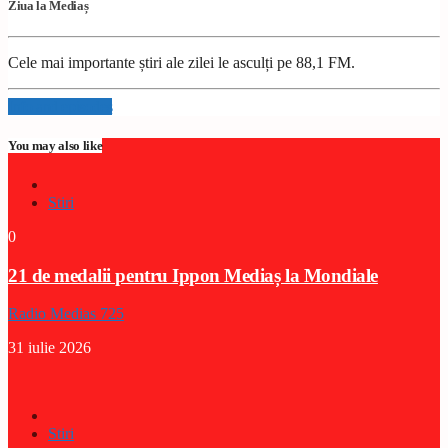
Ziua la Mediaș
Cele mai importante știri ale zilei le asculți pe 88,1 FM.
Info and episodes
You may also like
Stiri
0
21 de medalii pentru Ippon Mediaș la Mondiale
Radio Medias 725
31 iulie 2026
Stiri