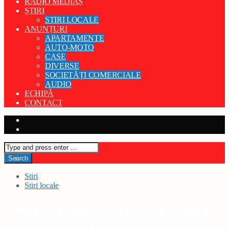
RADIO MEDIAȘ
ȘTIRI
STIRI LOCALE
ANUNȚURI
APARTAMENTE
AUTO-MOTO
CASE
DIVERSE
SOCIETĂȚI COMERCIALE
AUDIO
ECHIPĂ
CONTACT
Stiri
Stiri locale
Lecție de supraviețuire în caz de