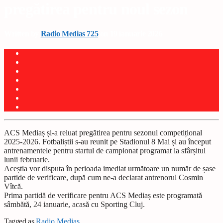
pregătirea pentru noul sezon
Written by
Radio Medias 725
on 19 ianuarie 2026
ACS Mediaș și-a reluat pregătirea pentru sezonul competițional
2025-2026. Fotbaliștii s-au reunit pe Stadionul 8 Mai și au început
antrenamentele pentru startul de campionat programat la sfârșitul
lunii februarie.
Aceștia vor disputa în perioada imediat următoare un număr de șase
partide de verificare, după cum ne-a declarat antrenorul Cosmin
Vîtcă.
Prima partidă de verificare pentru ACS Mediaș este programată
sâmbătă, 24 ianuarie, acasă cu Sporting Cluj.
Tagged as
Radio Mediaș