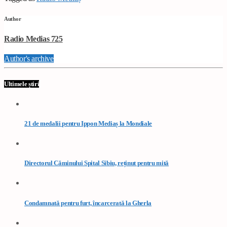
Author
Radio Medias 725
Author's archive
Ultimele știri
21 de medalii pentru Ippon Mediaș la Mondiale
Directorul Căminului Spital Sibiu, reținut pentru mită
Condamnată pentru furt, încarcerată la Gherla