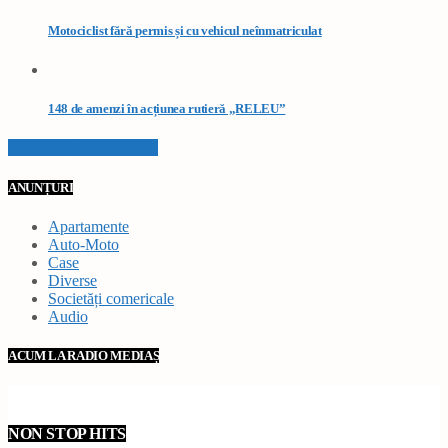
Motociclist fără permis și cu vehicul neînmatriculat
148 de amenzi în acțiunea rutieră „RELEU”
VEZI TOATE STIRILE
ANUNȚURI
Apartamente
Auto-Moto
Case
Diverse
Societăți comericale
Audio
ACUM LA RADIO MEDIAȘ
NON STOP HITS