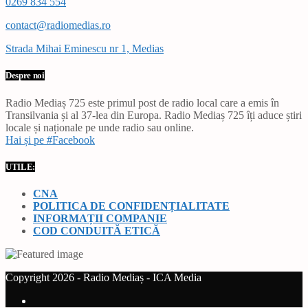
0269 834 554
contact@radiomedias.ro
Strada Mihai Eminescu nr 1, Medias
Despre noi
Radio Mediaș 725 este primul post de radio local care a emis în
Transilvania și al 37-lea din Europa. Radio Mediaș 725 îți aduce știri
locale și naționale pe unde radio sau online.
Hai și pe #Facebook
UTILE:
CNA
POLITICA DE CONFIDENȚIALITATE
INFORMAȚII COMPANIE
COD CONDUITĂ ETICĂ
Copyright 2026 - Radio Mediaș - ICA Media