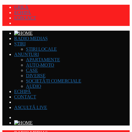
GRILĂ
ECHIPĂ
CONTACT
RADIO MEDIAȘ
ȘTIRI
STIRI LOCALE
ANUNȚURI
APARTAMENTE
AUTO-MOTO
CASE
DIVERSE
SOCIETĂȚI COMERCIALE
AUDIO
ECHIPĂ
CONTACT
ASCULTĂ LIVE