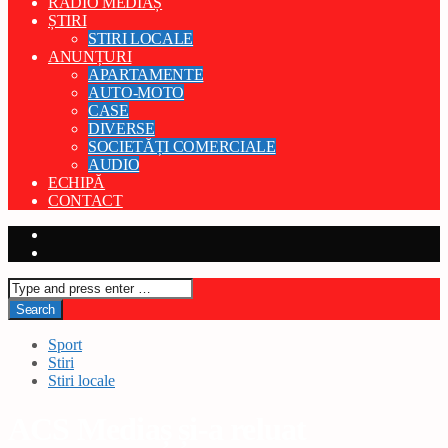
RADIO MEDIAȘ
ȘTIRI
STIRI LOCALE
ANUNȚURI
APARTAMENTE
AUTO-MOTO
CASE
DIVERSE
SOCIETĂȚI COMERCIALE
AUDIO
ECHIPĂ
CONTACT
Sport
Stiri
Stiri locale
ACS Mediaș și-a reluat