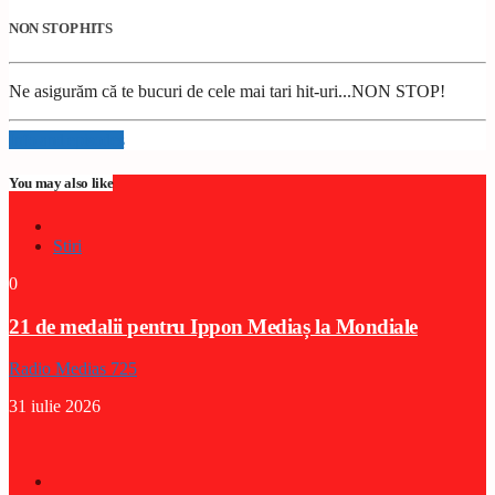
NON STOP HITS
Ne asigurăm că te bucuri de cele mai tari hit-uri...NON STOP!
Info and episodes
You may also like
Stiri
0
21 de medalii pentru Ippon Mediaș la Mondiale
Radio Medias 725
31 iulie 2026