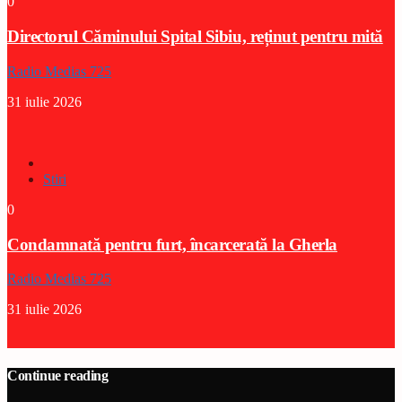
0
Directorul Căminului Spital Sibiu, reținut pentru mită
Radio Medias 725
31 iulie 2026
Stiri
0
Condamnată pentru furt, încarcerată la Gherla
Radio Medias 725
31 iulie 2026
Continue reading