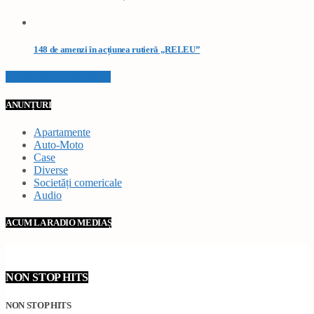
148 de amenzi în acțiunea rutieră „RELEU”
VEZI TOATE STIRILE
ANUNȚURI
Apartamente
Auto-Moto
Case
Diverse
Societăți comericale
Audio
ACUM LA RADIO MEDIAȘ
NON STOP HITS
NON STOP HITS