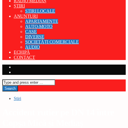
RADIO MEDIAȘ
ȘTIRI
STIRI LOCALE
ANUNȚURI
APARTAMENTE
AUTO-MOTO
CASE
DIVERSE
SOCIETĂȚI COMERCIALE
AUDIO
ECHIPĂ
CONTACT
Stiri
Accident rutier pe DN 14 între
Copșa Mică și Mediaș