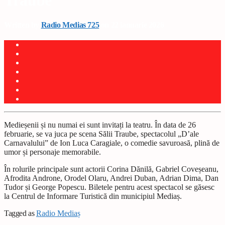
Traube
Written by
Radio Medias 725
on 22 ianuarie 2026
Medieșenii și nu numai ei sunt invitați la teatru. În data de 26
februarie, se va juca pe scena Sălii Traube, spectacolul „D’ale
Carnavalului” de Ion Luca Caragiale, o comedie savuroasă, plină de
umor și personaje memorabile.
În rolurile principale sunt actorii Corina Dănilă, Gabriel Coveșeanu,
Afrodita Androne, Orodel Olaru, Andrei Duban, Adrian Dima, Dan
Tudor și George Popescu. Biletele pentru acest spectacol se găsesc
la Centrul de Informare Turistică din municipiul Mediaș.
Tagged as
Radio Mediaș