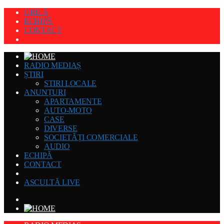
GRILĂ
ECHIPĂ
CONTACT
RADIO MEDIAȘ
ȘTIRI
STIRI LOCALE
ANUNȚURI
APARTAMENTE
AUTO-MOTO
CASE
DIVERSE
SOCIETĂȚI COMERCIALE
AUDIO
ECHIPĂ
CONTACT
ASCULTĂ LIVE