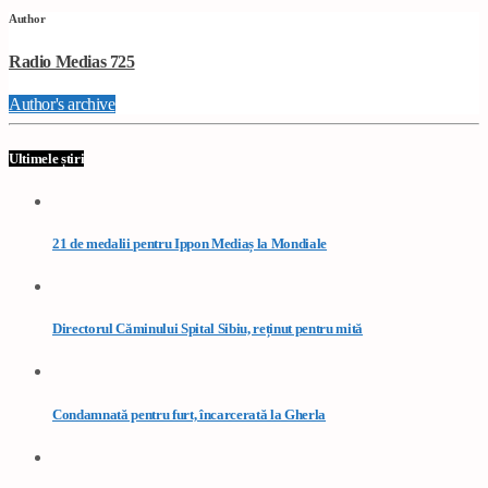
Author
Radio Medias 725
Author's archive
Ultimele știri
21 de medalii pentru Ippon Mediaș la Mondiale
Directorul Căminului Spital Sibiu, reținut pentru mită
Condamnată pentru furt, încarcerată la Gherla