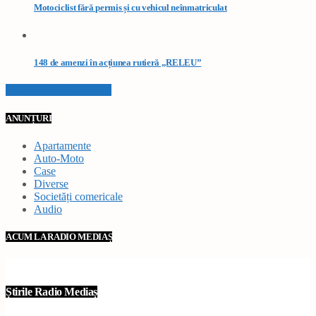
Motociclist fără permis și cu vehicul neînmatriculat
148 de amenzi în acțiunea rutieră „RELEU”
VEZI TOATE STIRILE
ANUNȚURI
Apartamente
Auto-Moto
Case
Diverse
Societăți comericale
Audio
ACUM LA RADIO MEDIAȘ
Știrile Radio Mediaș