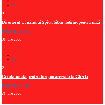
Stiri
0
Directorul Căminului Spital Sibiu, reținut pentru mită
Radio Medias 725
31 iulie 2026
Stiri
0
Condamnată pentru furt, încarcerată la Gherla
Radio Medias 725
31 iulie 2026