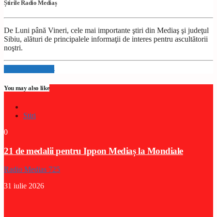
Știrile Radio Mediaș
De Luni până Vineri, cele mai importante ştiri din Mediaş şi judeţul
Sibiu, alături de principalele informaţii de interes pentru ascultătorii
noştri.
Info and episodes
You may also like
Stiri
0
21 de medalii pentru Ippon Mediaș la Mondiale
Radio Medias 725
31 iulie 2026