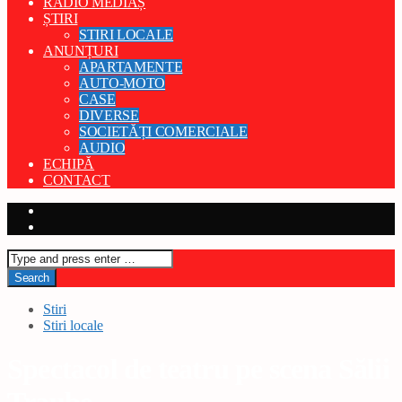
RADIO MEDIAȘ
ȘTIRI
STIRI LOCALE
ANUNȚURI
APARTAMENTE
AUTO-MOTO
CASE
DIVERSE
SOCIETĂȚI COMERCIALE
AUDIO
ECHIPĂ
CONTACT
Stiri
Stiri locale
Spectacol de teatru pe scena Sălii