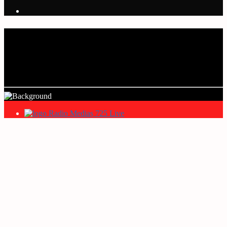
Current track
Title
Artist
Radio Mediaș 725 Live