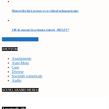
Motociclist fără permis și cu vehicul neînmatriculat
148 de amenzi în acțiunea rutieră „RELEU”
VEZI TOATE STIRILE
ANUNȚURI
Apartamente
Auto-Moto
Case
Diverse
Societăți comericale
Audio
ACUM LA RADIO MEDIAȘ
Anunțurile zilei