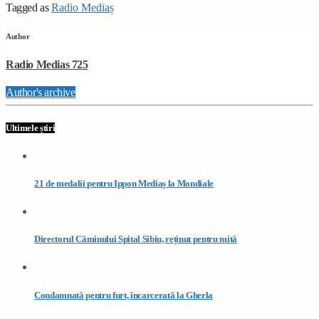
Tagged as
Radio Mediaș
Author
Radio Medias 725
Author's archive
Ultimele știri
21 de medalii pentru Ippon Mediaș la Mondiale
Directorul Căminului Spital Sibiu, reținut pentru mită
Condamnată pentru furt, încarcerată la Gherla