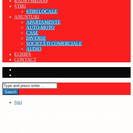
RADIO MEDIAȘ
ȘTIRI
STIRI LOCALE
ANUNȚURI
APARTAMENTE
AUTO-MOTO
CASE
DIVERSE
SOCIETĂȚI COMERCIALE
AUDIO
ECHIPĂ
CONTACT
Stiri
Accident cu victimă între Agnita
și Ruja