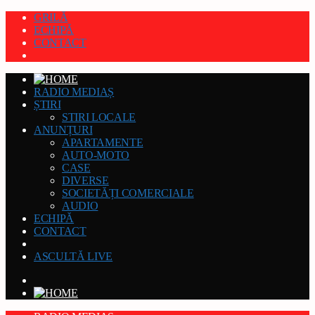
GRILĂ
ECHIPĂ
CONTACT
RADIO MEDIAȘ
ȘTIRI
STIRI LOCALE
ANUNȚURI
APARTAMENTE
AUTO-MOTO
CASE
DIVERSE
SOCIETĂȚI COMERCIALE
AUDIO
ECHIPĂ
CONTACT
ASCULTĂ LIVE