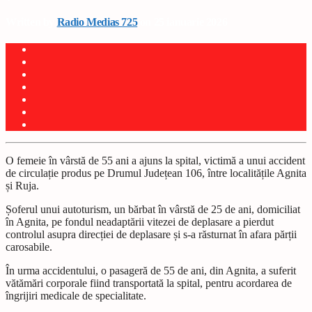
Written by
Radio Medias 725
on 25 ianuarie 2026
O femeie în vârstă de 55 ani a ajuns la spital, victimă a unui accident
de circulație produs pe Drumul Județean 106, între localitățile Agnita
și Ruja.
Șoferul unui autoturism, un bărbat în vârstă de 25 de ani, domiciliat
în Agnita, pe fondul neadaptării vitezei de deplasare a pierdut
controlul asupra direcției de deplasare și s-a răsturnat în afara părții
carosabile.
În urma accidentului, o pasageră de 55 de ani, din Agnita, a suferit
vătămări corporale fiind transportată la spital, pentru acordarea de
îngrijiri medicale de specialitate.