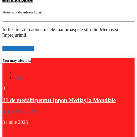
Anunțuri de interes local
În fiecare zi îți aducem cele mai proaspete știri din Mediaș și
împrejurimi!
Info and episodes
You may also like
Stiri
0
21 de medalii pentru Ippon Mediaș la Mondiale
Radio Medias 725
31 iulie 2026