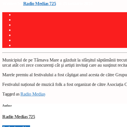
Written by
Radio Medias 725
on 25 ianuarie 2026
Municipiul de pe Târnava Mare a găzduit la sfârşitul săptămânii trecu
urcat atât cei zece concurenţi cât şi artişti invitaţi care au susţinut recita
Marele premiu al festivalului a fost câştigat anul acesta de către Grupu
Festivalul național de muzică folk a fost organizat de către Asociația
Tagged as
Radio Mediaș
Author
Radio Medias 725