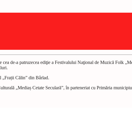
te cea de-a patruzecea ediţie a Festivalului Naţional de Muzică Folk „M
luri.
l „Frații Călin” din Bârlad.
 Culturală „Mediaș Cetate Seculară”, în parteneriat cu Primăria municipi