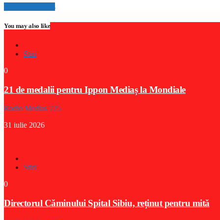
Info and episodes
You may also like
Stiri
0
21 de medalii pentru Ippon Mediaș la Mondiale
Radio Medias 725
31 iulie 2026
Stiri
0
Directorul Căminului Spital Sibiu, reținut pentru mită