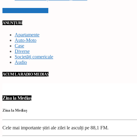
VEZI TOATE STIRILE
ANUNȚURI
Apartamente
Auto-Moto
Case
Diverse
Societăți comericale
Audio
ACUM LA RADIO MEDIAȘ
Ziua la Mediaș
Ziua la Mediaș
Cele mai importante știri ale zilei le asculți pe 88,1 FM.