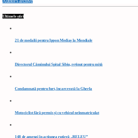
Author's archive
Ultimele știri
21 de medalii pentru Ippon Mediaș la Mondiale
Directorul Căminului Spital Sibiu, reținut pentru mită
Condamnată pentru furt, încarcerată la Gherla
Motociclist fără permis și cu vehicul neînmatriculat
148 de amenzi în acțiunea rutieră „RELEU”