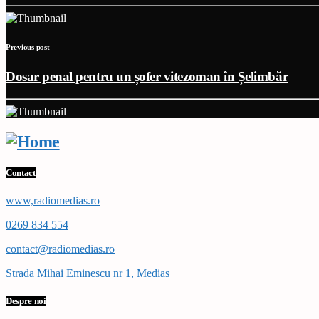
Previous post
Dosar penal pentru un șofer vitezoman în Șelimbăr
Contact
www,radiomedias.ro
0269 834 554
contact@radiomedias.ro
Strada Mihai Eminescu nr 1, Medias
Despre noi