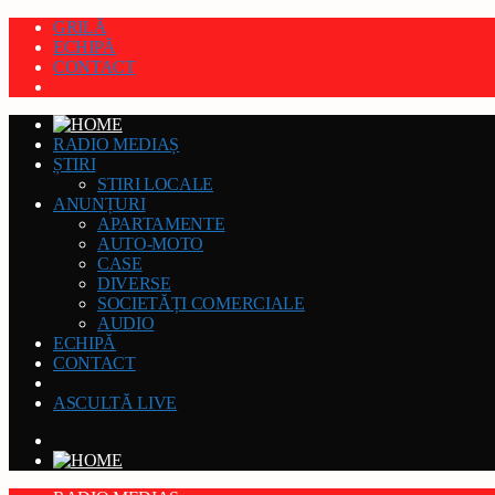
GRILĂ
ECHIPĂ
CONTACT
RADIO MEDIAȘ
ȘTIRI
STIRI LOCALE
ANUNȚURI
APARTAMENTE
AUTO-MOTO
CASE
DIVERSE
SOCIETĂȚI COMERCIALE
AUDIO
ECHIPĂ
CONTACT
ASCULTĂ LIVE