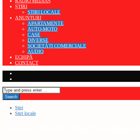
RADIO MEDIAȘ
ȘTIRI
STIRI LOCALE
ANUNȚURI
APARTAMENTE
AUTO-MOTO
CASE
DIVERSE
SOCIETĂȚI COMERCIALE
AUDIO
ECHIPĂ
CONTACT
Stiri
Stiri locale
Grupul „Frații Călin” a câștigat 