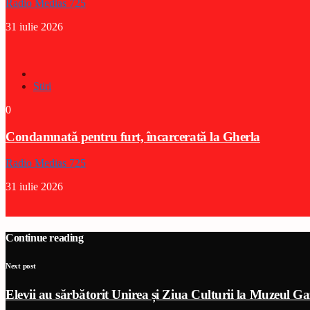
Radio Medias 725
31 iulie 2026
Stiri
0
Condamnată pentru furt, încarcerată la Gherla
Radio Medias 725
31 iulie 2026
Continue reading
Next post
Elevii au sărbătorit Unirea și Ziua Culturii la Muzeul Ga