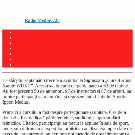
desfășurat la Sighișoara
Written by
Radio Medias 725
on 27 ianuarie 2026
La sfârșitul săptămânii trecute a avut loc la Sighișoara „Cursul Anual
Karate WUKF”. Acesta s-a bucurat de participarea a 63 de cluburi.
Au fost prezenți 50 de antrenori, 97 de instructori și 87 de arbitri, iar
printre participanți s-au numărat și reprezentanții Clubului Sportiv
Ippon Mediaș.
Prima zi a cursului a fost despre perfecționare și unitate. Cea de-a
doua zi a fost dedicată părții teoretice, studiului și aprofundării
tehnicilor. Ulterior, participanții au trecut la acțiune în sala de sport,
unde, sub îndrumarea experților, arbitrii au analizat exemple clare de
execuție, iar antrenorii au explorat noi metode de pregătire pentru a