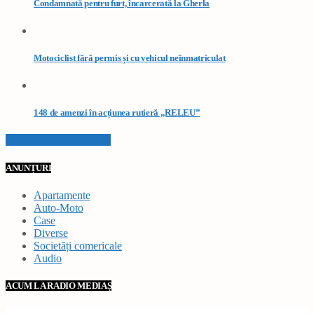
Condamnată pentru furt, încarcerată la Gherla
Motociclist fără permis și cu vehicul neînmatriculat
148 de amenzi în acțiunea rutieră „RELEU”
VEZI TOATE STIRILE
ANUNȚURI
Apartamente
Auto-Moto
Case
Diverse
Societăți comericale
Audio
ACUM LA RADIO MEDIAȘ