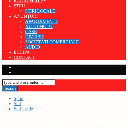
RADIO MEDIAȘ
ȘTIRI
STIRI LOCALE
ANUNȚURI
APARTAMENTE
AUTO-MOTO
CASE
DIVERSE
SOCIETĂȚI COMERCIALE
AUDIO
ECHIPĂ
CONTACT
Sport
Stiri
Stiri locale
Curs Național de Karate WUKF