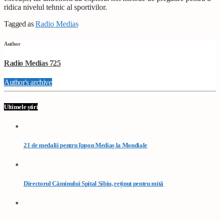
ridica nivelul tehnic al sportivilor.
Tagged as
Radio Mediaș
Author
Radio Medias 725
Author's archive
Ultimele știri
21 de medalii pentru Ippon Mediaș la Mondiale
Directorul Căminului Spital Sibiu, reținut pentru mită