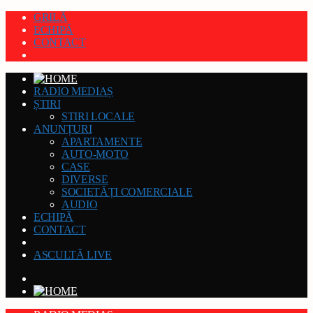
GRILĂ
ECHIPĂ
CONTACT
RADIO MEDIAȘ
ȘTIRI
STIRI LOCALE
ANUNȚURI
APARTAMENTE
AUTO-MOTO
CASE
DIVERSE
SOCIETĂȚI COMERCIALE
AUDIO
ECHIPĂ
CONTACT
ASCULTĂ LIVE