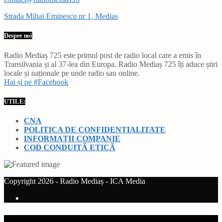
Strada Mihai Eminescu nr 1, Medias
Despre noi
Radio Mediaș 725 este primul post de radio local care a emis în
Transilvania și al 37-lea din Europa. Radio Mediaș 725 îți aduce știri
locale și naționale pe unde radio sau online.
Hai și pe #Facebook
UTILE:
CNA
POLITICA DE CONFIDENȚIALITATE
INFORMAȚII COMPANIE
COD CONDUITĂ ETICĂ
Copyright 2026 - Radio Mediaș - ICA Media
Current track