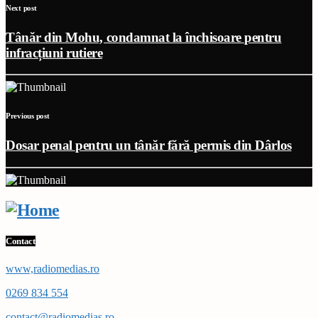
Next post
Tânăr din Mohu, condamnat la închisoare pentru
infracțiuni rutiere
Previous post
Dosar penal pentru un tânăr fără permis din Dârlos
Contact
www,radiomedias.ro
0269 834 554
contact@radiomedias.ro