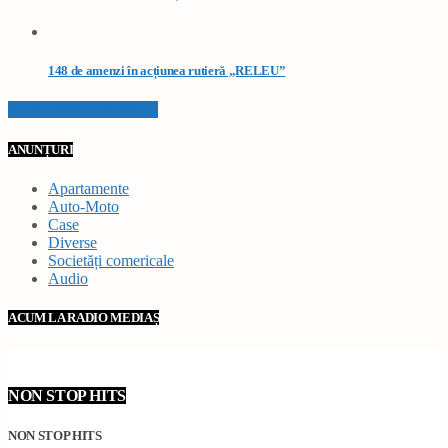
148 de amenzi în acțiunea rutieră „RELEU”
VEZI TOATE STIRILE
ANUNȚURI
Apartamente
Auto-Moto
Case
Diverse
Societăți comericale
Audio
ACUM LA RADIO MEDIAȘ
NON STOP HITS
NON STOP HITS