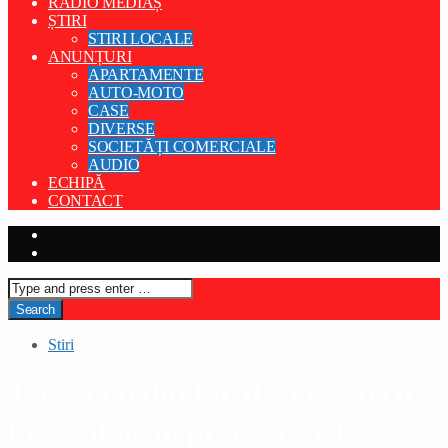
RADIO MEDIAȘ
ȘTIRI
STIRI LOCALE
ANUNȚURI
APARTAMENTE
AUTO-MOTO
CASE
DIVERSE
SOCIETĂȚI COMERCIALE
AUDIO
ECHIPĂ
CONTACT
Stiri
Tată și fiu din Buzd, agresați cu
brutalitate în propria curte