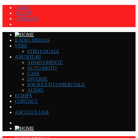
GRILĂ
ECHIPĂ
CONTACT
RADIO MEDIAȘ
ȘTIRI
STIRI LOCALE
ANUNȚURI
APARTAMENTE
AUTO-MOTO
CASE
DIVERSE
SOCIETĂȚI COMERCIALE
AUDIO
ECHIPĂ
CONTACT
ASCULTĂ LIVE