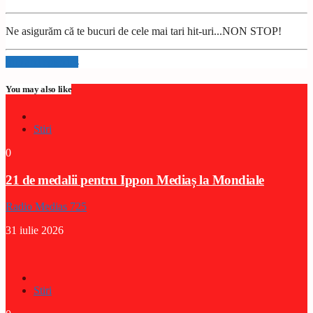
Ne asigurăm că te bucuri de cele mai tari hit-uri...NON STOP!
Info and episodes
You may also like
Stiri
0
21 de medalii pentru Ippon Mediaș la Mondiale
Radio Medias 725
31 iulie 2026
Stiri