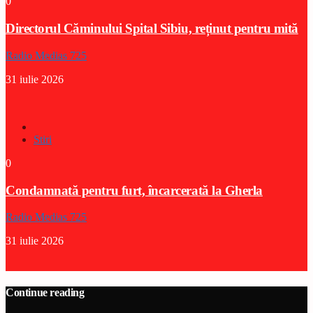
0
Directorul Căminului Spital Sibiu, reținut pentru mită
Radio Medias 725
31 iulie 2026
Stiri
0
Condamnată pentru furt, încarcerată la Gherla
Radio Medias 725
31 iulie 2026
Continue reading