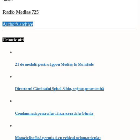
Radio Medias 725
Author's archive
Ultimele știri
21 de medalii pentru Ippon Mediaș la Mondiale
Directorul Căminului Spital Sibiu, reținut pentru mită
Condamnată pentru furt, încarcerată la Gherla
Motociclist fără permis și cu vehicul neînmatriculat