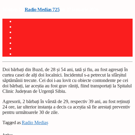
Written by
Radio Medias 725
on 27 ianuarie 2026
Doi bărbați din Buzd, de 28 și 54 ani, tată și fiu, au fost agresați în
curtea casei de alți doi localnici. Incidentul s-a petrecut la sfârșitul
săptămânii trecute. Cei doi i-au lovit cu obiecte contondente pe cei
doi bărbați, iar aceștia au fost grav răniți, fiind transportați la Spitalul
Clinic Județean de Urgență Sibiu.
Agresorii, 2 bărbați în vârstă de 29, respectiv 39 ani, au fost reținuți
24 ore, iar ulterior instanța a decis ca aceștia să fie arestați preventiv
pentru următoarele 30 de zile.
Tagged as
Radio Mediaș
Author