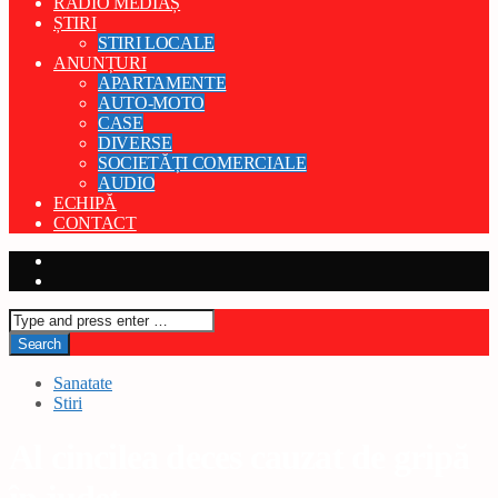
RADIO MEDIAȘ
ȘTIRI
STIRI LOCALE
ANUNȚURI
APARTAMENTE
AUTO-MOTO
CASE
DIVERSE
SOCIETĂȚI COMERCIALE
AUDIO
ECHIPĂ
CONTACT
Sanatate
Stiri
Al cincilea deces cauzat de gripă