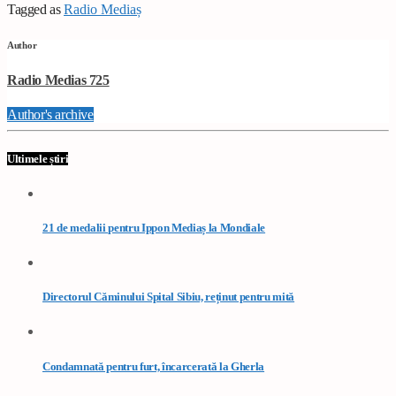
Tagged as
Radio Mediaș
Author
Radio Medias 725
Author's archive
Ultimele știri
21 de medalii pentru Ippon Mediaș la Mondiale
Directorul Căminului Spital Sibiu, reținut pentru mită
Condamnată pentru furt, încarcerată la Gherla