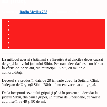
în județ
Written by
Radio Medias 725
on 29 ianuarie 2026
La mijlocul acestei săptămâni s-a înregistrat al cincilea deces cauzat
de gripă la nivelul județului Sibiu. Persoana decedată este un bărbat
în vârstă de 72 de ani, din municipiul Sibiu, cu multiple
comorbidități.
Decesul s-a produs în data de 28 ianuarie 2026, la Spitalul Clinic
Județean de Urgență Sibiu. Bărbatul nu era vaccinat antigripal.
De la începutul sezonului gripal și până în prezent au decedat în
județul Sibiu, din cauza gripei, un număr de 5 persoane, cu vârste
cuprinse între 49 și 90 de ani.