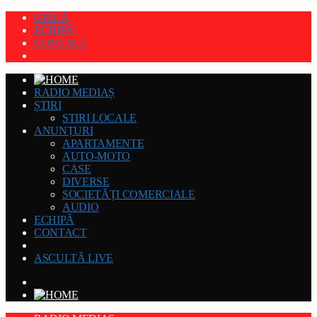
GRILĂ
ECHIPĂ
CONTACT
RADIO MEDIAȘ
ȘTIRI
STIRI LOCALE
ANUNȚURI
APARTAMENTE
AUTO-MOTO
CASE
DIVERSE
SOCIETĂȚI COMERCIALE
AUDIO
ECHIPĂ
CONTACT
ASCULTĂ LIVE