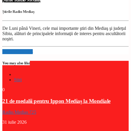
Știrile Radio Mediaș
De Luni până Vineri, cele mai importante ştiri din Mediaş şi judeţul
Sibiu, alături de principalele informaţii de interes pentru ascultătorii
noştri.
Info and episodes
You may also like
Stiri
0
21 de medalii pentru Ippon Mediaș la Mondiale
Radio Medias 725
31 iulie 2026