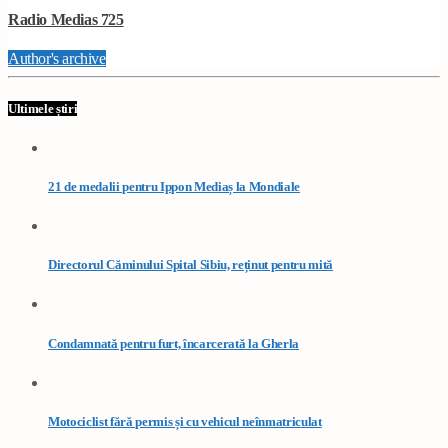
Radio Medias 725
Author's archive
Ultimele știri
21 de medalii pentru Ippon Mediaș la Mondiale
Directorul Căminului Spital Sibiu, reținut pentru mită
Condamnată pentru furt, încarcerată la Gherla
Motociclist fără permis și cu vehicul neînmatriculat