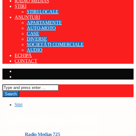
RADIO MEDIAȘ
ȘTIRI
STIRI LOCALE
ANUNȚURI
APARTAMENTE
AUTO-MOTO
CASE
DIVERSE
SOCIETĂȚI COMERCIALE
AUDIO
ECHIPĂ
CONTACT
Stiri
Accident în Gura Râului
Written by
Radio Medias 725
on 1 februarie 2026