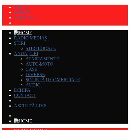
GRILĂ
ECHIPĂ
CONTACT
RADIO MEDIAȘ
ȘTIRI
STIRI LOCALE
ANUNȚURI
APARTAMENTE
AUTO-MOTO
CASE
DIVERSE
SOCIETĂȚI COMERCIALE
AUDIO
ECHIPĂ
CONTACT
ASCULTĂ LIVE