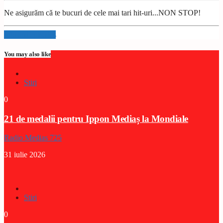
Ne asigurăm că te bucuri de cele mai tari hit-uri...NON STOP!
Info and episodes
You may also like
Stiri
0
21 de medalii pentru Ippon Mediaș la Mondiale
Radio Medias 725
31 iulie 2026
Stiri
0