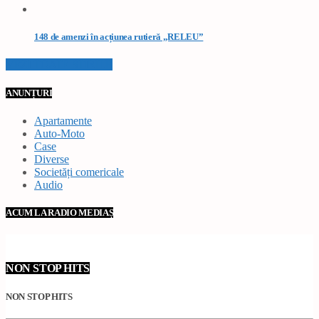
148 de amenzi în acțiunea rutieră „RELEU”
VEZI TOATE STIRILE
ANUNȚURI
Apartamente
Auto-Moto
Case
Diverse
Societăți comericale
Audio
ACUM LA RADIO MEDIAȘ
NON STOP HITS
NON STOP HITS