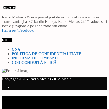
Despre noi
Radio Mediaș 725 este primul post de radio local care a emis în
Transilvania și al 37-lea din Europa. Radio Mediaș 725 îți aduce știri
locale și naționale pe unde radio sau online.
Hai și pe #Facebook
UTILE:
CNA
POLITICA DE CONFIDENȚIALITATE
INFORMAȚII COMPANIE
COD CONDUITĂ ETICĂ
Copyright 2026 - Radio Mediaș - ICA Media
Current track
Title