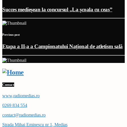
Succes medieșean la concursul „La școala cu ceas”
Previous post
Etapa a II-a a Campionatului Național de atletism sală
Contact
www,radiomedias.ro
0269 834 554
contact@radiomedias.ro
Strada Mihai Eminescu nr 1, Medias