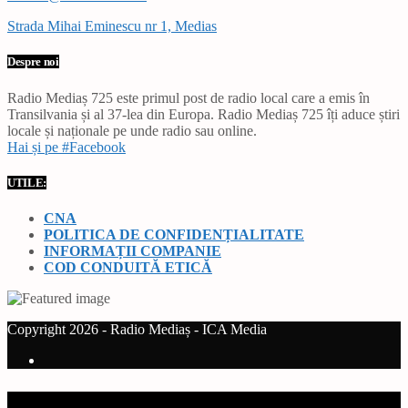
Strada Mihai Eminescu nr 1, Medias
Despre noi
Radio Mediaș 725 este primul post de radio local care a emis în
Transilvania și al 37-lea din Europa. Radio Mediaș 725 îți aduce știri
locale și naționale pe unde radio sau online.
Hai și pe #Facebook
UTILE:
CNA
POLITICA DE CONFIDENȚIALITATE
INFORMAȚII COMPANIE
COD CONDUITĂ ETICĂ
Copyright 2026 - Radio Mediaș - ICA Media
Current track