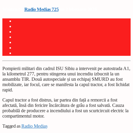
Written by
Radio Medias 725
on 2 februarie 2026
Pompierii militari din cadrul ISU Sibiu a intervenit pe autostrada A1,
la kilometrul 277, pentru stingerea unui incendiu izbucnit la un
ansamblu TIR. Două autospeciale și un echipaj SMURD au fost
mobilizate, iar focul, care se manifesta la capul tractor, a fost lichidat
rapid.
Capul tractor a fost distrus, iar partea din față a remorcii a fost
afectată, însă din fericire încărcătura de grâu a fost salvată. Cauza
probabilă de producere a incendiului a fost un scurtcircuit electric la
compartimentul motor.
Tagged as
Radio Mediaș