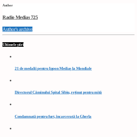
Author
Radio Medias 725
Author's archive
Ultimele știri
21 de medalii pentru Ippon Mediaș la Mondiale
Directorul Căminului Spital Sibiu, reținut pentru mită
Condamnată pentru furt, încarcerată la Gherla