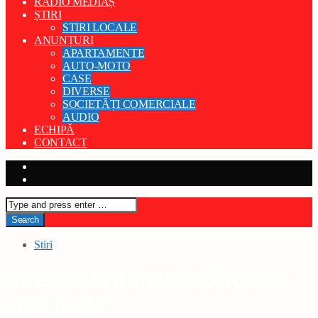
RADIO MEDIAȘ
ȘTIRI
STIRI LOCALE
ANUNȚURI
APARTAMENTE
AUTO-MOTO
CASE
DIVERSE
SOCIETĂȚI COMERCIALE
AUDIO
ECHIPĂ
CONTACT
Stiri
Incendiu la un TIR încărcat cu
grâu pe A1