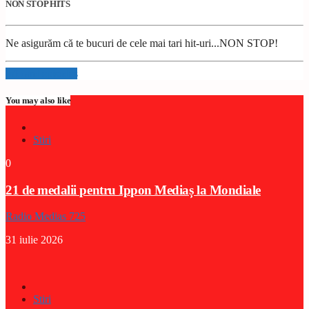
NON STOP HITS
Ne asigurăm că te bucuri de cele mai tari hit-uri...NON STOP!
Info and episodes
You may also like
Stiri
0
21 de medalii pentru Ippon Mediaș la Mondiale
Radio Medias 725
31 iulie 2026
Stiri