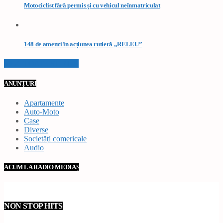
Motociclist fără permis și cu vehicul neînmatriculat
148 de amenzi în acțiunea rutieră „RELEU”
VEZI TOATE STIRILE
ANUNȚURI
Apartamente
Auto-Moto
Case
Diverse
Societăți comericale
Audio
ACUM LA RADIO MEDIAȘ
NON STOP HITS