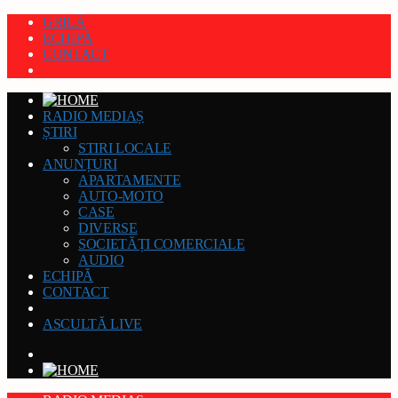
GRILĂ
ECHIPĂ
CONTACT
RADIO MEDIAȘ
ȘTIRI
STIRI LOCALE
ANUNȚURI
APARTAMENTE
AUTO-MOTO
CASE
DIVERSE
SOCIETĂȚI COMERCIALE
AUDIO
ECHIPĂ
CONTACT
ASCULTĂ LIVE