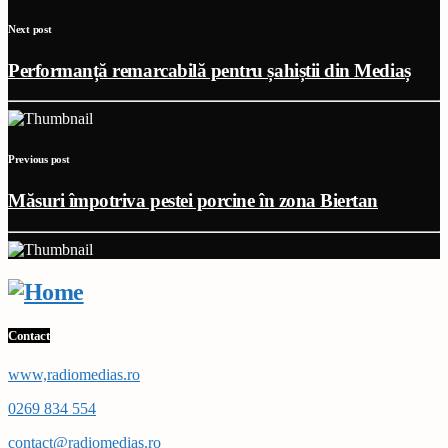
Next post
Performanță remarcabilă pentru șahiștii din Mediaș
Previous post
Măsuri împotriva pestei porcine în zona Biertan
Contact
www,radiomedias.ro
0269 834 554
contact@radiomedias.ro