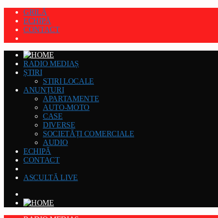
GRILĂ
ECHIPĂ
CONTACT
RADIO MEDIAȘ
ȘTIRI
STIRI LOCALE
ANUNȚURI
APARTAMENTE
AUTO-MOTO
CASE
DIVERSE
SOCIETĂȚI COMERCIALE
AUDIO
ECHIPĂ
CONTACT
ASCULTĂ LIVE