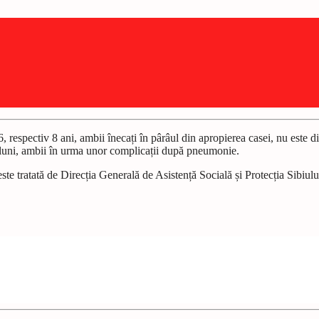
6, respectiv 8 ani, ambii înecați în pârâul din apropierea casei, nu este di
 3 luni, ambii în urma unor complicații după pneumonie.
 este tratată de Direcția Generală de Asistență Socială și Protecția Sibiul