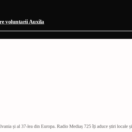
tre voluntarii Auxila
vania și al 37-lea din Europa. Radio Mediaș 725 îți aduce știri locale ș