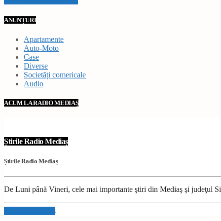
VEZI TOATE STIRILE
ANUNȚURI
Apartamente
Auto-Moto
Case
Diverse
Societăți comericale
Audio
ACUM LA RADIO MEDIAȘ
Știrile Radio Mediaș
Știrile Radio Mediaș
De Luni până Vineri, cele mai importante ştiri din Mediaş şi judeţul Sibi
Info and episodes