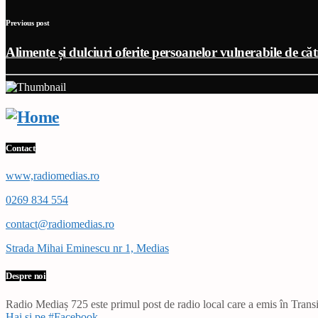
Previous post
Alimente și dulciuri oferite persoanelor vulnerabile de că
Contact
www,radiomedias.ro
0269 834 554
contact@radiomedias.ro
Strada Mihai Eminescu nr 1, Medias
Despre noi
Radio Mediaș 725 este primul post de radio local care a emis în Transil
Hai și pe #Facebook