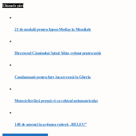
Ultimele știri
21 de medalii pentru Ippon Mediaș la Mondiale
Directorul Căminului Spital Sibiu, reținut pentru mită
Condamnată pentru furt, încarcerată la Gherla
Motociclist fără permis și cu vehicul neînmatriculat
148 de amenzi în acțiunea rutieră „RELEU”