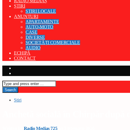
RADIO MEDIAȘ
ȘTIRI
STIRI LOCALE
ANUNȚURI
APARTAMENTE
AUTO-MOTO
CASE
DIVERSE
SOCIETĂȚI COMERCIALE
AUDIO
ECHIPĂ
CONTACT
Stiri
Anchetă socială în Chirpăr după de
Written by
Radio Medias 725
on 3 februarie 2026