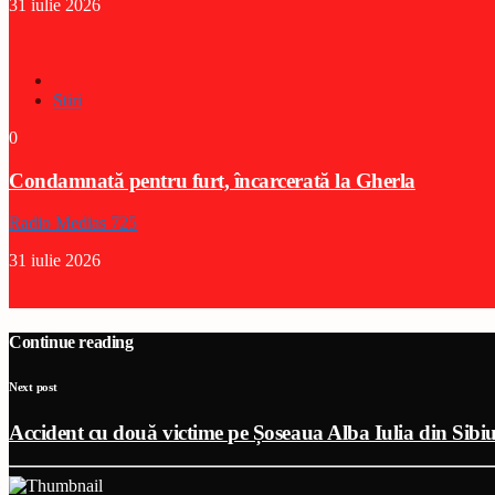
31 iulie 2026
Stiri
0
Condamnată pentru furt, încarcerată la Gherla
Radio Medias 725
31 iulie 2026
Continue reading
Next post
Accident cu două victime pe Șoseaua Alba Iulia din Sibi