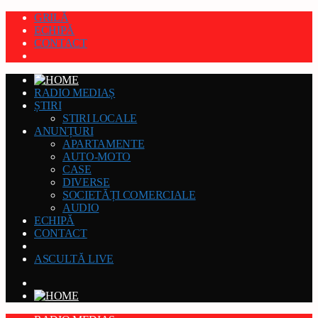
GRILĂ
ECHIPĂ
CONTACT
RADIO MEDIAȘ
ȘTIRI
STIRI LOCALE
ANUNȚURI
APARTAMENTE
AUTO-MOTO
CASE
DIVERSE
SOCIETĂȚI COMERCIALE
AUDIO
ECHIPĂ
CONTACT
ASCULTĂ LIVE