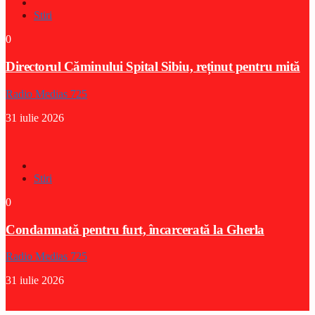
Stiri
0
Directorul Căminului Spital Sibiu, reținut pentru mită
Radio Medias 725
31 iulie 2026
Stiri
0
Condamnată pentru furt, încarcerată la Gherla
Radio Medias 725
31 iulie 2026