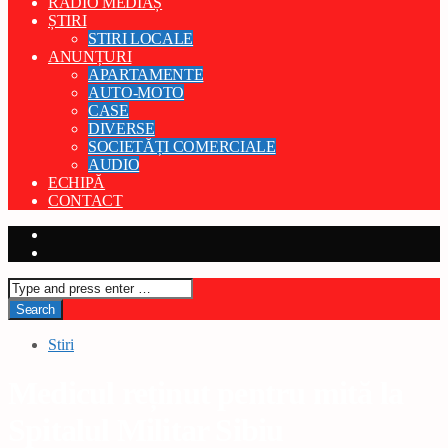
RADIO MEDIAȘ
ȘTIRI
STIRI LOCALE
ANUNȚURI
APARTAMENTE
AUTO-MOTO
CASE
DIVERSE
SOCIETĂȚI COMERCIALE
AUDIO
ECHIPĂ
CONTACT
Stiri
Medicul reținut pentru mită la
Spitalul Militar Sibiu