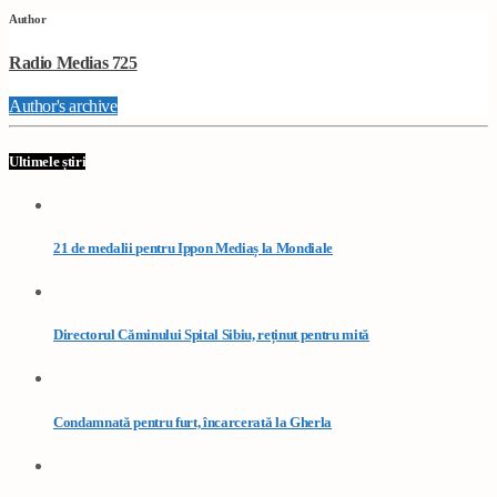
Author
Radio Medias 725
Author's archive
Ultimele știri
21 de medalii pentru Ippon Mediaș la Mondiale
Directorul Căminului Spital Sibiu, reținut pentru mită
Condamnată pentru furt, încarcerată la Gherla