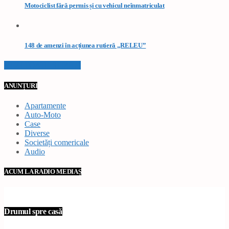
Motociclist fără permis și cu vehicul neînmatriculat
148 de amenzi în acțiunea rutieră „RELEU”
VEZI TOATE STIRILE
ANUNȚURI
Apartamente
Auto-Moto
Case
Diverse
Societăți comericale
Audio
ACUM LA RADIO MEDIAȘ
Drumul spre casă