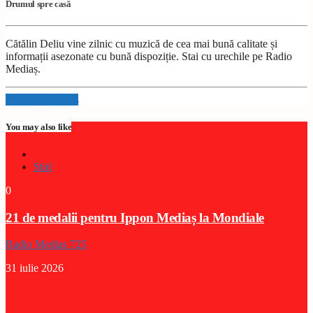
Drumul spre casă
Cătălin Deliu vine zilnic cu muzică de cea mai bună calitate și
informații asezonate cu bună dispoziție. Stai cu urechile pe Radio
Mediaș.
Info and episodes
You may also like
Stiri
0
21 de medalii pentru Ippon Mediaș la Mondiale
Radio Medias 725
31 iulie 2026