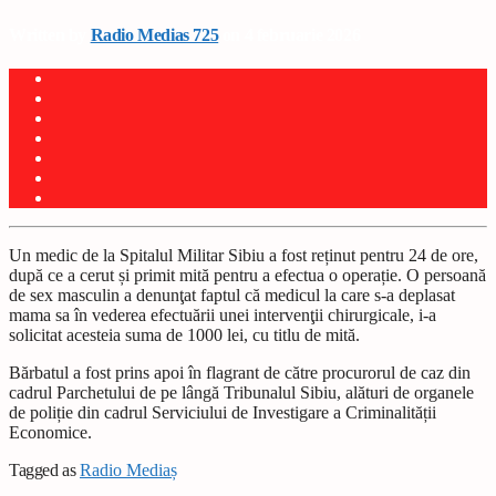
Written by
Radio Medias 725
on 4 februarie 2026
Un medic de la Spitalul Militar Sibiu a fost reținut pentru 24 de ore,
după ce a cerut și primit mită pentru a efectua o operație. O persoană
de sex masculin a denunţat faptul că medicul la care s-a deplasat
mama sa în vederea efectuării unei intervenţii chirurgicale, i-a
solicitat acesteia suma de 1000 lei, cu titlu de mită.
Bărbatul a fost prins apoi în flagrant de către procurorul de caz din
cadrul Parchetului de pe lângă Tribunalul Sibiu, alături de organele
de poliție din cadrul Serviciului de Investigare a Criminalității
Economice.
Tagged as
Radio Mediaș