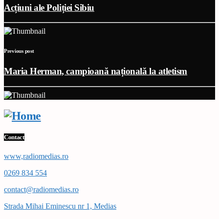
Acțiuni ale Poliției Sibiu
Previous post
Maria Herman, campioană națională la atletism
Contact
www,radiomedias.ro
0269 834 554
contact@radiomedias.ro
Strada Mihai Eminescu nr 1, Medias