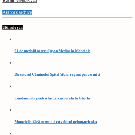
Radio Medias 725
Author's archive
Ultimele știri
21 de medalii pentru Ippon Mediaș la Mondiale
Directorul Căminului Spital Sibiu, reținut pentru mită
Condamnată pentru furt, încarcerată la Gherla
Motociclist fără permis și cu vehicul neînmatriculat