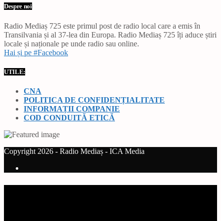
Despre noi
Radio Mediaș 725 este primul post de radio local care a emis în
Transilvania și al 37-lea din Europa. Radio Mediaș 725 îți aduce știri
locale și naționale pe unde radio sau online.
Hai și pe #Facebook
UTILE:
CNA
POLITICA DE CONFIDENȚIALITATE
INFORMAȚII COMPANIE
COD CONDUITĂ ETICĂ
Copyright 2026 - Radio Mediaș - ICA Media
Current track
Title