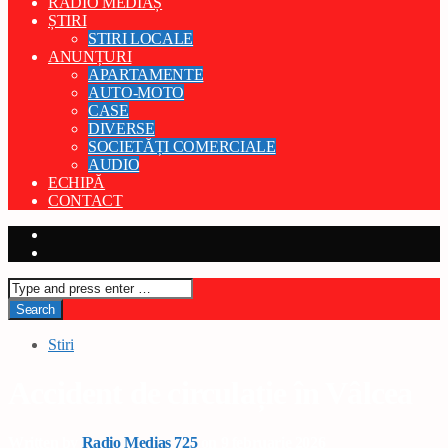
RADIO MEDIAȘ
ȘTIRI
STIRI LOCALE
ANUNȚURI
APARTAMENTE
AUTO-MOTO
CASE
DIVERSE
SOCIETĂȚI COMERCIALE
AUDIO
ECHIPĂ
CONTACT
Stiri
Accident de circulație în Vâlcea
Written by
Radio Medias 725
on 9 februarie 2026