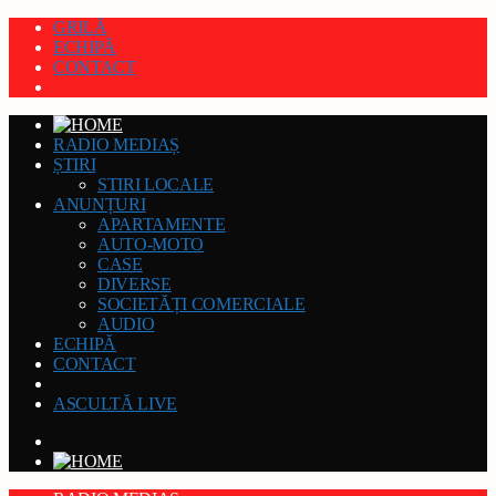
GRILĂ
ECHIPĂ
CONTACT
RADIO MEDIAȘ
ȘTIRI
STIRI LOCALE
ANUNȚURI
APARTAMENTE
AUTO-MOTO
CASE
DIVERSE
SOCIETĂȚI COMERCIALE
AUDIO
ECHIPĂ
CONTACT
ASCULTĂ LIVE