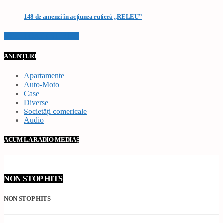
148 de amenzi în acțiunea rutieră „RELEU”
VEZI TOATE STIRILE
ANUNȚURI
Apartamente
Auto-Moto
Case
Diverse
Societăți comericale
Audio
ACUM LA RADIO MEDIAȘ
NON STOP HITS
NON STOP HITS