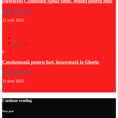
Directorul Căminului Spital Sibiu, reținut pentru mită
Radio Medias 725
31 iulie 2026
Stiri
0
Condamnată pentru furt, încarcerată la Gherla
Radio Medias 725
31 iulie 2026
Continue reading
Next post