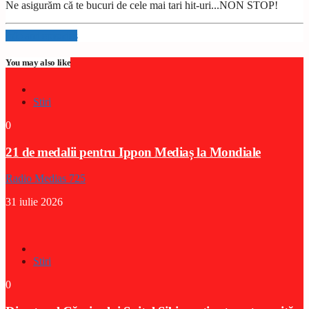
Ne asigurăm că te bucuri de cele mai tari hit-uri...NON STOP!
Info and episodes
You may also like
Stiri
0
21 de medalii pentru Ippon Mediaș la Mondiale
Radio Medias 725
31 iulie 2026
Stiri
0