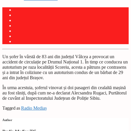
Un șofer în vârstă de 83 ani din județul Vâlcea a provocat un
accident de circulație pe Drumul Național 1. În timp ce conducea un
autoturism pe raza localității Scoreiu, acesta a pătruns pe contrasens
și a intrat în coliziune cu un autoturism condus de un bărbat de 29
ani din județul Brașov.
În urma acestuia, șoferul vinovat și doi pasageri din cealaltă mașină
au fost răniți, după cum ne-a declarat Alecsandra Rugaci, Purtătorul
de cuvânt al Inspectoratului Județean de Poliție Sibiu.
Tagged as
Radio Mediaș
Author