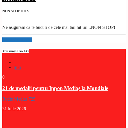
NON STOP HITS
Ne asigurăm că te bucuri de cele mai tari hit-uri...NON STOP!
Info and episodes
You may also like
Stiri
0
21 de medalii pentru Ippon Mediaș la Mondiale
Radio Medias 725
31 iulie 2026