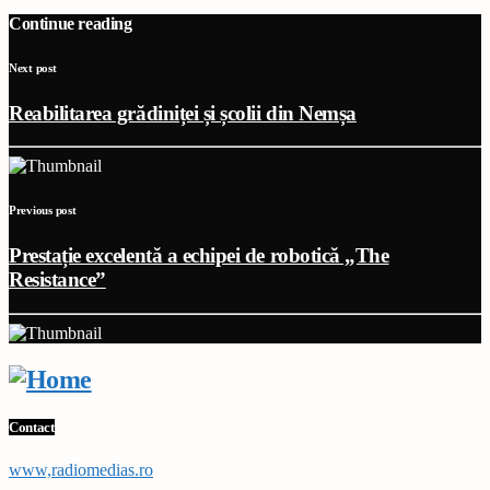
Continue reading
Next post
Reabilitarea grădiniței și școlii din Nemșa
Previous post
Prestație excelentă a echipei de robotică „The
Resistance”
Contact
www,radiomedias.ro