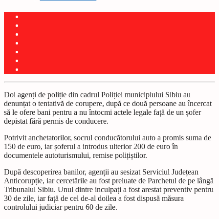
Doi agenți de poliție din cadrul Poliției municipiului Sibiu au
denunțat o tentativă de corupere, după ce două persoane au încercat
să le ofere bani pentru a nu întocmi actele legale față de un șofer
depistat fără permis de conducere.
Potrivit anchetatorilor, socrul conducătorului auto a promis suma de
150 de euro, iar șoferul a introdus ulterior 200 de euro în
documentele autoturismului, remise polițiștilor.
După descoperirea banilor, agenții au sesizat Serviciul Județean
Anticorupție, iar cercetările au fost preluate de Parchetul de pe lângă
Tribunalul Sibiu. Unul dintre inculpați a fost arestat preventiv pentru
30 de zile, iar față de cel de-al doilea a fost dispusă măsura
controlului judiciar pentru 60 de zile.