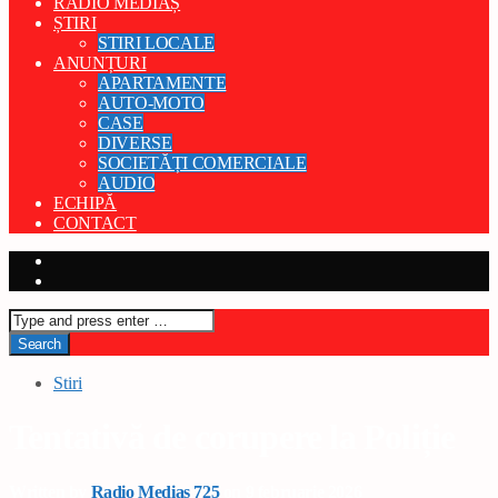
RADIO MEDIAȘ
ȘTIRI
STIRI LOCALE
ANUNȚURI
APARTAMENTE
AUTO-MOTO
CASE
DIVERSE
SOCIETĂȚI COMERCIALE
AUDIO
ECHIPĂ
CONTACT
Stiri
Tentativă de corupere la Poliție
Written by
Radio Medias 725
on 9 februarie 2026