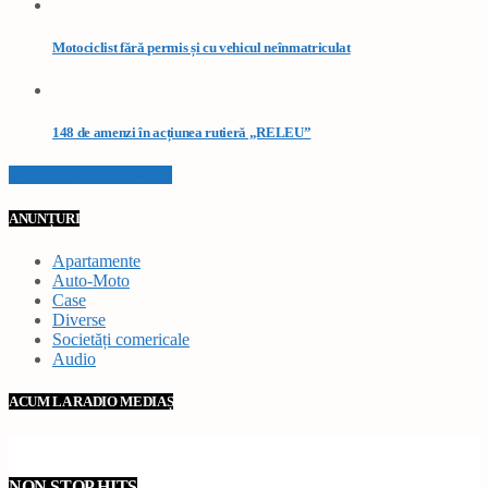
Motociclist fără permis și cu vehicul neînmatriculat
148 de amenzi în acțiunea rutieră „RELEU”
VEZI TOATE STIRILE
ANUNȚURI
Apartamente
Auto-Moto
Case
Diverse
Societăți comericale
Audio
ACUM LA RADIO MEDIAȘ
NON STOP HITS