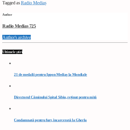
Tagged as
Radio Mediaș
Author
Radio Medias 725
Author's archive
Ultimele știri
21 de medalii pentru Ippon Mediaș la Mondiale
Directorul Căminului Spital Sibiu, reținut pentru mită
Condamnată pentru furt, încarcerată la Gherla