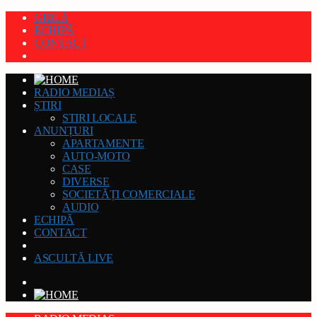
GRILĂ
ECHIPĂ
CONTACT
RADIO MEDIAȘ
ȘTIRI
STIRI LOCALE
ANUNȚURI
APARTAMENTE
AUTO-MOTO
CASE
DIVERSE
SOCIETĂȚI COMERCIALE
AUDIO
ECHIPĂ
CONTACT
ASCULTĂ LIVE