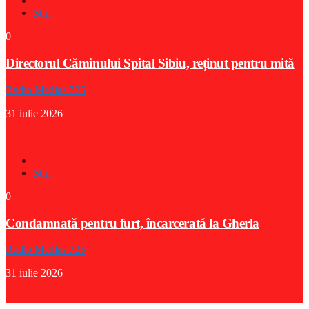
Stiri
0
Directorul Căminului Spital Sibiu, reținut pentru mită
Radio Medias 725
31 iulie 2026
Stiri
0
Condamnată pentru furt, încarcerată la Gherla
Radio Medias 725
31 iulie 2026