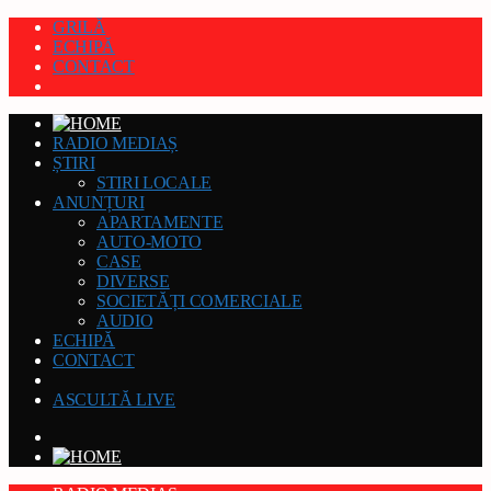
GRILĂ
ECHIPĂ
CONTACT
RADIO MEDIAȘ
ȘTIRI
STIRI LOCALE
ANUNȚURI
APARTAMENTE
AUTO-MOTO
CASE
DIVERSE
SOCIETĂȚI COMERCIALE
AUDIO
ECHIPĂ
CONTACT
ASCULTĂ LIVE