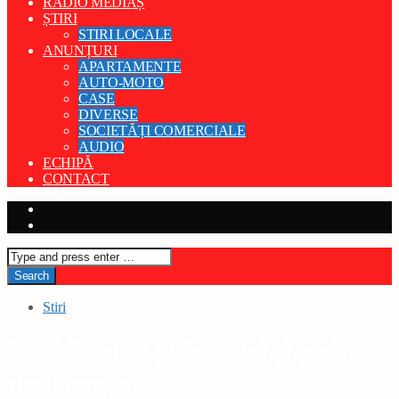
RADIO MEDIAȘ
ȘTIRI
STIRI LOCALE
ANUNȚURI
APARTAMENTE
AUTO-MOTO
CASE
DIVERSE
SOCIETĂȚI COMERCIALE
AUDIO
ECHIPĂ
CONTACT
Stiri
Reabilitarea grădiniței și școlii
din Nemșa