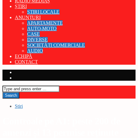
RADIO MEDIAȘ
ȘTIRI
STIRI LOCALE
ANUNȚURI
APARTAMENTE
AUTO-MOTO
CASE
DIVERSE
SOCIETĂȚI COMERCIALE
AUDIO
ECHIPĂ
CONTACT
Stiri
Controale pe A1: peste 200 de
amenzi și 13 permise reținute