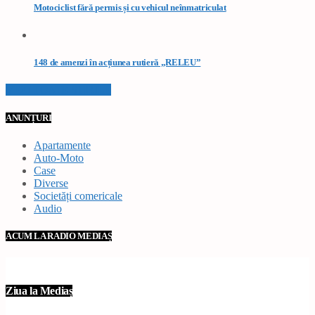
Motociclist fără permis și cu vehicul neînmatriculat
148 de amenzi în acțiunea rutieră „RELEU”
VEZI TOATE STIRILE
ANUNȚURI
Apartamente
Auto-Moto
Case
Diverse
Societăți comericale
Audio
ACUM LA RADIO MEDIAȘ
Ziua la Mediaș