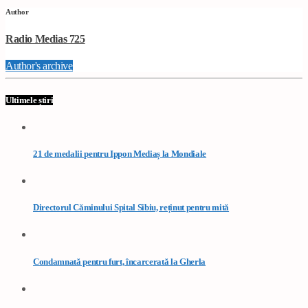
Author
Radio Medias 725
Author's archive
Ultimele știri
21 de medalii pentru Ippon Mediaș la Mondiale
Directorul Căminului Spital Sibiu, reținut pentru mită
Condamnată pentru furt, încarcerată la Gherla