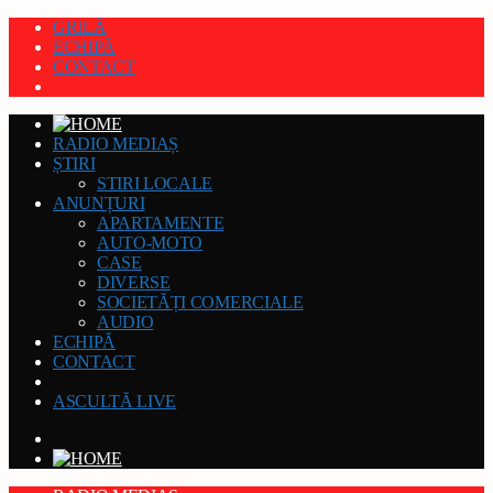
GRILĂ
ECHIPĂ
CONTACT
RADIO MEDIAȘ
ȘTIRI
STIRI LOCALE
ANUNȚURI
APARTAMENTE
AUTO-MOTO
CASE
DIVERSE
SOCIETĂȚI COMERCIALE
AUDIO
ECHIPĂ
CONTACT
ASCULTĂ LIVE