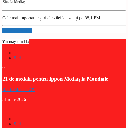
Ziua la Mediaș
Cele mai importante știri ale zilei le asculți pe 88,1 FM.
Info and episodes
You may also like
Stiri
0
21 de medalii pentru Ippon Mediaș la Mondiale
Radio Medias 725
31 iulie 2026
Stiri