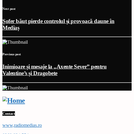
Next post
Șofer băut pierde controlul și provoacă daune în
Mediaș
Previous post
Inimioare și mesaje la „Axente Sever” pentru
Valentine’s și Dragobete
Contact
www,radiomedias.ro