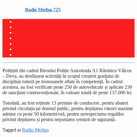
Written by
Radio Medias 725
on 12 februarie 2026
Polițiștii din cadrul Biroului Poliție Autostrada A1 Râmnicu Vâlcea
– Deva, au desfășurat activități în scopul creșterii gradului de
disciplină rutieră pe tronsoanele aflate în competență. În cadrul
acestora, au fost verificate peste 250 de autovehicule și aplicate 230
de sancțiuni contravenționale, în valoare totală de peste 137.000 lei.
Totodată, au fost reținute 13 permise de conducere, pentru abateri
privind circulația pe drumul public, pentru depășirea vitezei maxime
admise cu peste 50 kilometri/oră, pentru nerespectarea regulilor
privind depășirea și pentru nepurtarea centurii de siguranță.
Tagged as
Radio Mediaș