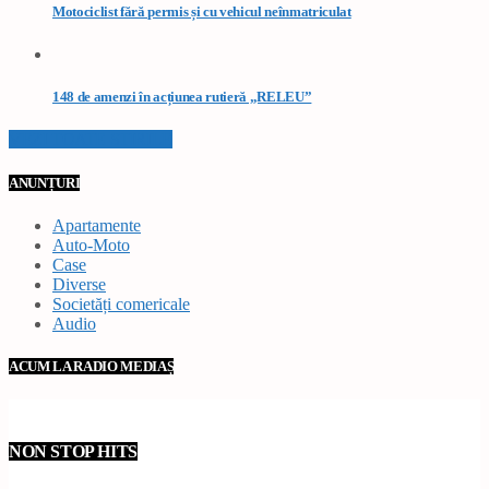
Motociclist fără permis și cu vehicul neînmatriculat
148 de amenzi în acțiunea rutieră „RELEU”
VEZI TOATE STIRILE
ANUNȚURI
Apartamente
Auto-Moto
Case
Diverse
Societăți comericale
Audio
ACUM LA RADIO MEDIAȘ
NON STOP HITS