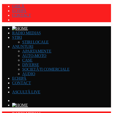
GRILĂ
ECHIPĂ
CONTACT
RADIO MEDIAȘ
ȘTIRI
STIRI LOCALE
ANUNȚURI
APARTAMENTE
AUTO-MOTO
CASE
DIVERSE
SOCIETĂȚI COMERCIALE
AUDIO
ECHIPĂ
CONTACT
ASCULTĂ LIVE