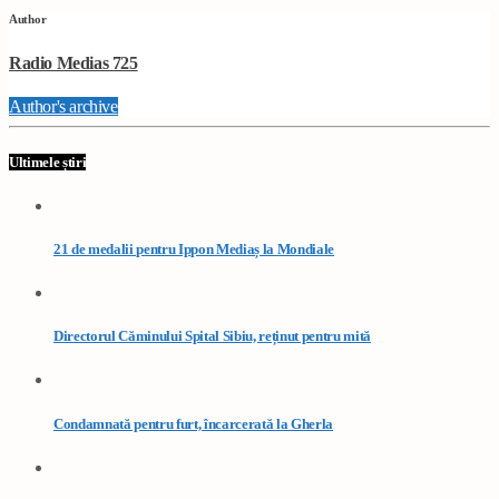
Author
Radio Medias 725
Author's archive
Ultimele știri
21 de medalii pentru Ippon Mediaș la Mondiale
Directorul Căminului Spital Sibiu, reținut pentru mită
Condamnată pentru furt, încarcerată la Gherla