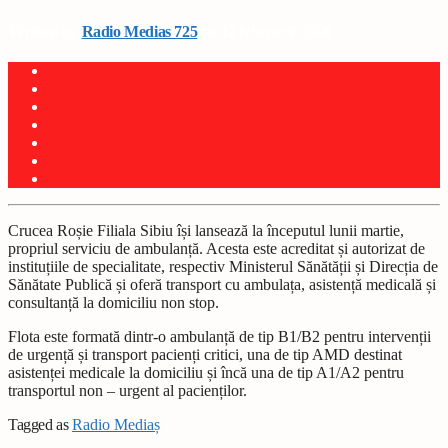
Written by
Radio Medias 725
on 12 februarie 2026
Crucea Roșie Filiala Sibiu își lansează la începutul lunii martie,
propriul serviciu de ambulanță. Acesta este acreditat și autorizat de
instituțiile de specialitate, respectiv Ministerul Sănătății și Direcția de
Sănătate Publică și oferă transport cu ambulața, asistență medicală și
consultanță la domiciliu non stop.
Flota este formată dintr-o ambulanță de tip B1/B2 pentru intervenții
de urgență și transport pacienți critici, una de tip AMD destinat
asistenței medicale la domiciliu și încă una de tip A1/A2 pentru
transportul non – urgent al pacienților.
Tagged as
Radio Mediaș