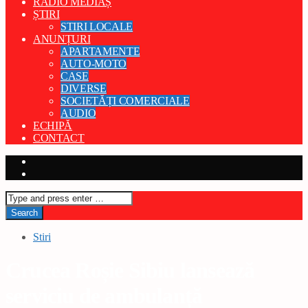
RADIO MEDIAȘ
ȘTIRI
STIRI LOCALE
ANUNȚURI
APARTAMENTE
AUTO-MOTO
CASE
DIVERSE
SOCIETĂȚI COMERCIALE
AUDIO
ECHIPĂ
CONTACT
Stiri
Crucea Roșie Sibiu lansează
serviciu de ambulanță