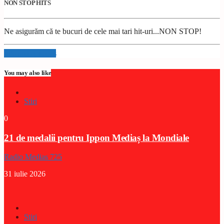
NON STOP HITS
Ne asigurăm că te bucuri de cele mai tari hit-uri...NON STOP!
Info and episodes
You may also like
Stiri
0
21 de medalii pentru Ippon Mediaș la Mondiale
Radio Medias 725
31 iulie 2026
Stiri