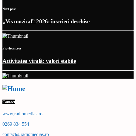
Next post
„Vis muzical” 2026: înscrieri deschise
Previous post
Activitatea virală: valori stabile
Contact
www,radiomedias.ro
0269 834 554
contact@radiomedias.ro