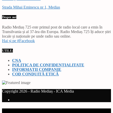
Strada Mihai Eminescu nr 1, Medias
Despre noi
Radio Mediaș 725 este primul post de radio local care a emis în
Transilvania și al 37-lea din Europa. Radio Mediaș 725 îți aduce știri
locale și naționale pe unde radio sau online.
Hai și pe #Facebook
UTILE:
CNA
POLITICA DE CONFIDENȚIALITATE
INFORMAȚII COMPANIE
COD CONDUITĂ ETICĂ
Copyright 2026 - Radio Mediaș - ICA Media
Current track