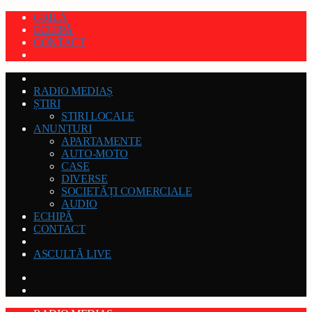
GRILĂ
ECHIPĂ
CONTACT
RADIO MEDIAȘ
ȘTIRI
STIRI LOCALE
ANUNȚURI
APARTAMENTE
AUTO-MOTO
CASE
DIVERSE
SOCIETĂȚI COMERCIALE
AUDIO
ECHIPĂ
CONTACT
ASCULTĂ LIVE