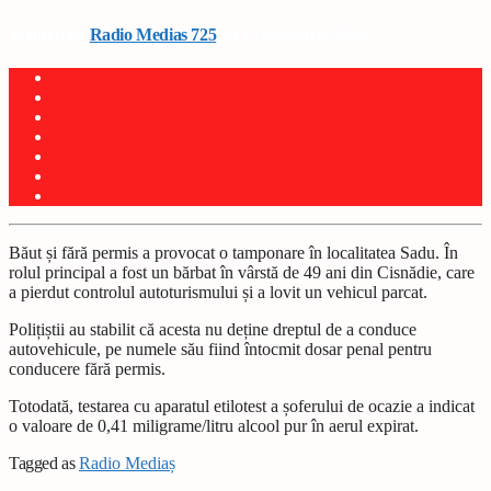
Written by
Radio Medias 725
on 17 februarie 2026
Băut și fără permis a provocat o tamponare în localitatea Sadu. În
rolul principal a fost un bărbat în vârstă de 49 ani din Cisnădie, care
a pierdut controlul autoturismului și a lovit un vehicul parcat.
Polițiștii au stabilit că acesta nu deține dreptul de a conduce
autovehicule, pe numele său fiind întocmit dosar penal pentru
conducere fără permis.
Totodată, testarea cu aparatul etilotest a șoferului de ocazie a indicat
o valoare de 0,41 miligrame/litru alcool pur în aerul expirat.
Tagged as
Radio Mediaș