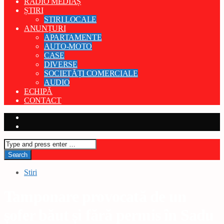
RADIO MEDIAȘ
ȘTIRI
STIRI LOCALE
ANUNȚURI
APARTAMENTE
AUTO-MOTO
CASE
DIVERSE
SOCIETĂȚI COMERCIALE
AUDIO
ECHIPĂ
CONTACT
Stiri
Tamponare provocată de un
șofer băut și fără permis în Sadu