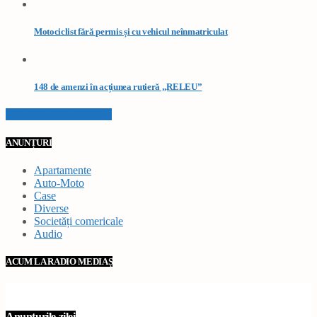
Motociclist fără permis și cu vehicul neînmatriculat
148 de amenzi în acțiunea rutieră „RELEU”
VEZI TOATE STIRILE
ANUNȚURI
Apartamente
Auto-Moto
Case
Diverse
Societăți comericale
Audio
ACUM LA RADIO MEDIAȘ
Anunțurile zilei