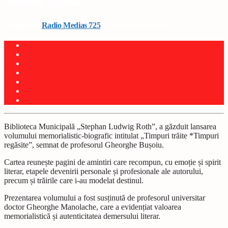
Municipală
Written by
Radio Medias 725
on 23 februarie 2026
Biblioteca Municipală „Stephan Ludwig Roth”, a găzduit lansarea
volumului memorialistic-biografic intitulat „Timpuri trăite *Timpuri
regăsite”, semnat de profesorul Gheorghe Bușoiu.
Cartea reunește pagini de amintiri care recompun, cu emoție și spirit
literar, etapele devenirii personale și profesionale ale autorului,
precum și trăirile care i-au modelat destinul.
Prezentarea volumului a fost susținută de profesorul universitar
doctor Gheorghe Manolache, care a evidențiat valoarea
memorialistică și autenticitatea demersului literar.