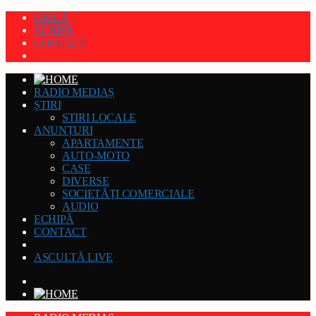
GRILĂ
ECHIPĂ
CONTACT
RADIO MEDIAȘ
ȘTIRI
STIRI LOCALE
ANUNȚURI
APARTAMENTE
AUTO-MOTO
CASE
DIVERSE
SOCIETĂȚI COMERCIALE
AUDIO
ECHIPĂ
CONTACT
ASCULTĂ LIVE