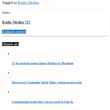
Tagged as
Radio Mediaș
Author
Radio Medias 725
Author's archive
Ultimele știri
21 de medalii pentru Ippon Mediaș la Mondiale
Directorul Căminului Spital Sibiu, reținut pentru mită
Condamnată pentru furt, încarcerată la Gherla