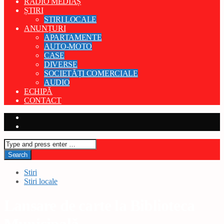
RADIO MEDIAȘ
ȘTIRI
STIRI LOCALE
ANUNȚURI
APARTAMENTE
AUTO-MOTO
CASE
DIVERSE
SOCIETĂȚI COMERCIALE
AUDIO
ECHIPĂ
CONTACT
Stiri
Stiri locale
Lansare de carte la Biblioteca