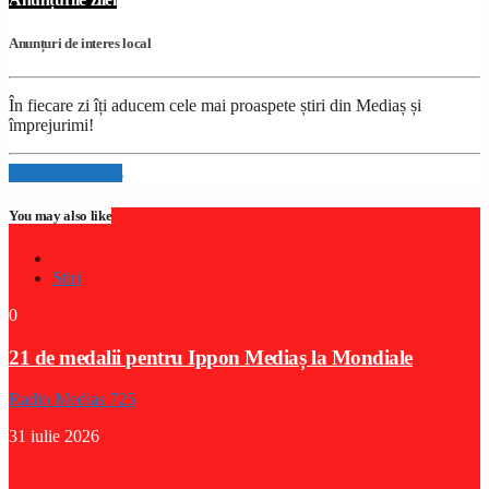
Anunțuri de interes local
În fiecare zi îți aducem cele mai proaspete știri din Mediaș și
împrejurimi!
Info and episodes
You may also like
Stiri
0
21 de medalii pentru Ippon Mediaș la Mondiale
Radio Medias 725
31 iulie 2026