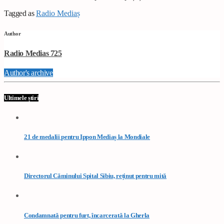
Tagged as
Radio Mediaș
Author
Radio Medias 725
Author's archive
Ultimele știri
21 de medalii pentru Ippon Mediaș la Mondiale
Directorul Căminului Spital Sibiu, reținut pentru mită
Condamnată pentru furt, încarcerată la Gherla