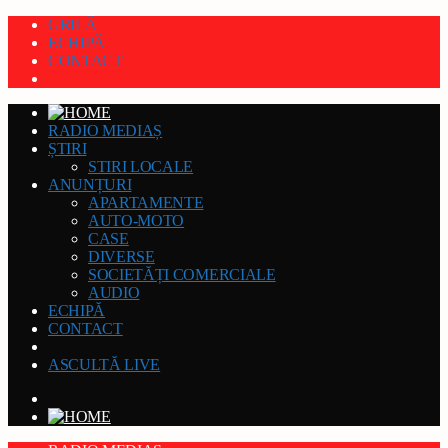
GRILĂ
ECHIPĂ
CONTACT
RADIO MEDIAȘ
ȘTIRI
STIRI LOCALE
ANUNȚURI
APARTAMENTE
AUTO-MOTO
CASE
DIVERSE
SOCIETĂȚI COMERCIALE
AUDIO
ECHIPĂ
CONTACT
ASCULTĂ LIVE