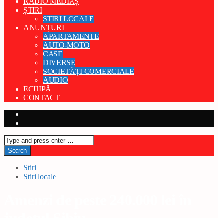
RADIO MEDIAȘ
ȘTIRI
STIRI LOCALE
ANUNȚURI
APARTAMENTE
AUTO-MOTO
CASE
DIVERSE
SOCIETĂȚI COMERCIALE
AUDIO
ECHIPĂ
CONTACT
Stiri
Stiri locale
Amenzi de peste 240.000 lei în