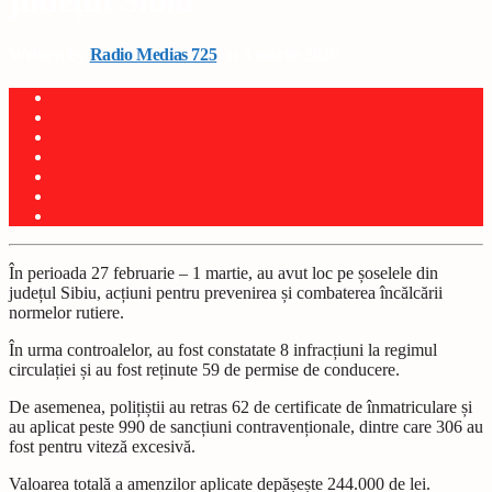
județul Sibiu
Written by
Radio Medias 725
on 3 martie 2026
În perioada 27 februarie – 1 martie, au avut loc pe șoselele din
județul Sibiu, acțiuni pentru prevenirea și combaterea încălcării
normelor rutiere.
În urma controalelor, au fost constatate 8 infracțiuni la regimul
circulației și au fost reținute 59 de permise de conducere.
De asemenea, polițiștii au retras 62 de certificate de înmatriculare și
au aplicat peste 990 de sancțiuni contravenționale, dintre care 306 au
fost pentru viteză excesivă.
Valoarea totală a amenzilor aplicate depășește 244.000 de lei.