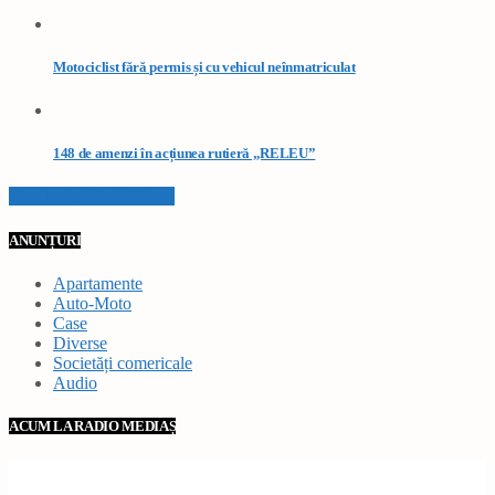
Motociclist fără permis și cu vehicul neînmatriculat
148 de amenzi în acțiunea rutieră „RELEU”
VEZI TOATE STIRILE
ANUNȚURI
Apartamente
Auto-Moto
Case
Diverse
Societăți comericale
Audio
ACUM LA RADIO MEDIAȘ