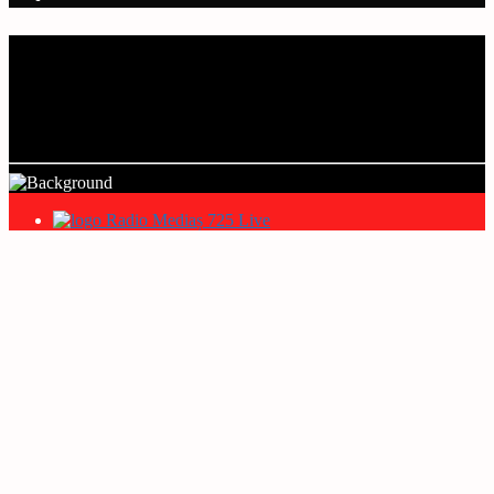
Current track
Title
Artist
Radio Mediaș 725 Live